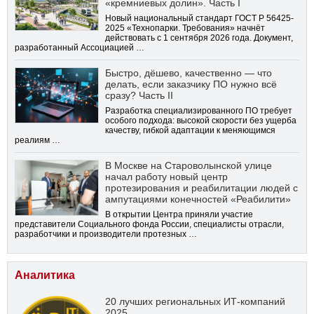
«кремниевых долин». Часть I
Новый национальный стандарт ГОСТ Р 56425-
2025 «Технопарки. Требования» начнёт
действовать с 1 сентября 2026 года. Документ,
разработанный Ассоциацией …
Быстро, дёшево, качественно — что
делать, если заказчику ПО нужно всё
сразу? Часть II
Разработка специализированного ПО требует
особого подхода: высокой скорости без ущерба
качеству, гибкой адаптации к меняющимся
реалиям …
В Москве на Староволынской улице
начал работу новый центр
протезирования и реабилитации людей с
ампутациями конечностей «Реабилити»
В открытии Центра приняли участие
представители Социального фонда России, специалисты отрасли,
разработчики и производители протезных …
Аналитика
20 лучших региональных ИТ-компаний
2025