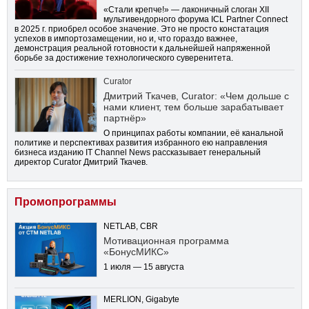
«Стали крепче!» — лаконичный слоган XII
мультивендорного форума ICL Partner Connect
в 2025 г. приобрел особое значение. Это не просто констатация
успехов в импортозамещении, но и, что гораздо важнее,
демонстрация реальной готовности к дальнейшей напряженной
борьбе за достижение технологического суверенитета.
Curator
Дмитрий Ткачев, Curator: «Чем дольше с
нами клиент, тем больше зарабатывает
партнёр»
О принципах работы компании, её канальной
политике и перспективах развития избранного ею направления
бизнеса изданию IT Channel News рассказывает генеральный
директор Curator Дмитрий Ткачев.
Промопрограммы
NETLAB, CBR
Мотивационная программа
«БонусМИКС»
1 июля — 15 августа
MERLION, Gigabyte