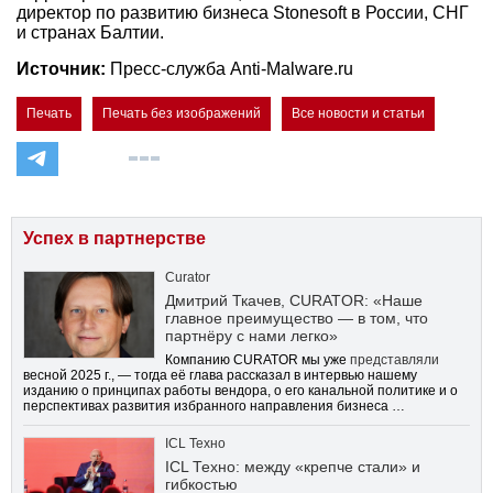
директор по развитию бизнеса Stonesoft в России, СНГ
и странах Балтии.
Источник:
Пресс-служба Anti-Malware.ru
Печать
Печать без изображений
Все новости и статьи
Успех в партнерстве
Curator
Дмитрий Ткачев, CURATOR: «Наше
главное преимущество — в том, что
партнёру с нами легко»
Компанию CURATOR мы уже
представляли
весной 2025 г., — тогда её глава рассказал в интервью нашему
изданию о принципах работы вендора, о его канальной политике и о
перспективах развития избранного направления бизнеса …
ICL Техно
ICL Техно: между «крепче стали» и
гибкостью