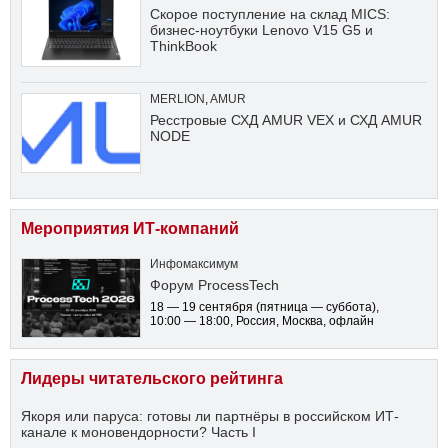
Скорое поступление на склад MICS:
бизнес-ноутбуки Lenovo V15 G5 и
ThinkBook
MERLION
,
AMUR
Ресстровые СХД AMUR VEX и СХД AMUR
NODE
Мероприятия ИТ-компаний
Инфомаксимум
Форум ProcessTech
18 — 19 сентября
(пятница — суббота)
,
10:00 — 18:00
, Россия, Москва, офлайн
Лидеры читательского рейтинга
Якоря или паруса: готовы ли партнёры в российском ИТ-
канале к моновендорности? Часть I