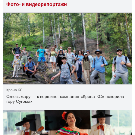
Фото- и видеорепортажи
Крона КС
Сквозь жару — к вершине: компания «Крона‑КС» покорила
гору Сугомак