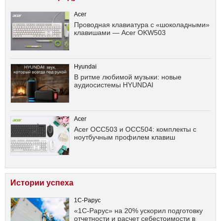
Acer
Проводная клавиатура с «шоколадными»
клавишами — Acer OKW503
Hyundai
В ритме любимой музыки: новые
аудиосистемы HYUNDAI
Acer
Acer OCC503 и OCC504: комплекты с
ноутбучным профилем клавиш
Истории успеха
1С-Рарус
«1С-Рарус» на 20% ускорил подготовку
отчетности и расчет себестоимости в