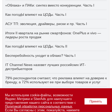
«Облака» и ПАКи: синтез вместо конкуренции. Часть I
Как погодЫ влияют на ЦОДы. Часть I
АСУ ТП: эволюция, драйверы, риски и пр. Часть I
Итоги II квартала на рынке смартфонов: OnePlus и vivo —
лидеры роста продаж
Как погодЫ влияют на ЦОДы. Часть II
Бесперебойность уходит в облако? Часть I
IT Channel News назовет лучших российских ИТ-
дистрибьюторов
79% респондентов считают, что реклама влияет на доверие к
бренду, а 72% используют ее при выборе товаров и услуг
Быстро, дёшево, качественно — что делать, если заказчику
Мы используем cookie-файлы, возможности
ПО нужно всё сразу? Часть I
Яндекс.Метрики и SberAds для наилучшего
Принять
представления нашего сайта в соответствии с
Политикой обработки персональных данных
.
Если Вы согласны с этим, пожалуйста, нажмите
© 2026 ООО «СК ПРЕСС».
Политика конфиденциальности