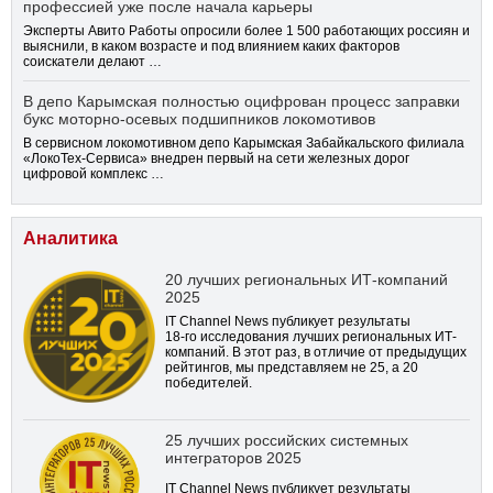
профессией уже после начала карьеры
Эксперты Авито Работы опросили более 1 500 работающих россиян и
выяснили, в каком возрасте и под влиянием каких факторов
соискатели делают …
В депо Карымская полностью оцифрован процесс заправки
букс моторно-осевых подшипников локомотивов
В сервисном локомотивном депо Карымская Забайкальского филиала
«ЛокоТех-Сервиса» внедрен первый на сети железных дорог
цифровой комплекс …
Аналитика
20 лучших региональных ИТ-компаний
2025
IT Channel News публикует результаты
18-го
исследования лучших региональных ИТ-
компаний. В этот раз, в отличие от предыдущих
рейтингов, мы представляем не 25, а 20
победителей.
25 лучших российских системных
интеграторов 2025
IT Channel News публикует результаты