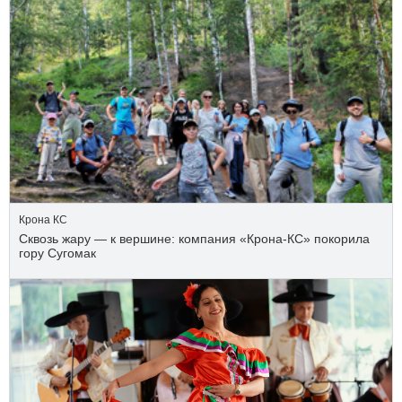
Крона КС
Сквозь жару — к вершине: компания «Крона‑КС» покорила
гору Сугомак