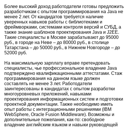
Более высокий доход работодатели готовы предложить
разработчикам с опытом программирования на Java не
менее 2 лет. От кандидатов требуется наличие
уверенных навыков работы с библиотеками и
фреймворками, системами контроля версий и СУБД, а
также знание шаблонов проектирования Java и J2EE.
Такие специалисты в Москве зарабатывают до 95000
руб., в городе на Неве – до 80000 руб., в столице
Татарстана – до 50000 руб., в Нижнем Новгороде – до
52000 руб.
На максимальную зарплату вправе претендовать
специалисты, чье профессиональное владение Java
подтверждено квалификационными аттестатами. Стаж
программирования на данном языке должен
составлять не менее 3 лет. Работодатели
заинтересованы в кандидатах с опытом разработки
многоуровневых приложений, навыками
проектирования информационных систем и подготовки
проектной документации. Также необходимо иметь
опыт работы с интеграционными решениями (IBM
WebSphere, Oracle Fusion Middleware). Возможны и
дополнительные пожелания, как-то: свободное
владение английским языком и навыки руководящей