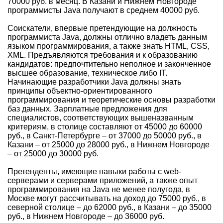
70000 руб. в месяц. В Казани и Нижнем Новгороде
программисты Java получают в среднем 40000 руб.
Соискатели, впервые претендующие на должность
программиста Java, должны отлично владеть данным
языком программирования, а также знать HTML, CSS,
XML. Предъявляются требования и к образованию
кандидатов: предпочтительно неполное и законченное
высшее образование, техническое либо IT.
Начинающие разработчики Java должны знать
принципы объектно-ориентированного
программирования и теоретические основы разработки
баз данных. Зарплатные предложения для
специалистов, соответствующих вышеназванным
критериям, в столице составляют от 45000 до 60000
руб., в Санкт-Петербурге – от 37000 до 50000 руб., в
Казани – от 25000 до 28000 руб., в Нижнем Новгороде
– от 25000 до 30000 руб.
Претенденты, имеющие навыки работы с web-
серверами и серверами приложений, а также опыт
программирования на Java не менее полугода, в
Москве могут рассчитывать на доход до 75000 руб., в
северной столице – до 62000 руб., в Казани – до 35000
руб., в Нижнем Новгороде – до 36000 руб.