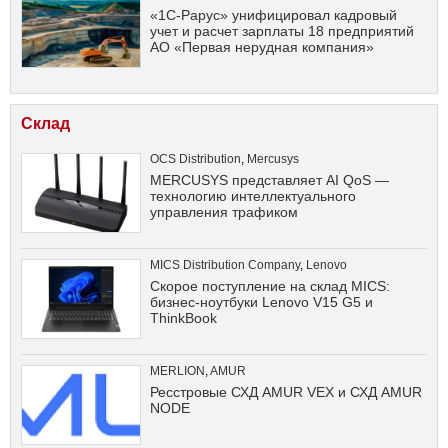
«1С-Рарус» унифицировал кадровый
учет и расчет зарплаты 18 предприятий
АО «Первая нерудная компания»
Склад
OCS Distribution
,
Mercusys
MERCUSYS представляет AI QoS —
технологию интеллектуального
управления трафиком
MICS Distribution Company
,
Lenovo
Скорое поступление на склад MICS:
бизнес-ноутбуки Lenovo V15 G5 и
ThinkBook
MERLION
,
AMUR
Ресстровые СХД AMUR VEX и СХД AMUR
NODE