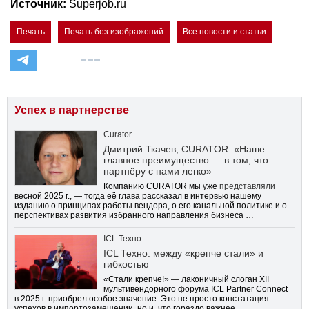
Источник:
Superjob.ru
Печать
Печать без изображений
Все новости и статьи
Успех в партнерстве
Curator
Дмитрий Ткачев, CURATOR: «Наше
главное преимущество — в том, что
партнёру с нами легко»
Компанию CURATOR мы уже
представляли
весной 2025 г., — тогда её глава рассказал в интервью нашему
изданию о принципах работы вендора, о его канальной политике и о
перспективах развития избранного направления бизнеса …
ICL Техно
ICL Техно: между «крепче стали» и
гибкостью
«Стали крепче!» — лаконичный слоган XII
мультивендорного форума ICL Partner Connect
в 2025 г. приобрел особое значение. Это не просто констатация
успехов в импортозамещении, но и, что гораздо важнее,