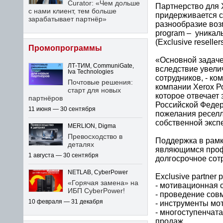
Curator: «Чем дольше
Партнерство для 
с нами клиент, тем больше
придерживается с
зарабатывает партнёр»
разнообразие воз
program – уникал
(Exclusive resell
Промопрограммы
«Основной задач
ЛТ-ТИМ, CommuniGate,
вследствие увели
Iva Technologies
сотрудников, - ко
Почтовые решения:
компании Xerox Р
старт для новых
которое отвечает 
партнёров
Российской Федер
11 июня — 30 сентября
пожелания реселл
собственной эксп
MERLION, Digma
Превосходство в
Поддержка в рамк
деталях
являющимся проф
1 августа — 30 сентября
долгосрочное сот
NETLAB, CyberPower
Exclusive partne
«Горячая замена» на
- мотивационная 
ИБП CyberPower!
- проведение сов
10 февраля — 31 декабря
- инструменты мо
- многоступенчат
продаж.