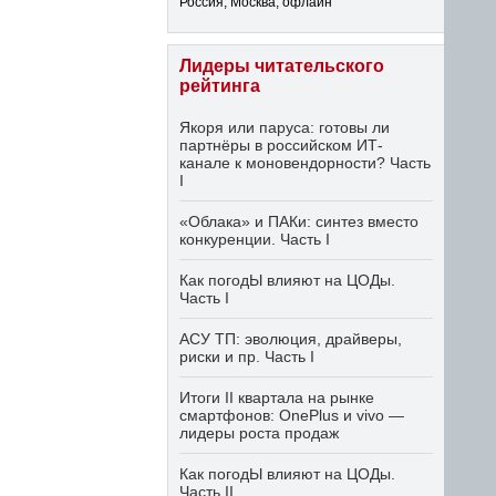
Россия, Москва, офлайн
Лидеры читательского
рейтинга
Якоря или паруса: готовы ли
партнёры в российском ИТ-
канале к моновендорности? Часть
I
«Облака» и ПАКи: синтез вместо
конкуренции. Часть I
Как погодЫ влияют на ЦОДы.
Часть I
АСУ ТП: эволюция, драйверы,
риски и пр. Часть I
Итоги II квартала на рынке
смартфонов: OnePlus и vivo —
лидеры роста продаж
Как погодЫ влияют на ЦОДы.
Часть II