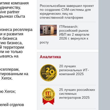
литике компания
Россельхозбанк завершил проект
удничеству,
по созданию CVM-системы для
ve partner
юридических лиц на
 рынках сбыта
отечественной платформе
ITResearch:
изнеса реселлера
российский рынок
и и развития
ИБП во 2 квартале
я бизнеса
2026 г. вернулся к
росту
тию бизнеса,
ей территории
ли не только
вываясь на
Аналитика
20 лучших
еселлерам,
региональных ИТ-
нтированным на
компаний 2025
 Xerox.
25 лучших российских
ю Xerox;
системных
интеграторов 2025
телей отделов