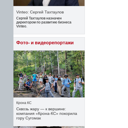
Vinteo: Сергей Тахтаулов
Сергей Тахтаулов назначен
директором по развитию бизнеса
Vinteo.
Фото- и видеорепортажи
Крона КС
Сквозь жару — к вершине:
компания «Крона‑КС» покорила
гору Сугомак