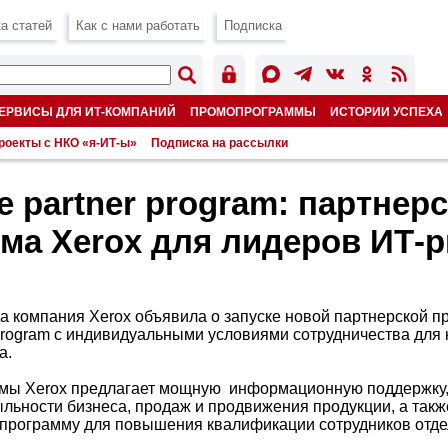
а статей
Как с нами работать
Подписка
ЕРВИСЫ ДЛЯ ИТ-КОМПАНИЙ
ПРОМОПРОГРАММЫ
ИСТОРИИ УСПЕХА
роекты с НКО «я-ИТ-ы»
Подписка на рассылки
e partner program: партнер
ма Xerox для лидеров ИТ-
ода компания Xerox объявила о запуске новой партнерской 
 program с индивидуальными условиями сотрудничества для 
а.
ммы Xerox предлагает мощную информационную поддержку,
ьности бизнеса, продаж и продвижения продукции, а такж
программу для повышения квалификации сотрудников отде