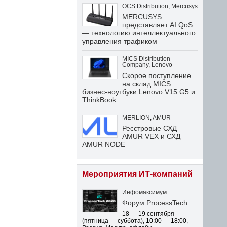
OCS Distribution
,
Mercusys
MERCUSYS
представляет AI QoS
— технологию интеллектуального
управления трафиком
MICS Distribution
Company
,
Lenovo
Скорое поступление
на склад MICS:
бизнес-ноутбуки Lenovo V15 G5 и
ThinkBook
MERLION
,
AMUR
Ресстровые СХД
AMUR VEX и СХД
AMUR NODE
Мероприятия ИТ-компаний
Инфомаксимум
Форум ProcessTech
18 — 19 сентября
(пятница — суббота)
,
10:00 — 18:00
,