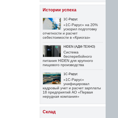
Истории успеха
1С-Рарус
«1С-Рарус» на 20%
ускорил подготовку
отчетности и расчет
себестоимости в «Криогаз»
HIDEN (АДМ-ТЕХНО)
Система
бесперебойного
питания HIDEN для крупного
пищевого производства
1С-Рарус
«1С-Рарус»
унифицировал
кадровый учет и расчет зарплаты
18 предприятий АО «Первая
нерудная компания»
Склад