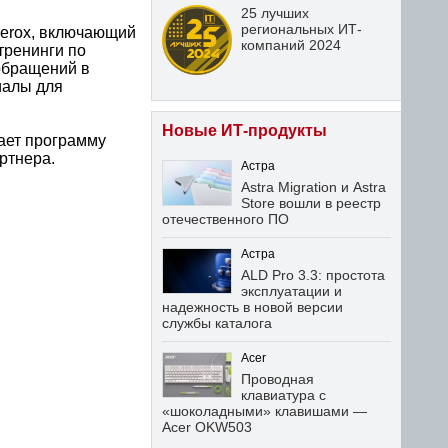
25 лучших
региональных ИТ-
Xerox, включающий
компаний 2024
тренинги по
обращений в
иалы для
Новые ИТ-продукты
щает программу
ртнера.
Астра
Astra Migration и Astra
Store вошли в реестр
отечественного ПО
Астра
ALD Pro 3.3: простота
эксплуатации и
надежность в новой версии
службы каталога
Acer
Проводная
клавиатура с
«шоколадными» клавишами —
Acer OKW503