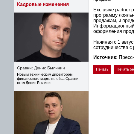
Кадровые изменения
Exclusive partne
программу лояльн
продажам, и пред
Информационный ц
оформления прода
Начиная с 1 авгус
сотрудничества с 
Источник:
Пресс-
Сравни: Денис Былинин
Печать
Печать б
Новым техническим директором
финансового маркетплейса Сравни
стал Денис Былинин.