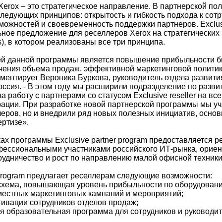
Xerox – это стратегическое направление. В партнерской по
ледующих принципов: открытость и гибкость подхода к сотр
можностей и своевременность поддержки партнеров. Exclusi
ьное предложение для реселлеров Xerox на стратегических
ers), в котором реализованы все три принципа.
ей данной программы является повышение прибыльности б
чения объема продаж, эффективной маркетинговой политик
мментирует Вероника Буркова, руководитель отдела развити
оссия. - В этом году мы расширили подразделение по разви
за работу с партнерами со статусом Exclusive reseller на вс
ации. При разработке новой партнерской программы мы уч
еров, но и внедрили ряд новых полезных инициатив, осно
ертизе».
ах программы Exclusive partner program предоставляется р
ессиональными участниками российского ИТ-рынка, орие
рудничество и рост по направлению малой офисной техники
r program предлагает реселлерам следующие возможности:
схема, повышающая уровень прибыльности по оборудовани
местных маркетинговых кампаний и мероприятий;
тивации сотрудников отделов продаж;
ая образовательная программа для сотрудников и руководи