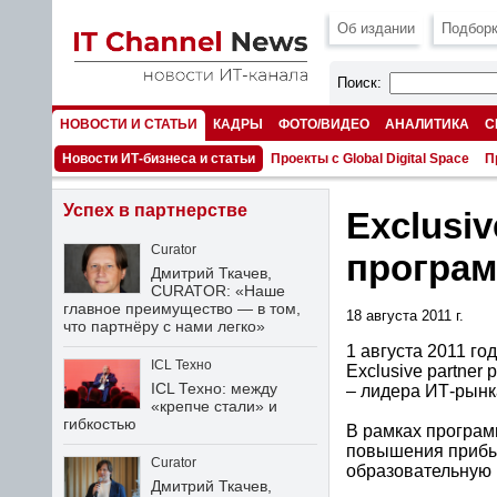
Об издании
Подборк
Поиск:
НОВОСТИ И СТАТЬИ
КАДРЫ
ФОТО/ВИДЕО
АНАЛИТИКА
С
НОМЕРА
Новости ИТ-бизнеса и статьи
Проекты с Global Digital Space
П
Успех в партнерстве
Exclusiv
Curator
програм
Дмитрий Ткачев,
CURATOR: «Наше
главное преимущество — в том,
18 августа 2011 г.
что партнёру с нами легко»
1 августа 2011 г
ICL Техно
Exclusive partner
ICL Техно: между
– лидера ИТ-рынк
«крепче стали» и
гибкостью
В рамках програ
повышения прибыл
Curator
образовательную 
Дмитрий Ткачев,