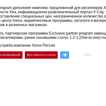
r program дополняет комплекс предложений для реселлеров 
ости Xtra, информационно-развлекательный портал X-City, 
оставление специальных цен, неограниченное количество 
ентр Xerox, маркетинговые программы, каталоги и матер
ж в розничных магазинах.
та, партнерская программа Exclusive partner program заме
реселлерами, ранее носившими статус 1-2-1 (One-to-one) па
служба компании Xerox Россия
ез изображений
Все новости и статьи