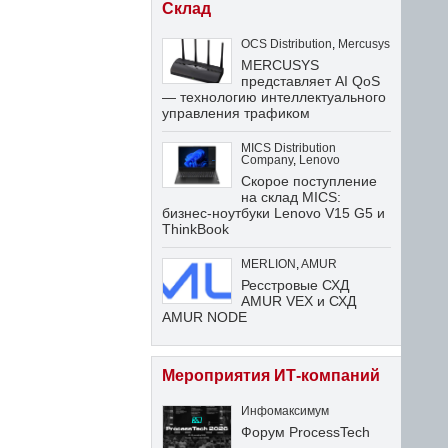
Склад
OCS Distribution
,
Mercusys
MERCUSYS
представляет AI QoS
— технологию интеллектуального
управления трафиком
MICS Distribution
Company
,
Lenovo
Скорое поступление
на склад MICS:
бизнес-ноутбуки Lenovo V15 G5 и
ThinkBook
MERLION
,
AMUR
Ресстровые СХД
AMUR VEX и СХД
AMUR NODE
Мероприятия ИТ-компаний
Инфомаксимум
Форум ProcessTech