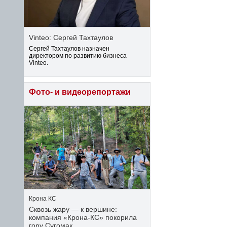
Vinteo: Сергей Тахтаулов
Сергей Тахтаулов назначен
директором по развитию бизнеса
Vinteo.
Фото- и видеорепортажи
Крона КС
Сквозь жару — к вершине:
компания «Крона‑КС» покорила
гору Сугомак