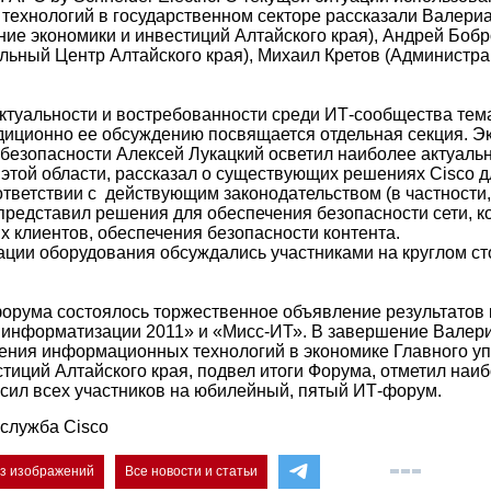
ехнологий в государственном секторе рассказали Валери
ние экономики и инвестиций Алтайского края), Андрей Бобр
ьный Центр Алтайского края), Михаил Кретов (Администра
актуальности и востребованности среди ИТ-сообщества те
иционно ее обсуждению посвящается отдельная секция. Эк
езопасности Алексей Лукацкий осветил наиболее актуальн
этой области, рассказал о существующих решениях Cisco 
тветствии с действующим законодательством (в частност
 представил решения для обеспечения безопасности сети, к
 клиентов, обеспечения безопасности контента.
ции оборудования обсуждались участниками на круглом ст
орума состоялось торжественное объявление результатов 
информатизации 2011» и «Мисс-ИТ». В завершение Валер
ения информационных технологий в экономике Главного у
стиций Алтайского края, подвел итоги Форума, отметил наи
сил всех участников на юбилейный, пятый ИТ-форум.
служба Cisco
ез изображений
Все новости и статьи