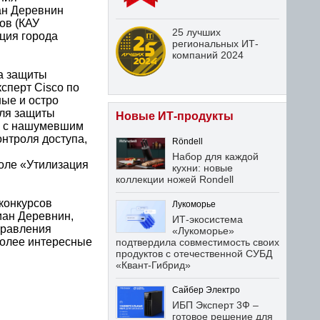
ан Деревнин
ов (КАУ
25 лучших
ция города
региональных ИТ-
компаний 2024
ма защиты
сперт Cisco по
ые и остро
для защиты
Новые ИТ-продукты
и, с нашумевшим
онтроля доступа,
Röndell
Набор для каждой
оле «Утилизация
кухни: новые
коллекции ножей Rondell
конкурсов
Лукоморье
иан Деревнин,
ИТ-экосистема
правления
«Лукоморье»
более интересные
подтвердила совместимость своих
продуктов с отечественной СУБД
«Квант-Гибрид»
Сайбер Электро
ИБП Эксперт 3Ф –
готовое решение для