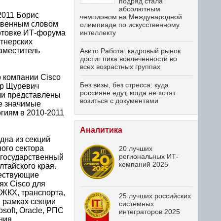
подряд стала
абсолютным
2011 Борис
чемпионом на Международной
ственным словом
олимпиаде по искусственному
отовке ИТ-форума
интеллекту
ртнерских
аместитель
Авито Работа: кадровый рынок
достиг пика вовлеченности во
всех возрастных группах
 компании Cisco
Без визы, без стресса: куда
ир Щуревич
россияне едут, когда не хотят
ли представлены
возиться с документами
ее значимые
гиям в 2010-2011
Аналитика
дна из секций
ого сектора
20 лучших
региональных ИТ-
 государственный
компаний 2025
тайского края.
ществующие
ях Cisco для
 ЖКХ, транспорта,
25 лучших российских
В рамках секции
системных
soft, Oracle, РПС
интеграторов 2025
ания