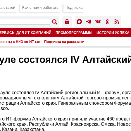
а статей
Как с нами работать
Подписка
ЕРВИСЫ ДЛЯ ИТ-КОМПАНИЙ
ПРОМОПРОГРАММЫ
ИСТОРИИ УСПЕХА
роекты с НКО «я-ИТ-ы»
Подписка на рассылки
уле состоялся IV Алтайски
науле состоялся IV Алтайский региональный ИТ-форум, ор
формационным технологиям Алтайской торгово-промышлен
страции Алтайского края. Генеральным спонсором Форума 
sco.
ого ИТ-форума Алтайского края приняли участие 460 предс
айского края, Республики Алтай, Красноярска, Омска, Ново
 Казани, Казахстана.