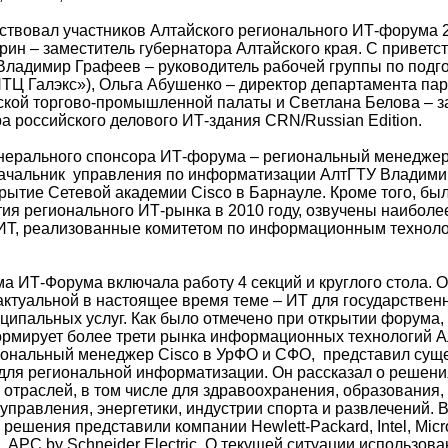
твовал участников Алтайского регионального ИТ-форума 
ин – заместитель губернатора Алтайского края. С привет
Владимир Графеев – руководитель рабочей группы по подг
ТЦ Галэкс»), Ольга Абушенко – директор департамента па
кой торгово-промышленной палаты и Светлана Белова – з
а российского делового ИТ-здания CRN/Russian Edition.
нерального спонсора ИТ-форума – региональный менеджер
начальник управления по информатизации АлтГТУ Владим
рытие Сетевой академии Cisco в Барнауле. Кроме того, бы
тия регионального ИТ-рынка в 2010 году, озвучены наибол
ИТ, реализованные комитетом по информационным техноло
а ИТ-Форума включала работу 4 секций и круглого стола. О
ктуальной в настоящее время теме – ИТ для государственн
ципальных услуг. Как было отмечено при открытии форума,
ормирует более трети рынка информационных технологий Ал
иональный менеджер Cisco в УрФО и СФО, представил су
 для региональной информатизации. Он рассказал о решени
 отраслей, в том числе для здравоохранения, образования,
управления, энергетики, индустрии спорта и развлечений. 
 решения представили компании Hewlett-Packard, Intel, Micro
 APC by Schneider Electric. О текущей ситуации использов