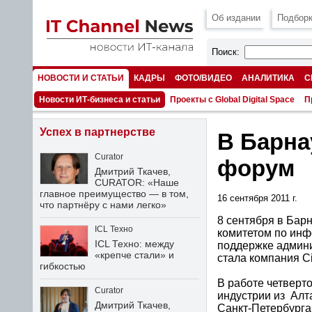
Об издании
Подборк
Поиск:
НОВОСТИ И СТАТЬИ
КАДРЫ
ФОТО/ВИДЕО
АНАЛИТИКА
С
НОМЕРА
Новости ИТ-бизнеса и статьи
Проекты с Global Digital Space
П
Успех в партнерстве
В Барна
Curator
форум
Дмитрий Ткачев,
CURATOR: «Наше
главное преимущество — в том,
16 сентября 2011 г.
что партнёру с нами легко»
8 сентября в Бар
ICL Техно
комитетом по ин
ICL Техно: между
поддержке админи
«крепче стали» и
стала компания Ci
гибкостью
В работе четверт
Curator
индустрии из Алт
Дмитрий Ткачев,
Санкт-Петербурга,