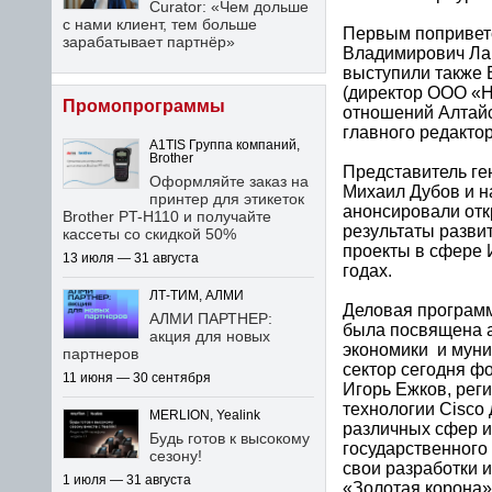
Curator: «Чем дольше
с нами клиент, тем больше
Первым поприветс
зарабатывает партнёр»
Владимирович Лар
выступили также 
(директор ООО «Н
Промопрограммы
отношений Алтайс
главного редактор
A1TIS Группа компаний,
Brother
Представитель ге
Оформляйте заказ на
Михаил Дубов и 
принтер для этикеток
анонсировали отк
Brother PT-H110 и получайте
результаты разви
кассеты со скидкой 50%
проекты в сфере 
13 июля — 31 августа
годах.
ЛТ-ТИМ, АЛМИ
Деловая программ
АЛМИ ПАРТНЕР:
была посвящена а
акция для новых
экономики и муни
партнеров
сектор сегодня ф
11 июня — 30 сентября
Игорь Ежков, рег
технологии Cisco
MERLION, Yealink
различных сфер и
Будь готов к высокому
государственного 
сезону!
свои разработки и
1 июля — 31 августа
«Золотая корона».