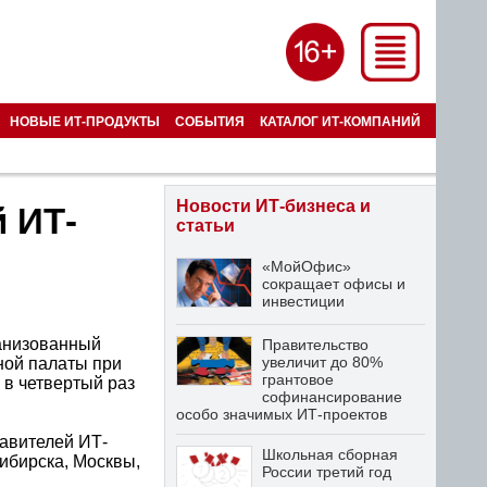
НОВЫЕ ИТ-ПРОДУКТЫ
СОБЫТИЯ
КАТАЛОГ ИТ-КОМПАНИЙ
Новости ИТ-бизнеса и
й ИТ-
статьи
«МойОфис»
сокращает офисы и
инвестиции
ганизованный
Правительство
увеличит до 80%
ной палаты при
грантовое
в четвертый раз
софинансирование
особо значимых ИТ-проектов
тавителей ИТ-
Школьная сборная
сибирска, Москвы,
России третий год