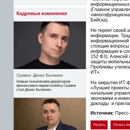
информационных т
(Главное управле
Кадровые изменения
«многофункционал
Бийска).
Не теряет своей 
информации. Трад
информационной б
стоящие вопросы 
информации в соо
152 ФЗ). Алексей
защиты мобильных
Проблемы утилиза
ИТ».
Сравни: Денис Былинин
Новым техническим директором
На закрытии ИТ-ф
финансового маркетплейса Сравни
«Лучшие проекты 
стал Денис Былинин.
начальник управл
экономики и инве
доклады и пригла
Источник:
Пресс-
Печать
Печать б