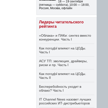
18 — 19 сентября
(пятница — суббота)
,
10:00 — 18:00
,
Россия, Москва, офлайн
Лидеры читательского
рейтинга
«Облака» и ПАКи: синтез вместо
конкуренции. Часть I
Как погодЫ влияют на ЦОДы.
Часть I
АСУ ТП: эволюция, драйверы,
риски и пр. Часть I
Как погодЫ влияют на ЦОДы.
Часть II
Бесперебойность уходит в
облако? Часть I
IT Channel News назовет лучших
российских ИТ-дистрибьюторов