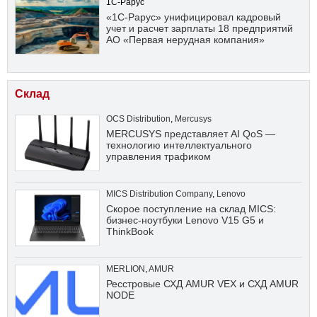
1С-Рарус
«1С-Рарус» унифицировал кадровый
учет и расчет зарплаты 18 предприятий
АО «Первая нерудная компания»
Склад
OCS Distribution
,
Mercusys
MERCUSYS представляет AI QoS —
технологию интеллектуального
управления трафиком
MICS Distribution Company
,
Lenovo
Скорое поступление на склад MICS:
бизнес-ноутбуки Lenovo V15 G5 и
ThinkBook
MERLION
,
AMUR
Ресстровые СХД AMUR VEX и СХД AMUR
NODE