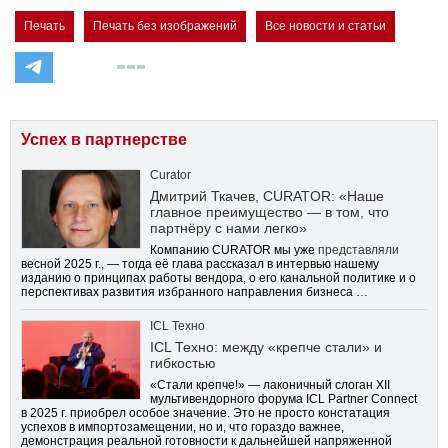
Печать
Печать без изображений
Все новости и статьи
Успех в партнерстве
Curator
Дмитрий Ткачев, CURATOR: «Наше
главное преимущество — в том, что
партнёру с нами легко»
Компанию CURATOR мы уже
представляли
весной 2025 г., — тогда её глава рассказал в интервью нашему
изданию о принципах работы вендора, о его канальной политике и о
перспективах развития избранного направления бизнеса …
ICL Техно
ICL Техно: между «крепче стали» и
гибкостью
«Стали крепче!» — лаконичный слоган XII
мультивендорного форума ICL Partner Connect
в 2025 г. приобрел особое значение. Это не просто констатация
успехов в импортозамещении, но и, что гораздо важнее,
демонстрация реальной готовности к дальнейшей напряженной