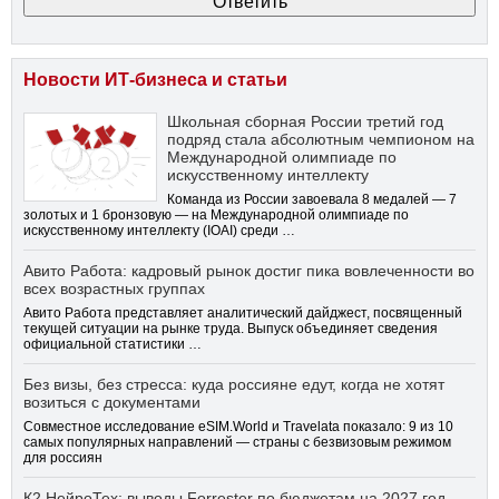
Новости ИТ-бизнеса и статьи
Школьная сборная России третий год
подряд стала абсолютным чемпионом на
Международной олимпиаде по
искусственному интеллекту
Команда из России завоевала 8 медалей — 7
золотых и 1 бронзовую — на Международной олимпиаде по
искусственному интеллекту (IOAI) среди …
Авито Работа: кадровый рынок достиг пика вовлеченности во
всех возрастных группах
Авито Работа представляет аналитический дайджест, посвященный
текущей ситуации на рынке труда. Выпуск объединяет сведения
официальной статистики …
Без визы, без стресса: куда россияне едут, когда не хотят
возиться с документами
Совместное исследование eSIM.World и Travelata показало: 9 из 10
самых популярных направлений — страны с безвизовым режимом
для россиян
К2 НейроТех: выводы Forrester по бюджетам на 2027 год