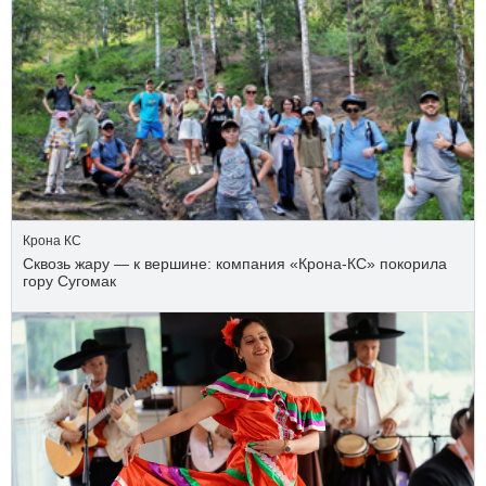
Крона КС
Сквозь жару — к вершине: компания «Крона‑КС» покорила
гору Сугомак