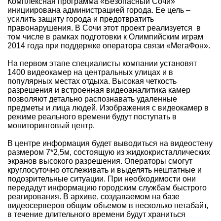
Комплексная программа «Безопасный Сочи»
инициирована администрацией города. Ее цель –
усилить защиту города и предотвратить
правонарушения. В Сочи этот проект реализуется в
том числе в рамках подготовки к Олимпийским играм
2014 года при поддержке оператора связи «МегаФон».
На первом этапе специалисты компании установят
1400 видеокамер на центральных улицах и в
популярных местах отдыха. Высокая четкость
разрешения и встроенная видеоаналитика камер
позволяют детально распознавать удаленные
предметы и лица людей. Изображения с видеокамер в
режиме реального времени будут поступать в
мониторинговый центр.
В центре информация будет выводиться на видеостену
размером 7*2,5м, состоящую из жидкокристаллических
экранов высокого разрешения. Операторы смогут
круглосуточно отслеживать и выделять нештатные и
подозрительные ситуации. При необходимости они
передадут информацию городским службам быстрого
реагирования. В архиве, создаваемом на базе
видеосерверов общим объемом в несколько петабайт,
в течение длительного времени будут храниться