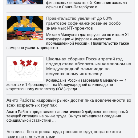
финансовых показателей. Компания закрыла
офисы в Санкт-Петербурге и …
Правительство увеличит до 80%
грантовое софинансирование особо
значимых ИТ-проектов
Михаил Мишустин дал поручения по итогам XI
конференции «Цифровая индустрия
промышленной России». Правительство также
намерено усилить приоритет …
Школьная сборная России третий год
подряд стала абсолютным чемпионом на
Международной олимпиаде по
искусственному интеллекту
Команда из России завоевала 8 медалей — 7
золотых и 1 бронзовую — на Международной олимпиаде по
искусственному интеллекту (IOAI) среди …
Авито Работа: кадровый рынок достиг пика вовлеченности во
всех возрастных группах
Авито Работа представляет аналитический дайджест, посвященный
текущей ситуации на рынке труда. Выпуск объединяет сведения
официальной статистики …
Без визы, без стресса: куда россияне едут, когда не хотят
возиться с документами