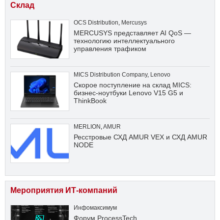
Склад
OCS Distribution
,
Mercusys
MERCUSYS представляет AI QoS —
технологию интеллектуального
управления трафиком
MICS Distribution Company
,
Lenovo
Скорое поступление на склад MICS:
бизнес-ноутбуки Lenovo V15 G5 и
ThinkBook
MERLION
,
AMUR
Ресстровые СХД AMUR VEX и СХД AMUR
NODE
Мероприятия ИТ-компаний
Инфомаксимум
Форум ProcessTech