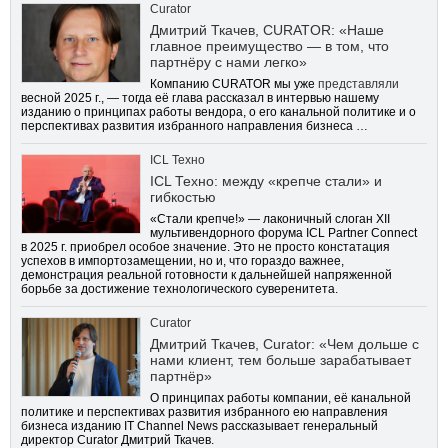
Curator
Дмитрий Ткачев, CURATOR: «Наше
главное преимущество — в том, что
партнёру с нами легко»
Компанию CURATOR мы уже
представляли
весной 2025 г., — тогда её глава рассказал в интервью нашему
изданию о принципах работы вендора, о его канальной политике и о
перспективах развития избранного направления бизнеса …
ICL Техно
ICL Техно: между «крепче стали» и
гибкостью
«Стали крепче!» — лаконичный слоган XII
мультивендорного форума ICL Partner Connect
в 2025 г. приобрел особое значение. Это не просто констатация
успехов в импортозамещении, но и, что гораздо важнее,
демонстрация реальной готовности к дальнейшей напряженной
борьбе за достижение технологического суверенитета.
Curator
Дмитрий Ткачев, Curator: «Чем дольше с
нами клиент, тем больше зарабатывает
партнёр»
О принципах работы компании, её канальной
политике и перспективах развития избранного ею направления
бизнеса изданию IT Channel News рассказывает генеральный
директор Curator Дмитрий Ткачев.