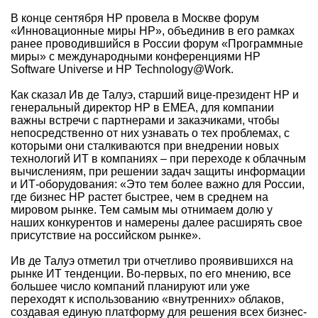
В конце сентября HP провела в Москве форум
«Инновационные миры HP», объединив в его рамках
ранее проводившийся в России форум «Программные
миры» с международными конференциями HP
Software Universe и HP Technology@Work.
Как сказал Ив де Талуэ, старший вице-президент НР и
генеральный директор НР в ЕМЕА, для компании
важны встречи с партнерами и заказчиками, чтобы
непосредственно от них узнавать о тех проблемах, с
которыми они сталкиваются при внедрении новых
технологий ИТ в компаниях – при переходе к облачным
вычислениям, при решении задач защиты информации
и ИТ-оборудования: «Это тем более важно для России,
где бизнес НР растет быстрее, чем в среднем на
мировом рынке. Тем самым мы отнимаем долю у
наших конкурентов и намерены далее расширять свое
присутствие на российском рынке».
Ив де Талуэ отметил три отчетливо проявившихся на
рынке ИТ тенденции. Во-первых, по его мнению, все
большее число компаний планируют или уже
переходят к использованию «внутренних» облаков,
создавая единую платформу для решения всех бизнес-