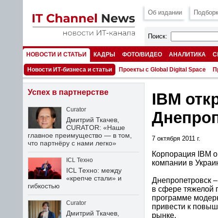
Об издании
Подборк
Поиск:
НОВОСТИ И СТАТЬИ
КАДРЫ
ФОТО/ВИДЕО
АНАЛИТИКА
С
НОМЕРА
Новости ИТ-бизнеса и статьи
Проекты с Global Digital Space
П
Успех в партнерстве
IBM отк
Curator
Днепроп
Дмитрий Ткачев,
CURATOR: «Наше
главное преимущество — в том,
7 октября 2011 г.
что партнёру с нами легко»
Корпорация IBM о
ICL Техно
компании в Украин
ICL Техно: между
«крепче стали» и
Днепропетровск –
гибкостью
в сфере тяжелой 
программе модерн
Curator
привести к повыш
Дмитрий Ткачев,
рынке.