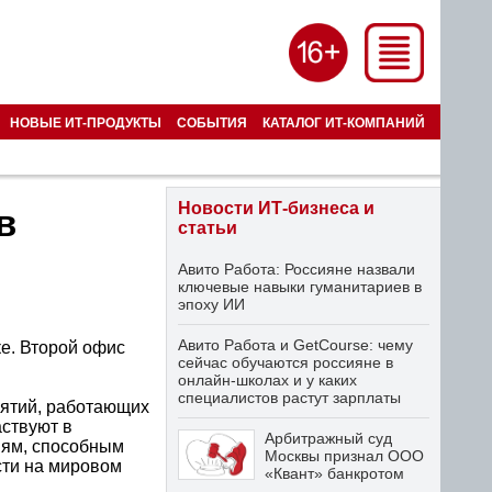
НОВЫЕ ИТ-ПРОДУКТЫ
СОБЫТИЯ
КАТАЛОГ ИТ-КОМПАНИЙ
Новости ИТ-бизнеса и
в
статьи
Авито Работа: Россияне назвали
ключевые навыки гуманитариев в
эпоху ИИ
Авито Работа и GetCourse: чему
е. Второй офис
сейчас обучаются россияне в
онлайн-школах и у каких
специалистов растут зарплаты
иятий, работающих
ствуют в
Арбитражный суд
иям, способным
Москвы признал ООО
сти на мировом
«Квант» банкротом