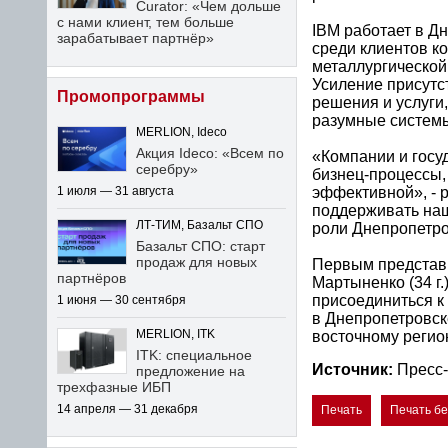
Curator: «Чем дольше
с нами клиент, тем больше
IBM работает в Д
зарабатывает партнёр»
среди клиентов к
металлургической,
Усиление присутс
Промопрограммы
решения и услуги,
разумные систем
MERLION, Ideco
Акция Ideco: «Всем по
«Компании и госу
серебру»
бизнец-процессы,
эффективной», - 
1 июля — 31 августа
поддерживать наш
ЛТ-ТИМ, Базальт СПО
роли Днепропетро
Базальт СПО: старт
продаж для новых
Первым представи
партнёров
Мартыненко (34 г.
присоединиться к
1 июня — 30 сентября
в Днепропетровск
восточному регион
MERLION, ITK
ITK: специальное
Источник:
Пресс
предложение на
трехфазные ИБП
14 апреля — 31 декабря
Печать
Печать б