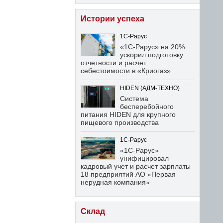
Истории успеха
1С-Рарус
«1С-Рарус» на 20%
ускорил подготовку
отчетности и расчет
себестоимости в «Криогаз»
HIDEN (АДМ-ТЕХНО)
Система
бесперебойного
питания HIDEN для крупного
пищевого производства
1С-Рарус
«1С-Рарус»
унифицировал
кадровый учет и расчет зарплаты
18 предприятий АО «Первая
нерудная компания»
Склад