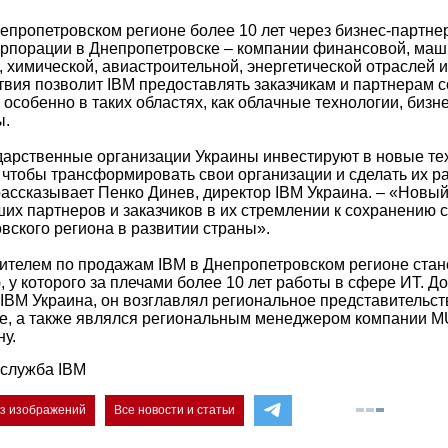
непропетровском регионе более 10 лет через бизнес-партне
орпорации в Днепропетровске – компании финансовой, маш
 химической, авиастроительной, энергетической отраслей и
твия позволит IBM предоставлять заказчикам и партнерам
 особенно в таких областях, как облачные технологии, бизн
ы.
дарственные организации Украины инвестируют в новые те
 чтобы трансформировать свои организации и сделать их р
рассказывает Пенко Динев, директор IBM Украина. – «Новый
их партнеров и заказчиков в их стремлении к сохранению 
вского региона в развитии страны».
телем по продажам IBM в Днепропетровском регионе стан
), у которого за плечами более 10 лет работы в сфере ИТ. До 
 IBM Украина, он возглавлял региональное представительс
е, а также являлся региональным менеджером компании M
у.
-служба IBM
ез изображений
Все новости и статьи