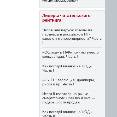
Россия, Москва, офлайн
Лидеры читательского
рейтинга
Якоря или паруса: готовы ли
партнёры в российском ИТ-
канале к моновендорности? Часть
I
«Облака» и ПАКи: синтез вместо
конкуренции. Часть I
Как погодЫ влияют на ЦОДы.
Часть I
АСУ ТП: эволюция, драйверы,
риски и пр. Часть I
Итоги II квартала на рынке
смартфонов: OnePlus и vivo —
лидеры роста продаж
Как погодЫ влияют на ЦОДы.
Часть II