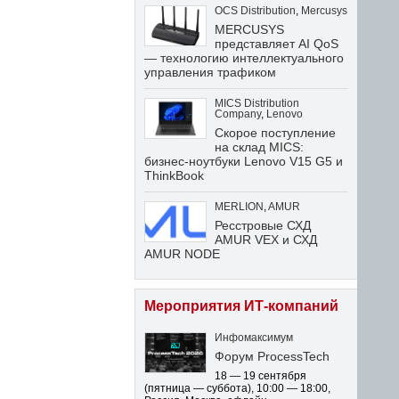
OCS Distribution
,
Mercusys
MERCUSYS
представляет AI QoS
— технологию интеллектуального
управления трафиком
MICS Distribution
Company
,
Lenovo
Скорое поступление
на склад MICS:
бизнес-ноутбуки Lenovo V15 G5 и
ThinkBook
MERLION
,
AMUR
Ресстровые СХД
AMUR VEX и СХД
AMUR NODE
Мероприятия ИТ-компаний
Инфомаксимум
Форум ProcessTech
18 — 19 сентября
(пятница — суббота)
,
10:00 — 18:00
,