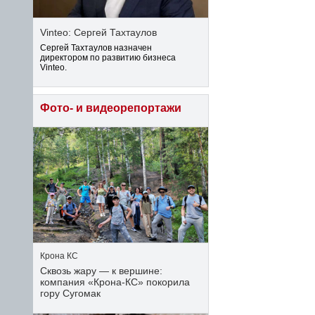
Vinteo: Сергей Тахтаулов
Сергей Тахтаулов назначен
директором по развитию бизнеса
Vinteo.
Фото- и видеорепортажи
Крона КС
Сквозь жару — к вершине:
компания «Крона‑КС» покорила
гору Сугомак