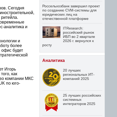
Россельхозбанк завершил проект
ров. Сегодня
по созданию CVM-системы для
иностроительной,
юридических лиц на
 ритейла.
отечественной платформе
 современные
ес-аналитика и
ITResearch:
российский рынок
ИБП во 2 квартале
хнологии и
2026 г. вернулся к
росту
аботу более
 офис будет
стратегической
Аналитика
ет Игорь
20 лучших
того, как
региональных ИТ-
тво компании МКС
компаний 2025
UK по юго-
25 лучших российских
системных
интеграторов 2025