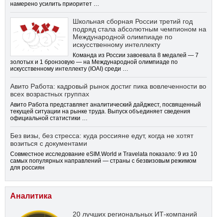
намерено усилить приоритет …
Школьная сборная России третий год
подряд стала абсолютным чемпионом на
Международной олимпиаде по
искусственному интеллекту
Команда из России завоевала 8 медалей — 7
золотых и 1 бронзовую — на Международной олимпиаде по
искусственному интеллекту (IOAI) среди …
Авито Работа: кадровый рынок достиг пика вовлеченности во
всех возрастных группах
Авито Работа представляет аналитический дайджест, посвященный
текущей ситуации на рынке труда. Выпуск объединяет сведения
официальной статистики …
Без визы, без стресса: куда россияне едут, когда не хотят
возиться с документами
Совместное исследование eSIM.World и Travelata показало: 9 из 10
самых популярных направлений — страны с безвизовым режимом
для россиян
Аналитика
20 лучших региональных ИТ-компаний