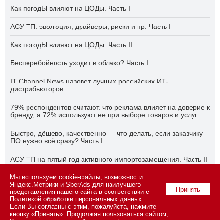
Как погодЫ влияют на ЦОДы. Часть I
АСУ ТП: эволюция, драйверы, риски и пр. Часть I
Как погодЫ влияют на ЦОДы. Часть II
Бесперебойность уходит в облако? Часть I
IT Channel News назовет лучших российских ИТ-
дистрибьюторов
79% респондентов считают, что реклама влияет на доверие к
бренду, а 72% используют ее при выборе товаров и услуг
Быстро, дёшево, качественно — что делать, если заказчику
ПО нужно всё сразу? Часть I
АСУ ТП на пятый год активного импортозамещения. Часть II
Мы используем cookie-файлы, возможности
Бесперебойность уходит в облако? Часть II
Яндекс.Метрики и SberAds для наилучшего
Принять
представления нашего сайта в соответствии с
Политикой обработки персональных данных
.
Если Вы согласны с этим, пожалуйста, нажмите
© 2026 ООО «СК ПРЕСС».
Политика конфиденциальности
кнопку «Принять». Продолжая пользоваться сайтом,
персональных данных
,
информация об авторских правах и порядке