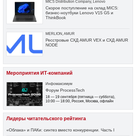
MICS Distribution Company
,
Lenovo
Скорое поступление на склад MICS:
бизнес-ноутбуки Lenovo V15 G5 и
ThinkBook
MERLION
,
AMUR
Ресстровые СХД AMUR VEX и СХД AMUR
NODE
Мероприятия ИТ-компаний
Инфомаксимум
Форум ProcessTech
18 — 19 сентября
(пятница — суббота)
,
10:00 — 18:00
, Россия, Москва, офлайн
Лидеры читательского рейтинга
«Облака» и ПАКи: синтез вместо конкуренции. Часть I