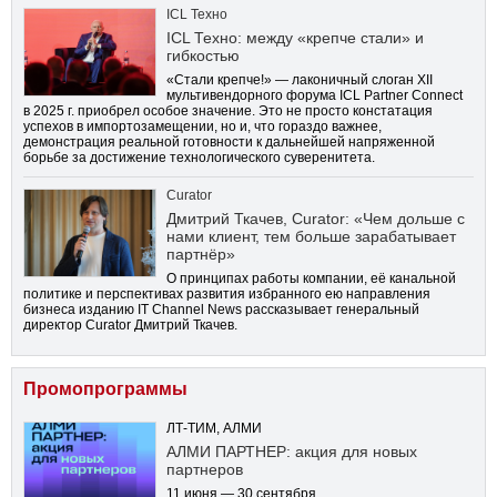
ICL Техно
ICL Техно: между «крепче стали» и
гибкостью
«Стали крепче!» — лаконичный слоган XII
мультивендорного форума ICL Partner Connect
в 2025 г. приобрел особое значение. Это не просто констатация
успехов в импортозамещении, но и, что гораздо важнее,
демонстрация реальной готовности к дальнейшей напряженной
борьбе за достижение технологического суверенитета.
Curator
Дмитрий Ткачев, Curator: «Чем дольше с
нами клиент, тем больше зарабатывает
партнёр»
О принципах работы компании, её канальной
политике и перспективах развития избранного ею направления
бизнеса изданию IT Channel News рассказывает генеральный
директор Curator Дмитрий Ткачев.
Промопрограммы
ЛТ-ТИМ, АЛМИ
АЛМИ ПАРТНЕР: акция для новых
партнеров
11 июня — 30 сентября