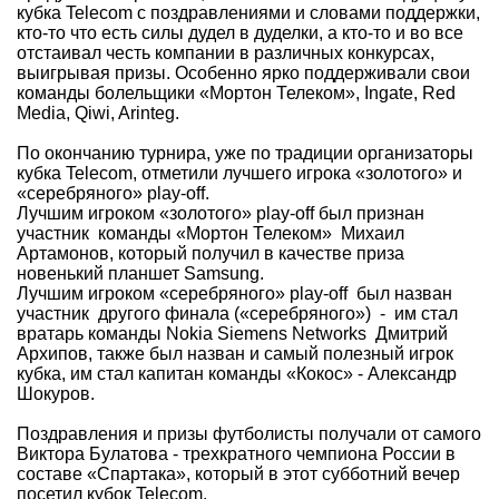
кубка Telecom с поздравлениями и словами поддержки,
кто-то что есть силы дудел в дуделки, а кто-то и во все
отстаивал честь компании в различных конкурсах,
выигрывая призы. Особенно ярко поддерживали свои
команды болельщики «Мортон Телеком», Ingate, Red
Media, Qiwi, Arinteg.
По окончанию турнира, уже по традиции организаторы
кубка Telecom, отметили лучшего игрока «золотого» и
«серебряного» play-off.
Лучшим игроком «золотого» play-off был признан
участник команды «Мортон Телеком» Михаил
Артамонов, который получил в качестве приза
новенький планшет Samsung.
Лучшим игроком «серебряного» play-off был назван
участник другого финала («серебряного») - им стал
вратарь команды Nokia Siemens Networks Дмитрий
Архипов, также был назван и самый полезный игрок
кубка, им стал капитан команды «Кокос» - Александр
Шокуров.
Поздравления и призы футболисты получали от самого
Виктора Булатова - трехкратного чемпиона России в
составе «Спартака», который в этот субботний вечер
посетил кубок Telecom.