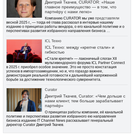
Дмитрий Ткачев, CURATOR: «Наше
главное преимущество — в том, что
партнёру с нами легко»
Компанию CURATOR мы уже
представляли
весной 2025 г., — тогда её глава рассказал в интервью нашему
изданию о принципах работы вендора, о его канальной политике и о
перспективах развития избранного направления бизнеса …
ICL Техно
ICL Техно: между «крепче стали» и
гибкостью
«Стали крепче!» — лаконичный слоган XII
мультивендорного форума ICL Partner Connect
в 2025 г. приобрел особое значение. Это не просто констатация
успехов в импортозамещении, но и, что гораздо важнее,
демонстрация реальной готовности к дальнейшей напряженной
борьбе за достижение технологического суверенитета.
Curator
Дмитрий Ткачев, Curator: «Чем дольше с
нами клиент, тем больше зарабатывает
партнёр»
О принципах работы компании, её канальной
политике и перспективах развития избранного ею направления
бизнеса изданию IT Channel News рассказывает генеральный
директор Curator Дмитрий Ткачев.