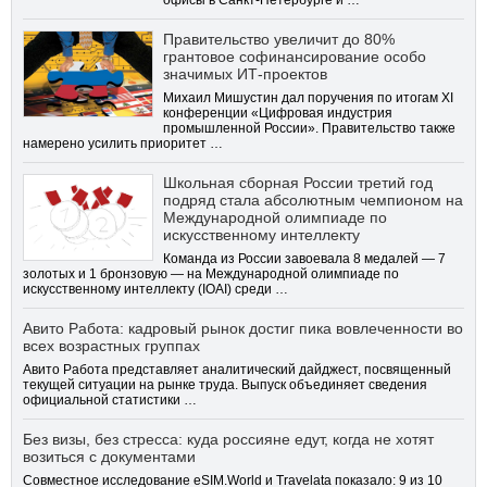
офисы в Санкт-Петербурге и …
Правительство увеличит до 80%
грантовое софинансирование особо
значимых ИТ-проектов
Михаил Мишустин дал поручения по итогам XI
конференции «Цифровая индустрия
промышленной России». Правительство также
намерено усилить приоритет …
Школьная сборная России третий год
подряд стала абсолютным чемпионом на
Международной олимпиаде по
искусственному интеллекту
Команда из России завоевала 8 медалей — 7
золотых и 1 бронзовую — на Международной олимпиаде по
искусственному интеллекту (IOAI) среди …
Авито Работа: кадровый рынок достиг пика вовлеченности во
всех возрастных группах
Авито Работа представляет аналитический дайджест, посвященный
текущей ситуации на рынке труда. Выпуск объединяет сведения
официальной статистики …
Без визы, без стресса: куда россияне едут, когда не хотят
возиться с документами
Совместное исследование eSIM.World и Travelata показало: 9 из 10