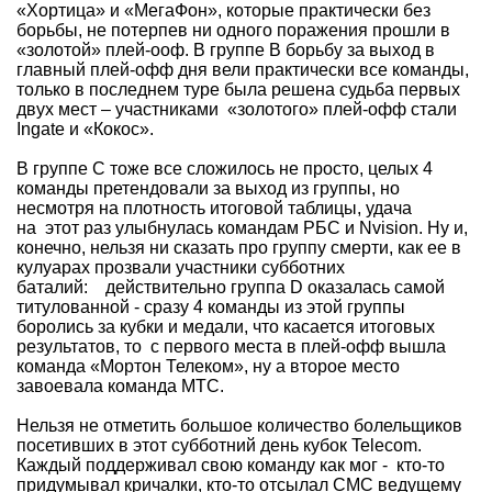
«Хортица» и «МегаФон», которые практически без
борьбы, не потерпев ни одного поражения прошли в
«золотой» плей-ооф. В группе B борьбу за выход в
главный плей-офф дня вели практически все команды,
только в последнем туре была решена судьба первых
двух мест – участниками «золотого» плей-офф стали
Ingate и «Кокос».
В группе C тоже все сложилось не просто, целых 4
команды претендовали за выход из группы, но
несмотря на плотность итоговой таблицы, удача
на этот раз улыбнулась командам РБС и Nvision. Ну и,
конечно, нельзя ни сказать про группу смерти, как ее в
кулуарах прозвали участники субботних
баталий: действительно группа D оказалась самой
титулованной - сразу 4 команды из этой группы
боролись за кубки и медали, что касается итоговых
результатов, то с первого места в плей-офф вышла
команда «Мортон Телеком», ну а второе место
завоевала команда МТС.
Нельзя не отметить большое количество болельщиков
посетивших в этот субботний день кубок Telecom.
Каждый поддерживал свою команду как мог - кто-то
придумывал кричалки, кто-то отсылал СМС ведущему