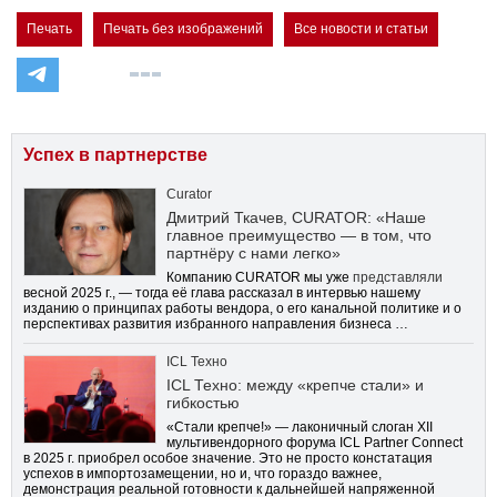
Печать
Печать без изображений
Все новости и статьи
Успех в партнерстве
Curator
Дмитрий Ткачев, CURATOR: «Наше
главное преимущество — в том, что
партнёру с нами легко»
Компанию CURATOR мы уже
представляли
весной 2025 г., — тогда её глава рассказал в интервью нашему
изданию о принципах работы вендора, о его канальной политике и о
перспективах развития избранного направления бизнеса …
ICL Техно
ICL Техно: между «крепче стали» и
гибкостью
«Стали крепче!» — лаконичный слоган XII
мультивендорного форума ICL Partner Connect
в 2025 г. приобрел особое значение. Это не просто констатация
успехов в импортозамещении, но и, что гораздо важнее,
демонстрация реальной готовности к дальнейшей напряженной