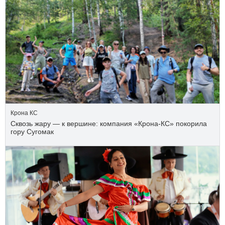
Крона КС
Сквозь жару — к вершине: компания «Крона‑КС» покорила
гору Сугомак