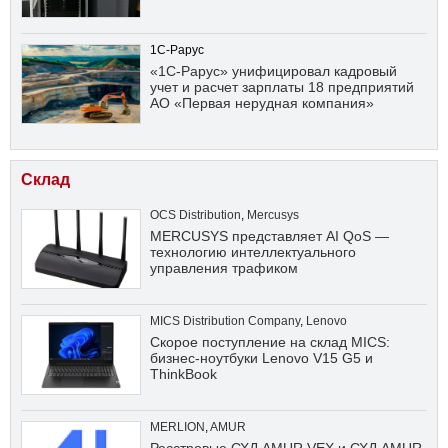
1С-Рарус
«1С-Рарус» унифицировал кадровый
учет и расчет зарплаты 18 предприятий
АО «Первая нерудная компания»
Склад
OCS Distribution
,
Mercusys
MERCUSYS представляет AI QoS —
технологию интеллектуального
управления трафиком
MICS Distribution Company
,
Lenovo
Скорое поступление на склад MICS:
бизнес-ноутбуки Lenovo V15 G5 и
ThinkBook
MERLION
,
AMUR