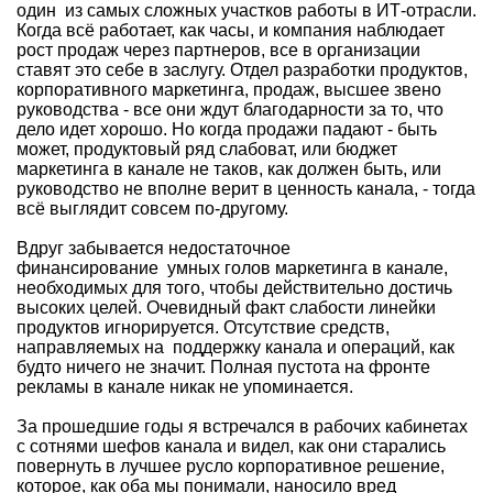
один из самых сложных участков работы в ИТ-отрасли.
Когда всё работает, как часы, и компания наблюдает
рост продаж через партнеров, все в организации
ставят это себе в заслугу. Отдел разработки продуктов,
корпоративного маркетинга, продаж, высшее звено
руководства - все они ждут благодарности за то, что
дело идет хорошо. Но когда продажи падают - быть
может, продуктовый ряд слабоват, или бюджет
маркетинга в канале не таков, как должен быть, или
руководство не вполне верит в ценность канала, - тогда
всё выглядит совсем по-другому.
Вдруг забывается недостаточное
финансирование умных голов маркетинга в канале,
необходимых для того, чтобы действительно достичь
высоких целей. Очевидный факт слабости линейки
продуктов игнорируется. Отсутствие средств,
направляемых на поддержку канала и операций, как
будто ничего не значит. Полная пустота на фронте
рекламы в канале никак не упоминается.
За прошедшие годы я встречался в рабочих кабинетах
с сотнями шефов канала и видел, как они старались
повернуть в лучшее русло корпоративное решение,
которое, как оба мы понимали, наносило вред