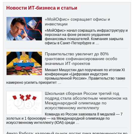
Новости ИТ-бизнеса и статьи
«МойОфис» сокращает офисы и
инвестиции
«МойОфис» начал сокращать инфраструктуру и
персонал на фоне резкого ухудшения
финансовых показателей. Компания закрыла
офисы в Санкт-Петербурге и …
Правительство увеличит до 80%
грантовое софинансирование особо
значимых ИТ-проектов
Михаил Мишустин дал поручения по итогам XI
конференции «Цифровая индустрия
промышленной России». Правительство также
намерено усилить приоритет …
Школьная сборная России третий год
подряд стала абсолютным чемпионом на
Международной олимпиаде по
искусственному интеллекту
Команда из России завоевала 8 медалей — 7
золотых и 1 бронзовую — на Международной олимпиаде по
искусственному интеллекту (IOAI) среди …
Авито Работа: кадровый рынок достиг пика вовлеченности во