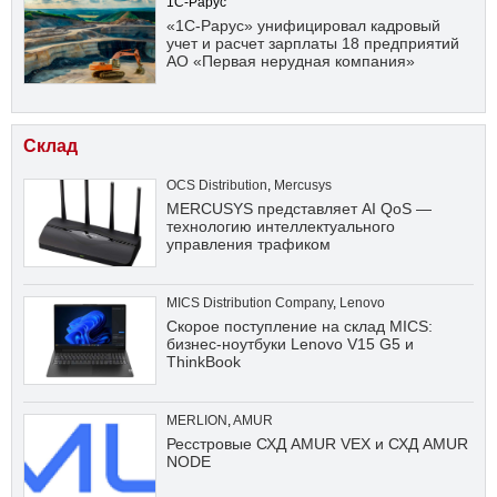
1С-Рарус
«1С-Рарус» унифицировал кадровый
учет и расчет зарплаты 18 предприятий
АО «Первая нерудная компания»
Склад
OCS Distribution
,
Mercusys
MERCUSYS представляет AI QoS —
технологию интеллектуального
управления трафиком
MICS Distribution Company
,
Lenovo
Скорое поступление на склад MICS:
бизнес-ноутбуки Lenovo V15 G5 и
ThinkBook
MERLION
,
AMUR
Ресстровые СХД AMUR VEX и СХД AMUR
NODE