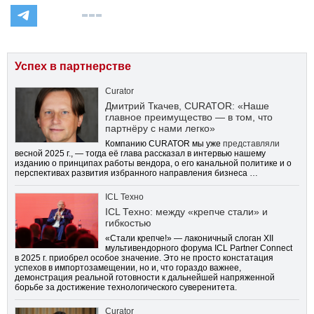
Успех в партнерстве
Curator
Дмитрий Ткачев, CURATOR: «Наше
главное преимущество — в том, что
партнёру с нами легко»
Компанию CURATOR мы уже
представляли
весной 2025 г., — тогда её глава рассказал в интервью нашему
изданию о принципах работы вендора, о его канальной политике и о
перспективах развития избранного направления бизнеса …
ICL Техно
ICL Техно: между «крепче стали» и
гибкостью
«Стали крепче!» — лаконичный слоган XII
мультивендорного форума ICL Partner Connect
в 2025 г. приобрел особое значение. Это не просто констатация
успехов в импортозамещении, но и, что гораздо важнее,
демонстрация реальной готовности к дальнейшей напряженной
борьбе за достижение технологического суверенитета.
Curator