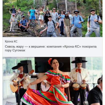
Крона КС
Сквозь жару — к вершине: компания «Крона‑КС» покорила
гору Сугомак