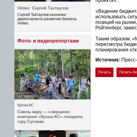
проекта».
Vinteo: Сергей Тахтаулов
«Ведение бюджета
Сергей Тахтаулов назначен
использовать сит
директором по развитию бизнеса
позиций на рынке
Vinteo.
Ройтенберг, заме
Таким образом, «
Фото- и видеорепортажи
пересмотра бюдже
планирования отк
Источник:
Пресс
Печать
Печать б
Крона КС
Сквозь жару — к вершине:
компания «Крона‑КС» покорила
гору Сугомак