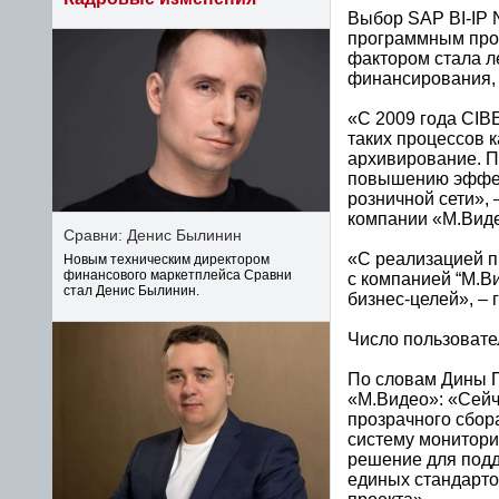
Выбор SAP BI-IP 
программным про
фактором стала л
финансирования, 
«С 2009 года CIB
таких процессов к
архивирование. П
повышению эффект
розничной сети»,
компании «М.Вид
Сравни: Денис Былинин
«С реализацией п
Новым техническим директором
финансового маркетплейса Сравни
с компанией “М.В
стал Денис Былинин.
бизнес-целей», –
Число пользовате
По словам Дины П
«М.Видео»: «Сейч
прозрачного сбор
систему монитори
решение для подд
единых стандарто