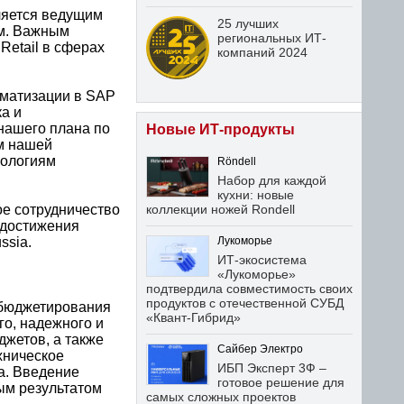
ляется ведущим
25 лучших
м. Важным
региональных ИТ-
Retail в сферах
компаний 2024
оматизации в SAP
а и
нашего плана по
Новые ИТ-продукты
м нашей
нологиям
Röndell
Набор для каждой
кухни: новые
е сотрудничество
коллекции ножей Rondell
 достижения
ssia.
Лукоморье
ИТ-экосистема
«Лукоморье»
подтвердила совместимость своих
продуктов с отечественной СУБД
 бюджетирования
«Квант-Гибрид»
о, надежного и
джетов, а также
Сайбер Электро
хническое
ИБП Эксперт 3Ф –
а. Введение
готовое решение для
ым результатом
самых сложных проектов