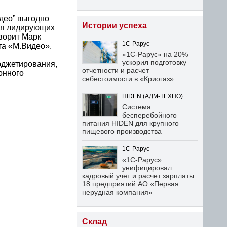
део” выгодно
Истории успеха
ия лидирующих
ворит Марк
1С-Рарус
та «М.Видео».
«1С-Рарус» на 20%
ускорил подготовку
юджетирования,
отчетности и расчет
онного
себестоимости в «Криогаз»
HIDEN (АДМ-ТЕХНО)
Система
бесперебойного
питания HIDEN для крупного
пищевого производства
1С-Рарус
«1С-Рарус»
унифицировал
кадровый учет и расчет зарплаты
18 предприятий АО «Первая
нерудная компания»
Склад