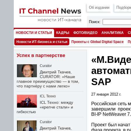
Об издании
Подборк
Поиск:
НОВОСТИ И СТАТЬИ
КАДРЫ
ФОТО/ВИДЕО
АНАЛИТИКА
С
НОМЕРА
Новости ИТ-бизнеса и статьи
Проекты с Global Digital Space
П
Успех в партнерстве
«М.Виде
Curator
автомат
Дмитрий Ткачев,
CURATOR: «Наше
SAP
главное преимущество — в том,
что партнёру с нами легко»
27 января 2012 г.
ICL Техно
ICL Техно: между
Российская сеть 
«крепче стали» и
завершили проек
гибкостью
BI-IP NetWeaver 7.
Curator
Проект был начат
Дмитрий Ткачев,
фаза проекта, в 