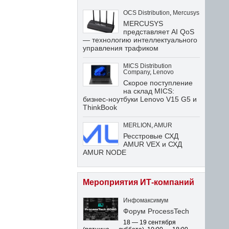
OCS Distribution
,
Mercusys
MERCUSYS
представляет AI QoS
— технологию интеллектуального
управления трафиком
MICS Distribution
Company
,
Lenovo
Скорое поступление
на склад MICS:
бизнес-ноутбуки Lenovo V15 G5 и
ThinkBook
MERLION
,
AMUR
Ресстровые СХД
AMUR VEX и СХД
AMUR NODE
Мероприятия ИТ-компаний
Инфомаксимум
Форум ProcessTech
18 — 19 сентября