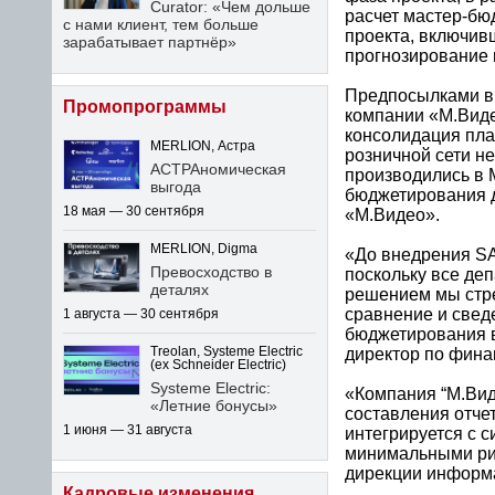
Curator: «Чем дольше
расчет мастер-бю
с нами клиент, тем больше
проекта, включив
зарабатывает партнёр»
прогнозирование 
Предпосылками в
Промопрограммы
компании «М.Виде
консолидация пла
MERLION, Астра
розничной сети н
АСТРАномическая
производились в 
выгода
бюджетирования д
18 мая — 30 сентября
«М.Видео».
MERLION, Digma
«До внедрения SA
Превосходство в
поскольку все де
деталях
решением мы стре
сравнение и свед
1 августа — 30 сентября
бюджетирования в
директор по фина
Treolan, Systeme Electric
(ex Schneider Electric)
Systeme Electric:
«Компания “М.Вид
«Летние бонусы»
составления отчет
1 июня — 31 августа
интегрируется с с
минимальными рис
дирекции информ
Кадровые изменения