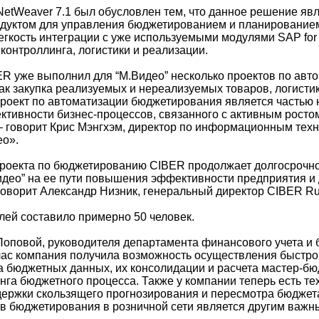
NetWeaver 7.1 был обусловлен тем, что данное решение яв
дуктом для управления бюджетированием и планирование
егкость интеграции с уже используемыми модулями SAP for 
контроллинга, логистики и реализации.
ER уже выполнил для “М.Видео” несколько проектов по авт
ак закупка реализуемых и нереализуемых товаров, логистик
роект по автоматизации бюджетирования является частью 
ивности бизнес-процессов, связанного с активным росто
 – говорит Крис Мэнгхэм, директор по информационным тех
ео».
роекта по бюджетированию CIBER продолжает долгосрочно
идео” на ее пути повышения эффективности предприятия и
 говорит Александр Низник, генеральный директор CIBER Ru
лей составило примерно 50 человек.
оповой, руководителя департамента финансового учета и
ас компания получила возможность осуществления быстрог
а бюджетных данных, их консолидации и расчета мастер-бю
нга бюджетного процесса. Также у компании теперь есть те
ержки скользящего прогнозирования и пересмотра бюджет
в бюджетирования в розничной сети является другим важн