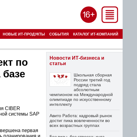
НОВЫЕ ИТ-ПРОДУКТЫ
СОБЫТИЯ
КАТАЛОГ ИТ-КОМПАНИЙ
Новости ИТ-бизнеса и
кт по
статьи
 базе
Школьная сборная
России третий год
подряд стала
абсолютным
чемпионом на Международной
олимпиаде по искусственному
интеллекту
ния CIBER
нной системы SAP
Авито Работа: кадровый рынок
достиг пика вовлеченности во
всех возрастных группах
завершена первая
ть планирования и
Без визы, без стресса: куда