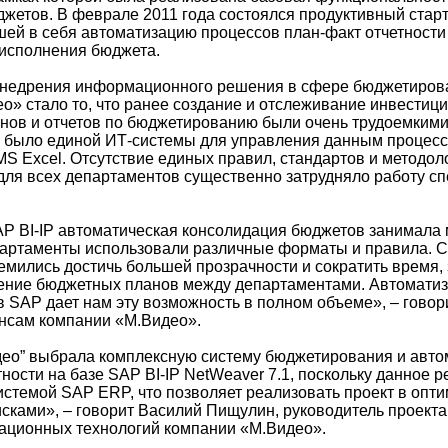
джетов. В феврале 2011 года состоялся продуктивный стар
шей в себя автоматизацию процессов план-факт отчетности
исполнения бюджета.
недрения информационного решения в сфере бюджетиров
о» стало то, что ранее создание и отслеживание инвестиц
нов и отчетов по бюджетированию были очень трудоемкими
е было единой ИТ-системы для управления данным процесс
MS Excel. Отсутствие единых правил, стандартов и методол
ля всех департаментов существенно затрудняло работу с
P BI-IP автоматическая консолидация бюджетов занимала 
партаменты использовали различные форматы и правила. 
мились достичь большей прозрачности и сократить время,
ение бюджетных планов между департаментами. Автомати
 SAP дает нам эту возможность в полном объеме», – говори
нсам компании «М.Видео».
ео” выбрала комплексную систему бюджетирования и авто
ности на базе SAP BI-IP NetWeaver 7.1, поскольку данное 
истемой SAP ERP, что позволяет реализовать проект в опти
ками», – говорит Василий Пищулин, руководитель проекта
ационных технологий компании «М.Видео».