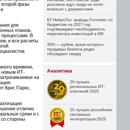
т второй фазы
россияне едут, когда не хотят
возиться с документами
 и
К2 НейроТех: выводы Forrester по
бюджетам на 2027 год
ания для
подтверждают необходимость
ионных планов,
пересмотра инвестиций в ИИ
 процессами. В
ом, и все расчеты
30% — рубеж, выше которого
огий
продавцы бизнеса редко
пециалистов
обсуждают скидку
много времени,
Аналитика
С новым ИТ-
 затрачиваемое на
20 лучших
зация
региональных ИТ-
т Крис Паркс,
компаний 2025
матизации
решение отлично
25 лучших российских
мальные сроки и с
системных
 со стороны
интеграторов 2025