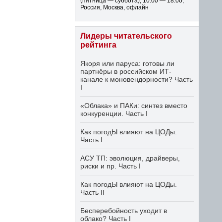
(пятница — суббота)
,
10:00 — 18:00
,
Россия, Москва, офлайн
Лидеры читательского
рейтинга
Якоря или паруса: готовы ли
партнёры в российском ИТ-
канале к моновендорности? Часть
I
«Облака» и ПАКи: синтез вместо
конкуренции. Часть I
Как погодЫ влияют на ЦОДы.
Часть I
АСУ ТП: эволюция, драйверы,
риски и пр. Часть I
Как погодЫ влияют на ЦОДы.
Часть II
Бесперебойность уходит в
облако? Часть I