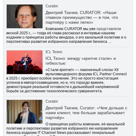
Curator
Дмитрий Ткачев, CURATOR: «Наше
главное преимущество — в том, что
партнёру с нами легко»
Компанию CURATOR мы уже
представляли
весной 2025 г., — тогда её глава рассказал в интервью нашему
изданию о принципах работы вендора, о его канальной политике и о
перспективах развития избранного направления бизнеса …
ICL Техно
ICL Техно: между «крепче стали» и
гибкостью
«Стали крепче!» — лаконичный слоган XII
мультивендорного форума ICL Partner Connect
в 2025 г. приобрел особое значение. Это не просто констатация
успехов в импортозамещении, но и, что гораздо важнее,
демонстрация реальной готовности к дальнейшей напряженной
борьбе за достижение технологического суверенитета.
Curator
Дмитрий Ткачев, Curator: «Чем дольше с
нами клиент, тем больше зарабатывает
партнёр»
О принципах работы компании, её канальной
политике и перспективах развития избранного ею направления
бизнеса изданию IT Channel News рассказывает генеральный