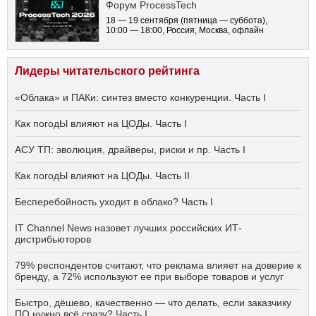
Форум ProcessTech
18 — 19 сентября
(пятница — суббота)
,
10:00 — 18:00
, Россия, Москва, офлайн
Лидеры читательского рейтинга
«Облака» и ПАКи: синтез вместо конкуренции. Часть I
Как погодЫ влияют на ЦОДы. Часть I
АСУ ТП: эволюция, драйверы, риски и пр. Часть I
Как погодЫ влияют на ЦОДы. Часть II
Бесперебойность уходит в облако? Часть I
IT Channel News назовет лучших российских ИТ-
дистрибьюторов
79% респондентов считают, что реклама влияет на доверие к
бренду, а 72% используют ее при выборе товаров и услуг
Быстро, дёшево, качественно — что делать, если заказчику
ПО нужно всё сразу? Часть I