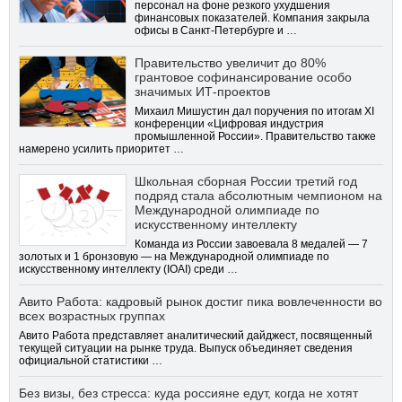
персонал на фоне резкого ухудшения
финансовых показателей. Компания закрыла
офисы в Санкт-Петербурге и …
Правительство увеличит до 80%
грантовое софинансирование особо
значимых ИТ-проектов
Михаил Мишустин дал поручения по итогам XI
конференции «Цифровая индустрия
промышленной России». Правительство также
намерено усилить приоритет …
Школьная сборная России третий год
подряд стала абсолютным чемпионом на
Международной олимпиаде по
искусственному интеллекту
Команда из России завоевала 8 медалей — 7
золотых и 1 бронзовую — на Международной олимпиаде по
искусственному интеллекту (IOAI) среди …
Авито Работа: кадровый рынок достиг пика вовлеченности во
всех возрастных группах
Авито Работа представляет аналитический дайджест, посвященный
текущей ситуации на рынке труда. Выпуск объединяет сведения
официальной статистики …
Без визы, без стресса: куда россияне едут, когда не хотят