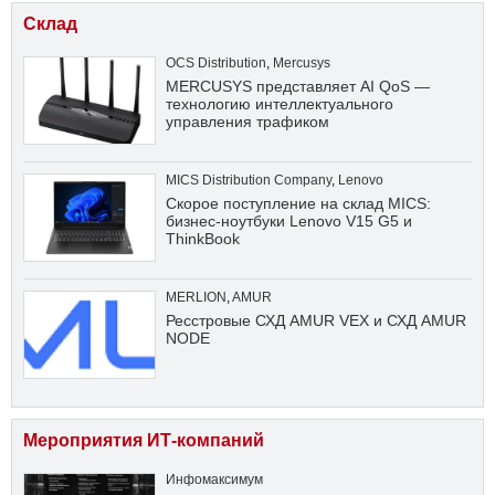
Склад
OCS Distribution
,
Mercusys
MERCUSYS представляет AI QoS —
технологию интеллектуального
управления трафиком
MICS Distribution Company
,
Lenovo
Скорое поступление на склад MICS:
бизнес-ноутбуки Lenovo V15 G5 и
ThinkBook
MERLION
,
AMUR
Ресстровые СХД AMUR VEX и СХД AMUR
NODE
Мероприятия ИТ-компаний
Инфомаксимум