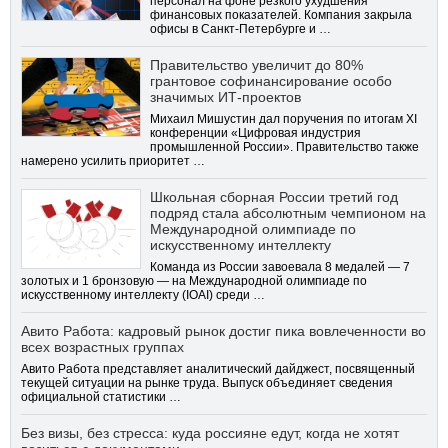
персонал на фоне резкого ухудшения
финансовых показателей. Компания закрыла
офисы в Санкт-Петербурге и …
Правительство увеличит до 80%
грантовое софинансирование особо
значимых ИТ-проектов
Михаил Мишустин дал поручения по итогам XI
конференции «Цифровая индустрия
промышленной России». Правительство также
намерено усилить приоритет …
Школьная сборная России третий год
подряд стала абсолютным чемпионом на
Международной олимпиаде по
искусственному интеллекту
Команда из России завоевала 8 медалей — 7
золотых и 1 бронзовую — на Международной олимпиаде по
искусственному интеллекту (IOAI) среди …
Авито Работа: кадровый рынок достиг пика вовлеченности во
всех возрастных группах
Авито Работа представляет аналитический дайджест, посвященный
текущей ситуации на рынке труда. Выпуск объединяет сведения
официальной статистики …
Без визы, без стресса: куда россияне едут, когда не хотят