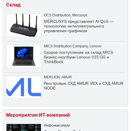
Склад
OCS Distribution
,
Mercusys
MERCUSYS представляет AI QoS —
технологию интеллектуального
управления трафиком
MICS Distribution Company
,
Lenovo
Скорое поступление на склад MICS:
бизнес-ноутбуки Lenovo V15 G5 и
ThinkBook
MERLION
,
AMUR
Ресстровые СХД AMUR VEX и СХД AMUR
NODE
Мероприятия ИТ-компаний
Инфомаксимум