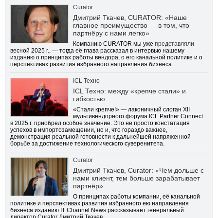
Curator
Дмитрий Ткачев, CURATOR: «Наше
главное преимущество — в том, что
партнёру с нами легко»
Компанию CURATOR мы уже
представляли
весной 2025 г., — тогда её глава рассказал в интервью нашему
изданию о принципах работы вендора, о его канальной политике и о
перспективах развития избранного направления бизнеса …
ICL Техно
ICL Техно: между «крепче стали» и
гибкостью
«Стали крепче!» — лаконичный слоган XII
мультивендорного форума ICL Partner Connect
в 2025 г. приобрел особое значение. Это не просто констатация
успехов в импортозамещении, но и, что гораздо важнее,
демонстрация реальной готовности к дальнейшей напряженной
борьбе за достижение технологического суверенитета.
Curator
Дмитрий Ткачев, Curator: «Чем дольше с
нами клиент, тем больше зарабатывает
партнёр»
О принципах работы компании, её канальной
политике и перспективах развития избранного ею направления
бизнеса изданию IT Channel News рассказывает генеральный
директор Curator Дмитрий Ткачев.