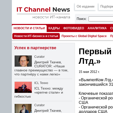
Об издании
Подборк
Поиск:
НОВОСТИ И СТАТЬИ
КАДРЫ
ФОТО/ВИДЕО
АНАЛИТИКА
С
НОМЕРА
Новости ИТ-бизнеса и статьи
Проекты с Global Digital Space
П
Успех в партнерстве
Первый 
Curator
Лтд.»
Дмитрий Ткачев,
CURATOR: «Наше
главное преимущество — в том,
15 мая 2012 г.
что партнёру с нами легко»
«ВымпелКом Лтд.»
ICL Техно
закончившийся 31
ICL Техно: между
«крепче стали» и
Ключевые показат
гибкостью
- Органической ро
США
Curator
- Органической ро
Дмитрий Ткачев,
долларов США