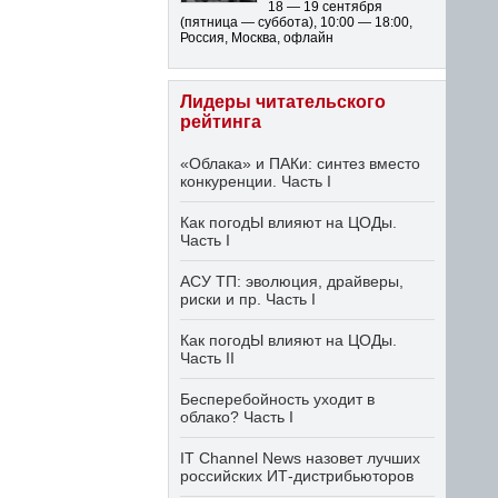
18 — 19 сентября
(пятница — суббота)
,
10:00 — 18:00
,
Россия, Москва, офлайн
Лидеры читательского
рейтинга
«Облака» и ПАКи: синтез вместо
конкуренции. Часть I
Как погодЫ влияют на ЦОДы.
Часть I
АСУ ТП: эволюция, драйверы,
риски и пр. Часть I
Как погодЫ влияют на ЦОДы.
Часть II
Бесперебойность уходит в
облако? Часть I
IT Channel News назовет лучших
российских ИТ-дистрибьюторов