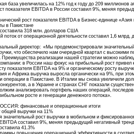
кая база увеличилась на 12% год к году до 209 миллионов 
ост показателя EBITDA в России составил 9%, меняя преды
анический рост показателя EBITDA в Бизнес-единице «Азия
ты в Пакистане
 составила 318 млн. долларов США
й поток от операционной деятельности составил 1,6 млрд.
ральный директор: «Мы продемонстрировали значительный
ручки, что обеспечило нам очередной квартал с высокими 
. Преимущества реализации нашей стратегии можно наблюд
компании: в России наш фокус на прибыльный рост привел 
сту показателя EBITDA на 9% и органическому росту выручк
зия и Африка выручка выросла органически на 9%, при это
и операции в Пакистане. В Италии мы снова увеличили дол
онкурентов, а в Украине и странах СНГ показали существе
олжим анализировать портфель наших операций, последов
рибыльном росте и генерации денежного потока».
РОССИЯ: финансовые и операционные итоги
т общей выручки на 11%
 значительный рост выручки в мобильном и фиксированн
я EBITDA составил 9%, меняя предыдущий негативный трен
оставила 41.3%
граммы повышения операционной эффективности в соответ