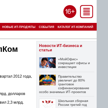
НОВЫЕ ИТ-ПРОДУКТЫ
СОБЫТИЯ
КАТАЛОГ ИТ-КОМПАНИЙ
Новости ИТ-бизнеса и
лКом
статьи
«МойОфис»
сокращает офисы и
инвестиции
вартал 2012 года,
Правительство
увеличит до 80%
грантовое
софинансирование
особо значимых ИТ-проектов
млрд. долларов
Школьная сборная
вил 2,3 млрд.
России третий год