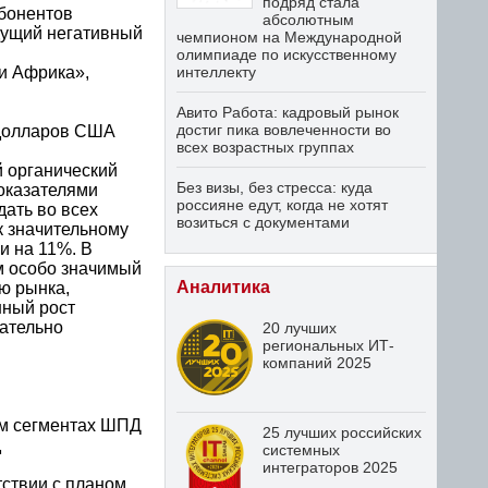
подряд стала
абонентов
абсолютным
дущий негативный
чемпионом на Международной
олимпиаде по искусственному
 и Африка»,
интеллекту
Авито Работа: кадровый рынок
достиг пика вовлеченности во
 долларов США
всех возрастных группах
 органический
Без визы, без стресса: куда
показателями
россияне едут, когда не хотят
ать во всех
возиться с документами
к значительному
и на 11%. В
м особо значимый
Аналитика
ю рынка,
нный рост
ательно
20 лучших
региональных ИТ-
компаний 2025
ом сегментах ШПД
25 лучших российских
д
системных
интеграторов 2025
ствии с планом.