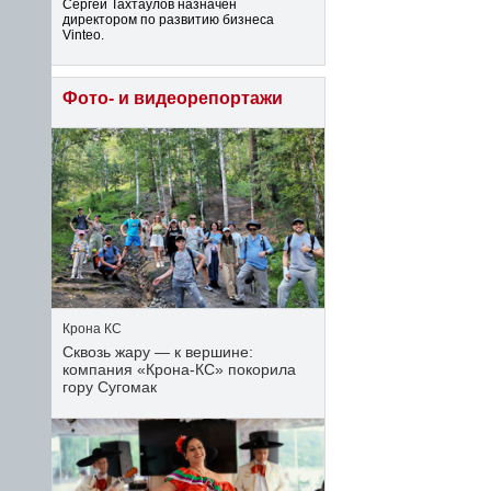
Сергей Тахтаулов назначен
директором по развитию бизнеса
Vinteo.
Фото- и видеорепортажи
Крона КС
Сквозь жару — к вершине:
компания «Крона‑КС» покорила
гору Сугомак