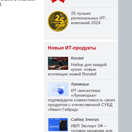
.
25 лучших
региональных ИТ-
компаний 2024
Новые ИТ-продукты
Röndell
Набор для каждой
кухни: новые
коллекции ножей Rondell
Лукоморье
ИТ-экосистема
«Лукоморье»
подтвердила совместимость своих
продуктов с отечественной СУБД
«Квант-Гибрид»
Сайбер Электро
ИБП Эксперт 3Ф –
готовое решение для