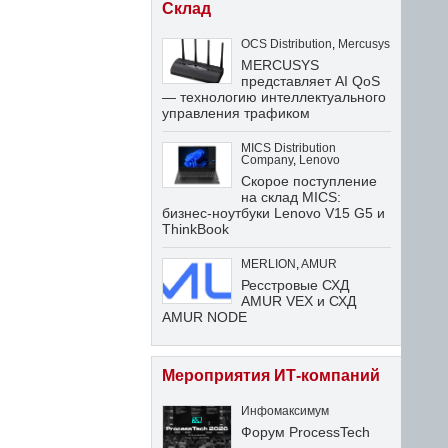
Склад
OCS Distribution
,
Mercusys
MERCUSYS
представляет AI QoS
— технологию интеллектуального
управления трафиком
MICS Distribution
Company
,
Lenovo
Скорое поступление
на склад MICS:
бизнес-ноутбуки Lenovo V15 G5 и
ThinkBook
MERLION
,
AMUR
Ресстровые СХД
AMUR VEX и СХД
AMUR NODE
Мероприятия ИТ-компаний
Инфомаксимум
Форум ProcessTech