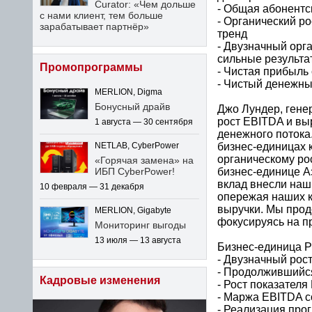
Curator: «Чем дольше
- Общая абонентс
с нами клиент, тем больше
- Органический р
зарабатывает партнёр»
тренд
- Двузначный орг
сильные результа
Промопрограммы
- Чистая прибыль
- Чистый денежны
MERLION, Digma
Бонусный драйв
Джо Лундер, гене
рост EBITDA и вы
1 августа — 30 сентября
денежного потока
бизнес-единицах 
NETLAB, CyberPower
органическому ро
«Горячая замена» на
бизнес-единице А
ИБП CyberPower!
вклад внесли наш
10 февраля — 31 декабря
опережая наших к
выручки. Мы прод
MERLION, Gigabyte
фокусируясь на п
Мониторинг выгоды
13 июля — 13 августа
Бизнес-единица 
- Двузначный рос
- Продолжившийся
Кадровые изменения
- Рост показател
- Маржа EBITDA с
- Реализация про