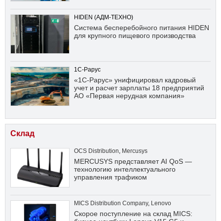
HIDEN (АДМ-ТЕХНО)
Система бесперебойного питания HIDEN
для крупного пищевого производства
1С-Рарус
«1С-Рарус» унифицировал кадровый
учет и расчет зарплаты 18 предприятий
АО «Первая нерудная компания»
Склад
OCS Distribution
,
Mercusys
MERCUSYS представляет AI QoS —
технологию интеллектуального
управления трафиком
MICS Distribution Company
,
Lenovo
Скорое поступление на склад MICS: