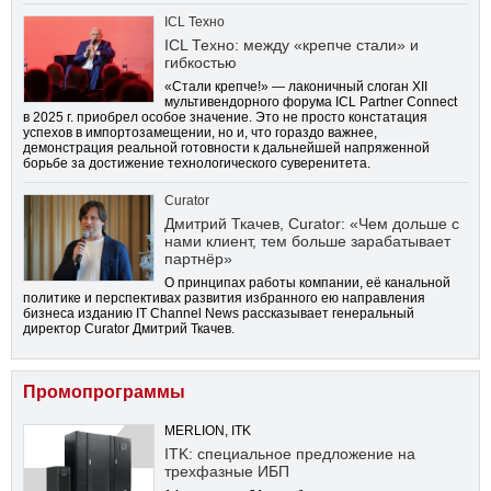
ICL Техно
ICL Техно: между «крепче стали» и
гибкостью
«Стали крепче!» — лаконичный слоган XII
мультивендорного форума ICL Partner Connect
в 2025 г. приобрел особое значение. Это не просто констатация
успехов в импортозамещении, но и, что гораздо важнее,
демонстрация реальной готовности к дальнейшей напряженной
борьбе за достижение технологического суверенитета.
Curator
Дмитрий Ткачев, Curator: «Чем дольше с
нами клиент, тем больше зарабатывает
партнёр»
О принципах работы компании, её канальной
политике и перспективах развития избранного ею направления
бизнеса изданию IT Channel News рассказывает генеральный
директор Curator Дмитрий Ткачев.
Промопрограммы
MERLION, ITK
ITK: специальное предложение на
трехфазные ИБП