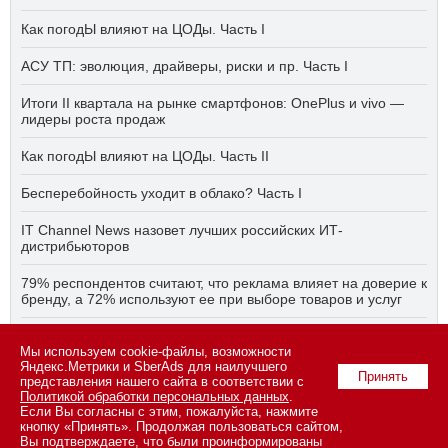
Как погодЫ влияют на ЦОДы. Часть I
АСУ ТП: эволюция, драйверы, риски и пр. Часть I
Итоги II квартала на рынке смартфонов: OnePlus и vivo —
лидеры роста продаж
Как погодЫ влияют на ЦОДы. Часть II
Бесперебойность уходит в облако? Часть I
IT Channel News назовет лучших российских ИТ-
дистрибьюторов
79% респондентов считают, что реклама влияет на доверие к
бренду, а 72% используют ее при выборе товаров и услуг
Быстро, дёшево, качественно — что делать, если заказчику
Мы используем cookie-файлы, возможности
ПО нужно всё сразу? Часть I
Яндекс.Метрики и SberAds для наилучшего
Принять
представления нашего сайта в соответствии с
Политикой обработки персональных данных
.
Если Вы согласны с этим, пожалуйста, нажмите
© 2026 ООО «СК ПРЕСС».
Политика конфиденциальности
кнопку «Принять». Продолжая пользоваться сайтом,
персональных данных
,
информация об авторских правах и порядке
Вы подтверждаете, что были проинформированы
использования материалов сайта