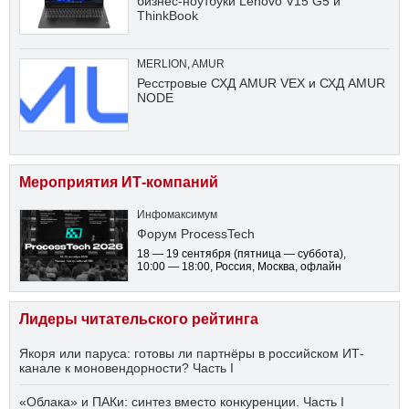
бизнес-ноутбуки Lenovo V15 G5 и
ThinkBook
MERLION
,
AMUR
Ресстровые СХД AMUR VEX и СХД AMUR
NODE
Мероприятия ИТ-компаний
Инфомаксимум
Форум ProcessTech
18 — 19 сентября
(пятница — суббота)
,
10:00 — 18:00
, Россия, Москва, офлайн
Лидеры читательского рейтинга
Якоря или паруса: готовы ли партнёры в российском ИТ-
канале к моновендорности? Часть I
«Облака» и ПАКи: синтез вместо конкуренции. Часть I