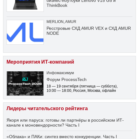
бизнес-ноутбуки Lenovo V15 G5 и
ThinkBook
MERLION
,
AMUR
Ресстровые СХД AMUR VEX и СХД AMUR
NODE
Мероприятия ИТ-компаний
Инфомаксимум
Форум ProcessTech
18 — 19 сентября
(пятница — суббота)
,
10:00 — 18:00
, Россия, Москва, офлайн
Лидеры читательского рейтинга
Якоря или паруса: готовы ли партнёры в российском ИТ-
канале к моновендорности? Часть I
«Облака» и ПАКи: синтез вместо конкуренции. Часть I