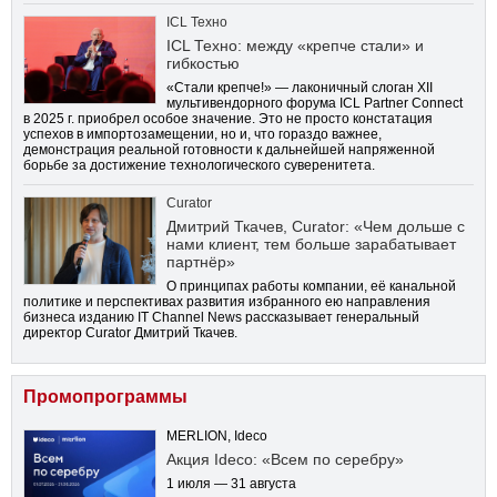
ICL Техно
ICL Техно: между «крепче стали» и
гибкостью
«Стали крепче!» — лаконичный слоган XII
мультивендорного форума ICL Partner Connect
в 2025 г. приобрел особое значение. Это не просто констатация
успехов в импортозамещении, но и, что гораздо важнее,
демонстрация реальной готовности к дальнейшей напряженной
борьбе за достижение технологического суверенитета.
Curator
Дмитрий Ткачев, Curator: «Чем дольше с
нами клиент, тем больше зарабатывает
партнёр»
О принципах работы компании, её канальной
политике и перспективах развития избранного ею направления
бизнеса изданию IT Channel News рассказывает генеральный
директор Curator Дмитрий Ткачев.
Промопрограммы
MERLION, Ideco
Акция Ideco: «Всем по серебру»
1 июля — 31 августа