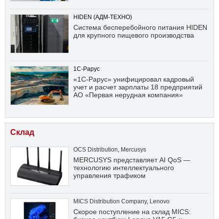
HIDEN (АДМ-ТЕХНО)
Система бесперебойного питания HIDEN
для крупного пищевого производства
1С-Рарус
«1С-Рарус» унифицировал кадровый
учет и расчет зарплаты 18 предприятий
АО «Первая нерудная компания»
Склад
OCS Distribution
,
Mercusys
MERCUSYS представляет AI QoS —
технологию интеллектуального
управления трафиком
MICS Distribution Company
,
Lenovo
Скорое поступление на склад MICS: