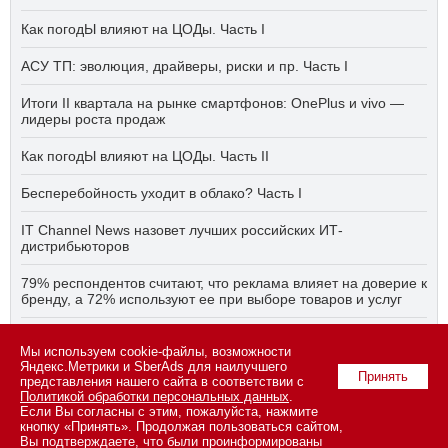
Как погодЫ влияют на ЦОДы. Часть I
АСУ ТП: эволюция, драйверы, риски и пр. Часть I
Итоги II квартала на рынке смартфонов: OnePlus и vivo —
лидеры роста продаж
Как погодЫ влияют на ЦОДы. Часть II
Бесперебойность уходит в облако? Часть I
IT Channel News назовет лучших российских ИТ-
дистрибьюторов
79% респондентов считают, что реклама влияет на доверие к
бренду, а 72% используют ее при выборе товаров и услуг
Быстро, дёшево, качественно — что делать, если заказчику
Мы используем cookie-файлы, возможности
ПО нужно всё сразу? Часть I
Яндекс.Метрики и SberAds для наилучшего
Принять
представления нашего сайта в соответствии с
Политикой обработки персональных данных
.
Если Вы согласны с этим, пожалуйста, нажмите
© 2026 ООО «СК ПРЕСС».
Политика конфиденциальности
кнопку «Принять». Продолжая пользоваться сайтом,
персональных данных
,
информация об авторских правах и порядке
Вы подтверждаете, что были проинформированы
использования материалов сайта