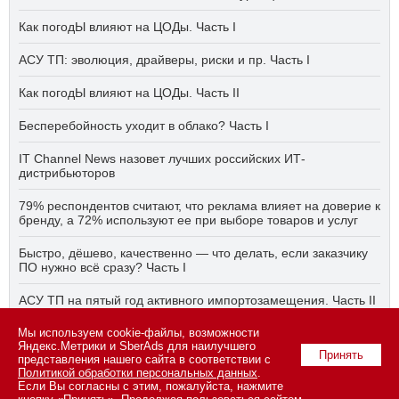
Как погодЫ влияют на ЦОДы. Часть I
АСУ ТП: эволюция, драйверы, риски и пр. Часть I
Как погодЫ влияют на ЦОДы. Часть II
Бесперебойность уходит в облако? Часть I
IT Channel News назовет лучших российских ИТ-
дистрибьюторов
79% респондентов считают, что реклама влияет на доверие к
бренду, а 72% используют ее при выборе товаров и услуг
Быстро, дёшево, качественно — что делать, если заказчику
ПО нужно всё сразу? Часть I
АСУ ТП на пятый год активного импортозамещения. Часть II
Мы используем cookie-файлы, возможности
Бесперебойность уходит в облако? Часть II
Яндекс.Метрики и SberAds для наилучшего
Принять
представления нашего сайта в соответствии с
Политикой обработки персональных данных
.
Если Вы согласны с этим, пожалуйста, нажмите
© 2026 ООО «СК ПРЕСС».
Политика конфиденциальности