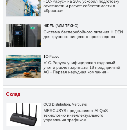
«1С-Рарус» на 20% ускорил подготовку
отчетности и расчет себестоимости в
«Криогаз»
HIDEN (АДМ-ТЕХНО)
Система бесперебойного питания HIDEN
для крупного пищевого производства
1С-Рарус
«1С-Рарус» унифицировал кадровый
учет и расчет зарплаты 18 предприятий
АО «Первая нерудная компания»
Склад
OCS Distribution
,
Mercusys
MERCUSYS представляет AI QoS —
технологию интеллектуального
управления трафиком