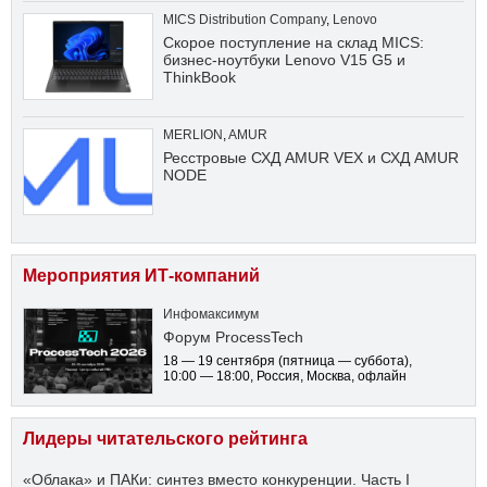
MICS Distribution Company
,
Lenovo
Скорое поступление на склад MICS:
бизнес-ноутбуки Lenovo V15 G5 и
ThinkBook
MERLION
,
AMUR
Ресстровые СХД AMUR VEX и СХД AMUR
NODE
Мероприятия ИТ-компаний
Инфомаксимум
Форум ProcessTech
18 — 19 сентября
(пятница — суббота)
,
10:00 — 18:00
, Россия, Москва, офлайн
Лидеры читательского рейтинга
«Облака» и ПАКи: синтез вместо конкуренции. Часть I