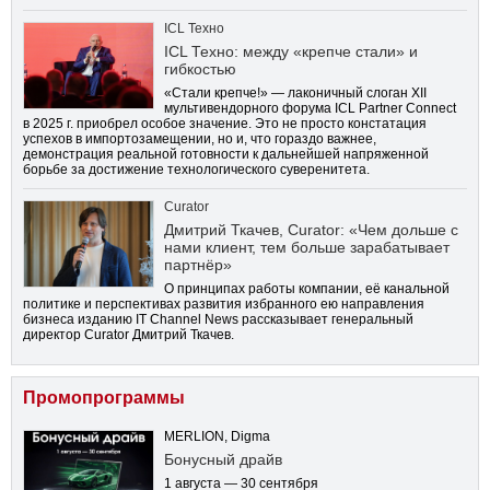
ICL Техно
ICL Техно: между «крепче стали» и
гибкостью
«Стали крепче!» — лаконичный слоган XII
мультивендорного форума ICL Partner Connect
в 2025 г. приобрел особое значение. Это не просто констатация
успехов в импортозамещении, но и, что гораздо важнее,
демонстрация реальной готовности к дальнейшей напряженной
борьбе за достижение технологического суверенитета.
Curator
Дмитрий Ткачев, Curator: «Чем дольше с
нами клиент, тем больше зарабатывает
партнёр»
О принципах работы компании, её канальной
политике и перспективах развития избранного ею направления
бизнеса изданию IT Channel News рассказывает генеральный
директор Curator Дмитрий Ткачев.
Промопрограммы
MERLION, Digma
Бонусный драйв
1 августа — 30 сентября