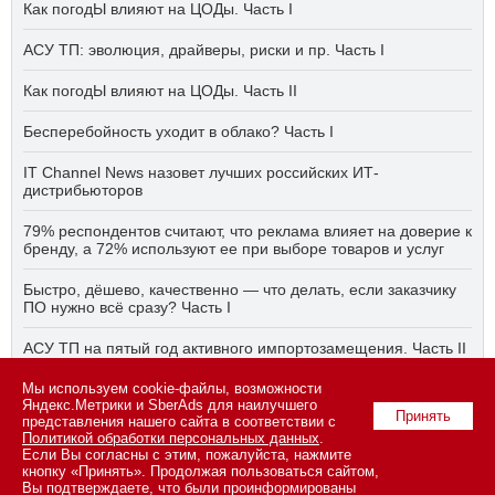
Как погодЫ влияют на ЦОДы. Часть I
АСУ ТП: эволюция, драйверы, риски и пр. Часть I
Как погодЫ влияют на ЦОДы. Часть II
Бесперебойность уходит в облако? Часть I
IT Channel News назовет лучших российских ИТ-
дистрибьюторов
79% респондентов считают, что реклама влияет на доверие к
бренду, а 72% используют ее при выборе товаров и услуг
Быстро, дёшево, качественно — что делать, если заказчику
ПО нужно всё сразу? Часть I
АСУ ТП на пятый год активного импортозамещения. Часть II
Бесперебойность уходит в облако? Часть II
Мы используем cookie-файлы, возможности
Яндекс.Метрики и SberAds для наилучшего
Принять
представления нашего сайта в соответствии с
Политикой обработки персональных данных
.
Если Вы согласны с этим, пожалуйста, нажмите
© 2026 ООО «СК ПРЕСС».
Политика конфиденциальности
кнопку «Принять». Продолжая пользоваться сайтом,
персональных данных
,
информация об авторских правах и порядке
Вы подтверждаете, что были проинформированы
использования материалов сайта