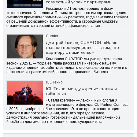
совместный успех с партнерами
Российский ИТ-рынок перешел в фазу
технологической зрелости. Период экстренного импортозамещения
сменился временем прагматичных расчетов, когда заказчики требуют
от решений доказанной эффективности, а свободные бюджеты
ограничиваются высокой ставкой рефинансирования …
Curator
Дмитрий Ткачев, CURATOR: «Наше
главное преимущество — в том, что
партнёру с нами легко»
Компанию CURATOR мы уже
представляли
весной 2025 г., — тогда её глава рассказал в интервью нашему
изданию о принципах работы вендора, о его канальной политике и о
перспективах развития избранного направления бизнеса …
ICL Техно
ICL Техно: между «крепче стали» и
гибкостью
«Стали крепче!» — лаконичный слоган XII
мультивендорного форума ICL Partner Connect
в 2025 г. приобрел особое значение. Это не просто констатация
успехов в импортозамещении, но и, что гораздо важнее,
демонстрация реальной готовности к дальнейшей напряженной
борьбе за достижение технологического суверенитета.