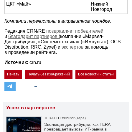
ЦКТ «Май»
Нижний
Новгород
Компании перечислены в алфавитном порядке.
Редакция CRN/RE
поздравляет победителей
и
благодарит партнеров
(компании «Марвел-
Дистрибуция», «Системотехника» («Импульс»), OCS
Distribution, RRC, Zyxel) и
экспертов
за помощь
в проведении рейтинга.
Источник:
crn.ru
Печать
Печать без изображений
Все новости и статьи
Успех в партнерстве
TERA IT Distributor (Тера)
Эволюция дистрибуции: как TERA
превращает вызовы ИТ-рынка в