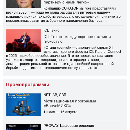
партнёру с нами легко»
Компанию CURATOR мы уже
представляли
весной 2025 г., — тогда её глава рассказал в интервью нашему
изданию о принципах работы вендора, о его канальной политике и о
перспективах развития избранного направления бизнеса …
ICL Техно
ICL Техно: между «крепче стали» и
гибкостью
«Стали крепче!» — лаконичный слоган XII
мультивендорного форума ICL Partner Connect
в 2025 г. приобрел особое значение. Это не просто констатация
успехов в импортозамещении, но и, что гораздо важнее,
демонстрация реальной готовности к дальнейшей напряженной
борьбе за достижение технологического суверенитета.
Промопрограммы
NETLAB, CBR
Мотивационная программа
«БонусМИКС»
1 июля — 15 августа
PROWAY, Цифровые решения