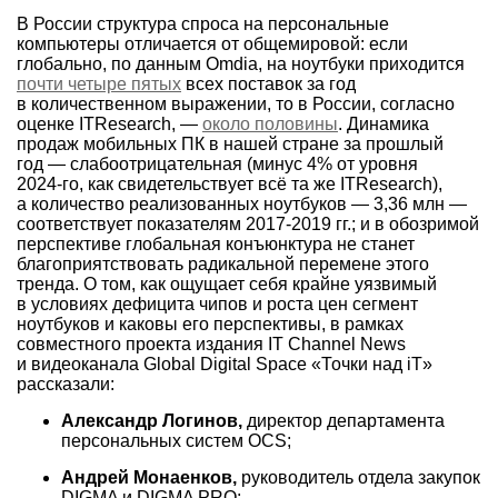
В России структура спроса на персональные
компьютеры отличается от общемировой: если
глобально, по данным Omdia, на ноутбуки приходится
почти четыре пятых
всех поставок за год
в количественном выражении, то в России, согласно
оценке ITResearch, —
около половины
. Динамика
продаж мобильных ПК в нашей стране за прошлый
год — слабоотрицательная (минус 4% от уровня
2024-го,
как свидетельствует всё та же ITResearch),
а количество реализованных ноутбуков — 3,36 млн —
соответствует показателям
2017-2019 гг.;
и в обозримой
перспективе глобальная конъюнктура не станет
благоприятствовать радикальной перемене этого
тренда. О том, как ощущает себя крайне уязвимый
в условиях дефицита чипов и роста цен сегмент
ноутбуков и каковы его перспективы, в рамках
совместного проекта издания IT Channel News
и видеоканала Global Digital Space «Точки над iT»
рассказали:
Александр Логинов,
директор департамента
персональных систем OCS;
Андрей Монаенков,
руководитель отдела закупок
DIGMA и DIGMA PRO;