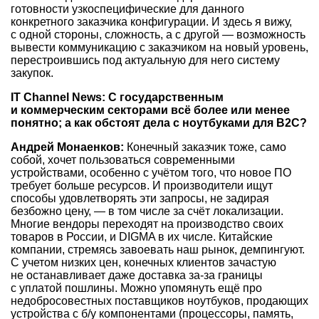
готовности узкоспецифические для данного
конкретного заказчика конфигурации. И здесь я вижу,
с одной стороны, сложность, а с другой — возможность
вывести коммуникацию с заказчиком на новый уровень,
перестроившись под актуальную для него систему
закупок.
IT Channel News: С государственным
и коммерческим секторами всё более или менее
понятно; а как обстоят дела с ноутбуками для B2C?
Андрей Монаенков:
Конечный заказчик тоже, само
собой, хочет пользоваться современными
устройствами, особенно с учётом того, что новое ПО
требует больше ресурсов. И производители ищут
способы удовлетворять эти запросы, не задирая
безбожно цену, — в том числе за счёт локализации.
Многие вендоры переходят на производство своих
товаров в России, и DIGMA в их числе. Китайские
компании, стремясь завоевать наш рынок, демпингуют.
С учетом низких цен, конечных клиентов зачастую
не останавливает даже доставка за-за границы
с уплатой пошлины. Можно упомянуть ещё про
недобросовестных поставщиков ноутбуков, продающих
устройства с б/у компонентами (процессоры, память,