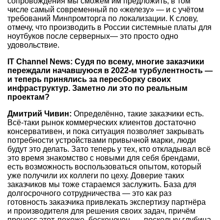
сопровождения мы сможем им предложить, в том
числе самый современный по «железу» — и с учётом
требований Минпромторга по локализации. К слову,
отмечу, что производить в России системные платы для
ноутбуков после серверных— это просто одно
удовольствие.
IT Channel News: Судя по всему, многие заказчики
переждали начавшуюся в
2022-м
турбулентность —
и теперь принялись за пересборку своих
инфраструктур. Заметно ли это по реальным
проектам?
Дмитрий Чивин:
Определённо, такие заказчики есть.
Всё-таки рынок коммерческих клиентов достаточно
консервативен, и пока ситуация позволяет закрывать
потребности устройствами привычной марки, люди
будут это делать. Зато теперь у тех, кто откладывал всё
это время знакомство с новыми для себя брендами,
есть возможность воспользоваться опытом, который
уже получили их коллеги по цеху. Доверие таких
заказчиков мы тоже стараемся заслужить. База для
долгосрочного сотрудничества — это как раз
готовность заказчика привлекать экспертизу партнёра
и производителя для решения своих задач, причём
процесс этот, похоже, бесконечен, — поскольку глубина