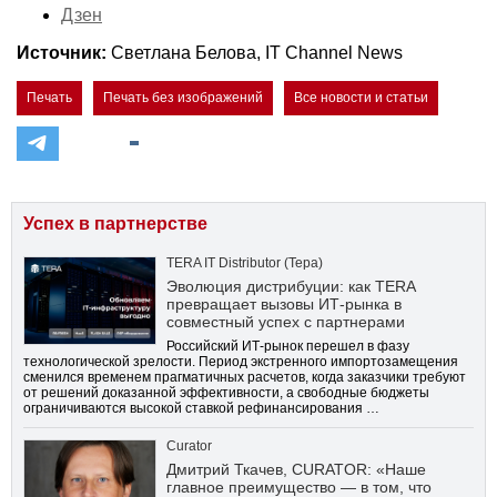
Дзен
Источник:
Светлана Белова, IT Channel News
Печать
Печать без изображений
Все новости и статьи
Успех в партнерстве
TERA IT Distributor (Тера)
Эволюция дистрибуции: как TERA
превращает вызовы ИТ-рынка в
совместный успех с партнерами
Российский ИТ-рынок перешел в фазу
технологической зрелости. Период экстренного импортозамещения
сменился временем прагматичных расчетов, когда заказчики требуют
от решений доказанной эффективности, а свободные бюджеты
ограничиваются высокой ставкой рефинансирования …
Curator
Дмитрий Ткачев, CURATOR: «Наше
главное преимущество — в том, что