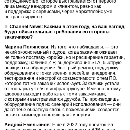
сотрудничество, которое выстраивается от первого
лица между вендором и клиентом, равно как
и поддержка с сервисами, через маркетплейс уже
не транслируются.
IT Channel News: Какими в этом году, на ваш взгляд,
будут обязательные требования со стороны
заказчиков?
Марина Полянская:
Из того, что наблюдаю я, — это
некий экосистемный подход, когда заказчик ожидает
не только поставку коробки, но и расширение гарантии,
поддержку, наличие ZIP, выдерживание SLA, быструю
реакцию на обращение, быстрый ремонт, поддержку
оборудования с точки зрения пресейла, внедрения,
тестирования и настройки совместимости с тем ПО,
которое тот же заказчик использует. Заказчики устали
от зоопарка у себя в инфраструктуре. Именно потому
здорово выходит работать с теми заказчиками,
с которыми выстраивается дружба. Ты производишь
оборудование под их сценарий использования — они
дают тебе обратную связь с пожеланиями; создаётся
некая взаимовдохновляющая синергия.
Андрей Емельянов:
Ещё в 2022 году произошёл
разрыв: локальные вендоры именно на B2B-рынке