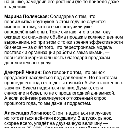
на рынке, замедлив его рост или где-то приведя даже
к падению.
Марина Полянская:
Солидарна с тем, что
переизбытка ноутбуков в этом году не случится —
именно потому, что все мы получили уже
определённый опыт. Тоже считаю, что в этом году
ожидается снижение объёма продаж в количественном
выражении, но при этом с точки зрения эффективности
бизнеса — за счёт того, что перестроилась модель
поставок и организации работы с заказчиками, —
повысится маржинальность благодаря продажам
дополнительных услуг.
Дмитрий Чивин:
Всё говорит о том, что рынок
продолжит находиться под давлением. Но по итогам
прошедшего года есть достаточный объём отложенных
закупок. Будем надеяться на них. Думаю, если
снижение и будет, то не с прошлогодней динамикой.
А если всё-таки реализуется отложенный спрос
прошлого года, то мы даже и подрастём.
Александр Логинов:
Стоит надеяться на лучшее,
но готовиться всё-таки к худшему. В штуках рынок,
скорее всего, упадёт на двузначную величину —