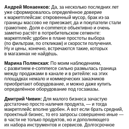
Андрей Монаенков:
Да, за несколько последних лет
уже сформировалось определённое доверие
к маркетплейсам: откровенный мусор, брак из-за
границы массово не приезжает, да и покупатели стали
грамотнее. Доля e-commerce объективно и очень
заметно растёт в потребительском сегменте:
маркетплейс удобен в плане простоты выбора
(по фильтрам, по откликам) и скорости получения.
Ну и цены, конечно, встречаются такие, которых
в магазинах не найдёшь.
Марина Полянская:
По моим наблюдениям,
с развитием e-commerce сильно размылась граница
между продажами в канале и в ритейле: на этих
площадках немало и коммерческих заказчиков
приобретают оборудование, и можно даже купить
определённое оборудование под госзаказы.
Дмитрий Чивин:
Для малого бизнеса зачастую
достаточно просто наличия продукта, — и тогда
макретплейс вполне удобен. А вот если брать средний,
проектный бизнес, то его запросы совершенно иные —
в части не только продуктов, но и дополняющего
их набора инструментов и сервисов. Долгосрочное