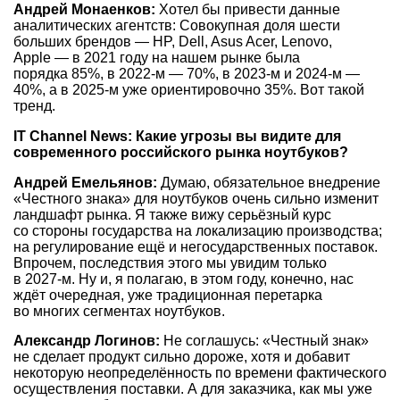
Андрей Монаенков:
Хотел бы привести данные
аналитических агентств: Совокупная доля шести
больших брендов — HP, Dell, Asus Acer, Lenovo,
Apple — в 2021 году на нашем рынке была
порядка 85%, в
2022-м —
70%, в
2023-м
и
2024-м —
40%, а в
2025-м
уже ориентировочно 35%. Вот такой
тренд.
IT Channel News: Какие угрозы вы видите для
современного российского рынка ноутбуков?
Андрей Емельянов:
Думаю, обязательное внедрение
«Честного знака» для ноутбуков очень сильно изменит
ландшафт рынка. Я также вижу серьёзный курс
со стороны государства на локализацию производства;
на регулирование ещё и негосударственных поставок.
Впрочем, последствия этого мы увидим только
в
2027-м.
Ну и, я полагаю, в этом году, конечно, нас
ждёт очередная, уже традиционная перетарка
во многих сегментах ноутбуков.
Александр Логинов:
Не соглашусь: «Честный знак»
не сделает продукт сильно дороже, хотя и добавит
некоторую неопределённость по времени фактического
осуществления поставки. А для заказчика, как мы уже