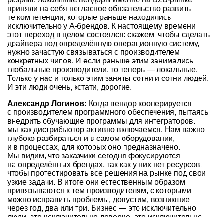
приняли на себя негласное обязательство развить
те компетенции, которые раньше находились
исключительно у А-брендов. К настоящему времени
этот переход в целом состоялся: скажем, чтобы сделать
драйвера под определённую операционную систему,
нужно зачастую связываться с производителем
конкретных чипов. И если раньше этим занимались
глобальные производители, то теперь — локальные.
Только у нас и только этим заняты сотни и сотни людей.
И эти люди очень, кстати, дорогие.
Александр Логинов:
Когда вендор кооперируется
с производителем программного обеспечения, пытаясь
внедрить обучающие программы для интеграторов,
мы как дистрибьютор активно включаемся. Нам важно
глубоко разбираться и в самом оборудовании,
и в процессах, для которых оно предназначено.
Мы видим, что заказчики сегодня фокусируются
на определённых брендах, так как у них нет ресурсов,
чтобы протестировать все решения на рынке под свои
узкие задачи. В итоге они естественным образом
привязываются к тем производителям, с которыми
можно исправить проблемы, допустим, возникшие
через год, два или три. Бизнес — это исключительно
люди, это исключительно доверие, это исключительно