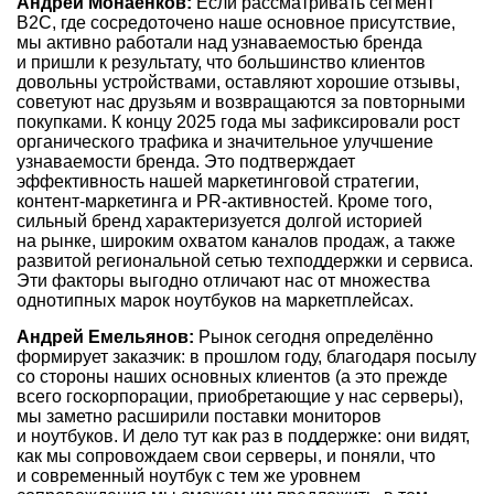
Андрей Монаенков:
Если рассматривать сегмент
B2C, где сосредоточено наше основное присутствие,
мы активно работали над узнаваемостью бренда
и пришли к результату, что большинство клиентов
довольны устройствами, оставляют хорошие отзывы,
советуют нас друзьям и возвращаются за повторными
покупками. К концу 2025 года мы зафиксировали рост
органического трафика и значительное улучшение
узнаваемости бренда. Это подтверждает
эффективность нашей маркетинговой стратегии,
контент-маркетинга и PR-активностей. Кроме того,
сильный бренд характеризуется долгой историей
на рынке, широким охватом каналов продаж, а также
развитой региональной сетью техподдержки и сервиса.
Эти факторы выгодно отличают нас от множества
однотипных марок ноутбуков на маркетплейсах.
Андрей Емельянов:
Рынок сегодня определённо
формирует заказчик: в прошлом году, благодаря посылу
со стороны наших основных клиентов (а это прежде
всего госкорпорации, приобретающие у нас серверы),
мы заметно расширили поставки мониторов
и ноутбуков. И дело тут как раз в поддержке: они видят,
как мы сопровождаем свои серверы, и поняли, что
и современный ноутбук с тем же уровнем