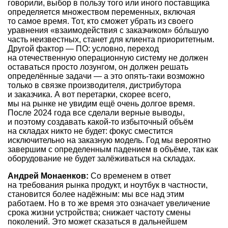
говорили, выбор в пользу того или иного поставщика
определяется множеством переменных, включая
то самое время. Тот, кто сможет убрать из своего
уравнения «взаимодействия с заказчиком» бóльшую
часть неизвестных, станет для клиента приоритетным.
Другой фактор — ПО: условно, переход
на отечественную операционную систему не должен
оставаться просто лозунгом, он должен решать
определённые задачи — а это опять-таки возможно
только в связке производителя, дистрибутора
и заказчика. А вот перетарки, скорее всего,
мы на рынке не увидим ещё очень долгое время.
После 2024 года все сделали верные выводы,
и поэтому создавать какой-то избыточный объём
на складах никто не будет: фокус сместится
исключительно на заказную модель. Год мы вероятно
завершим с определенным падением в объёме, так как
оборудование не будет залёживаться на складах.
Андрей Монаенков:
Со временем в ответ
на требования рынка продукт, и ноутбук в частности,
становится более надёжным: мы все над этим
работаем. Но в то же время это означает увеличение
срока жизни устройства; снижает частоту смены
поколений. Это может сказаться в дальнейшем