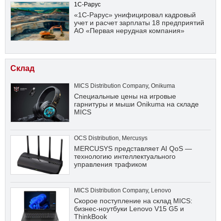
1С-Рарус
«1С-Рарус» унифицировал кадровый
учет и расчет зарплаты 18 предприятий
АО «Первая нерудная компания»
Склад
MICS Distribution Company
,
Onikuma
Специальные цены на игровые
гарнитуры и мыши Onikuma на складе
MICS
OCS Distribution
,
Mercusys
MERCUSYS представляет AI QoS —
технологию интеллектуального
управления трафиком
MICS Distribution Company
,
Lenovo
Скорое поступление на склад MICS:
бизнес-ноутбуки Lenovo V15 G5 и
ThinkBook