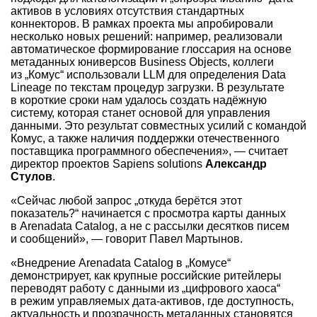
активов в условиях отсутствия стандартных
коннекторов. В рамках проекта мы апробировали
несколько новых решений: например, реализовали
автоматическое формирование глоссария на основе
метаданных юниверсов Business Objects, коллеги
из „Комус“ использовали LLM для определения Data
Lineage по текстам процедур загрузки. В результате
в короткие сроки нам удалось создать надёжную
систему, которая станет основой для управления
данными. Это результат совместных усилий с командой
Комус, а также наличия поддержки отечественного
поставщика программного обеспечения», — считает
директор проектов Sapiens solutions
Александр
Стулов
.
«Сейчас любой запрос „откуда берётся этот
показатель?“ начинается с просмотра карты данных
в Arenadata Catalog, а не с рассылки десятков писем
и сообщений», — говорит Павел Мартынов.
«Внедрение Arenadata Catalog в „Комусе“
демонстрирует, как крупные российские ритейлеры
переводят работу с данными из „цифрового хаоса“
в режим управляемых дата-активов, где доступность,
актуальность и прозрачность метаданных становятся