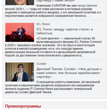
партнёру с нами легко»
Компанию CURATOR мы уже
представляли
весной 2025 г., — тогда её глава рассказал в интервью нашему
изданию о принципах работы вендора, о его канальной политике и о
перспективах развития избранного направления бизнеса …
ICL Техно
ICL Техно: между «крепче стали» и
гибкостью
«Стали крепче!» — лаконичный слоган XII
мультивендорного форума ICL Partner Connect
в 2025 г. приобрел особое значение. Это не просто констатация
успехов в импортозамещении, но и, что гораздо важнее,
демонстрация реальной готовности к дальнейшей напряженной
борьбе за достижение технологического суверенитета.
Curator
Дмитрий Ткачев, Curator: «Чем дольше с
нами клиент, тем больше зарабатывает
партнёр»
О принципах работы компании, её канальной
политике и перспективах развития избранного ею направления
бизнеса изданию IT Channel News рассказывает генеральный
директор Curator Дмитрий Ткачев.
Промопрограммы