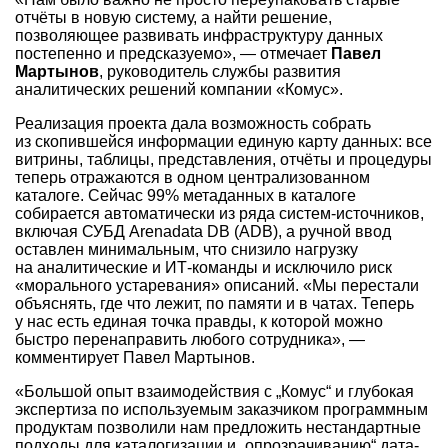
отчёты в новую систему, а найти решение,
позволяющее развивать инфраструктуру данных
постепенно и предсказуемо», — отмечает
Павел
Мартынов
, руководитель службы развития
аналитических решений компании «Комус».
Реализация проекта дала возможность собрать
из скопившейся информации единую карту данных: все
витрины, таблицы, представления, отчёты и процедуры
теперь отражаются в одном централизованном
каталоге. Сейчас 99% метаданных в каталоге
собирается автоматически из ряда систем-источников,
включая СУБД Arenadata DB (ADB), а ручной ввод
оставлен минимальным, что снизило нагрузку
на аналитические и ИТ-команды и исключило риск
«морального устаревания» описаний. «Мы перестали
объяснять, где что лежит, по памяти и в чатах. Теперь
у нас есть единая точка правды, к которой можно
быстро перенаправить любого сотрудника», —
комментирует Павел Мартынов.
«Большой опыт взаимодействия с „Комус“ и глубокая
экспертиза по используемым заказчиком программным
продуктам позволили нам предложить нестандартные
подходы для каталогизации и „опрозрачиванию“ дата-