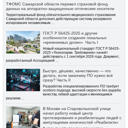
ТФОМС Самарской области перевел страховой фонд
данных на аппаратно-защищенные оптические носители
Территориальный фонд обязательного медицинского страхования
Самарской области дополнил действующую систему резервного
копирования независимым …
ГОСТ Р 56425-2025 и другие
особенности создания локальных
«кремниевых долин». Часть I
Новый национальный стандарт ГОСТ Р 56425-
2025 «Технопарки. Требования» начнёт
действовать с 1 сентября 2026 года. Документ,
разработанный Ассоциацией …
Быстро, дёшево, качественно — что
делать, если заказчику ПО нужно всё
сразу? Часть II
Разработка специализированного ПО требует
особого подхода: высокой скорости без ущерба
качеству, гибкой адаптации к меняющимся
реалиям …
В Москве на Староволынской улице
начал работу новый центр
протезирования и реабилитации людей с
ампутациями конечностей «Реабилити»