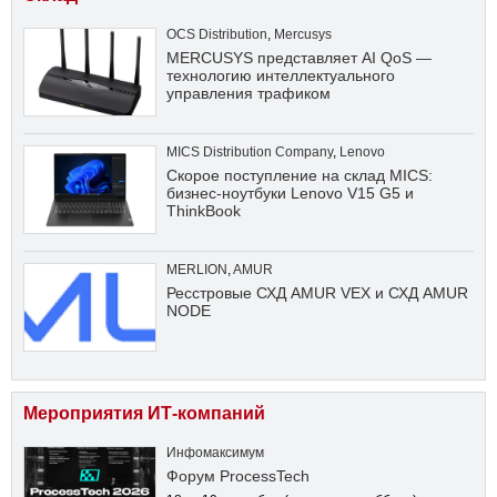
OCS Distribution
,
Mercusys
MERCUSYS представляет AI QoS —
технологию интеллектуального
управления трафиком
MICS Distribution Company
,
Lenovo
Скорое поступление на склад MICS:
бизнес-ноутбуки Lenovo V15 G5 и
ThinkBook
MERLION
,
AMUR
Ресстровые СХД AMUR VEX и СХД AMUR
NODE
Мероприятия ИТ-компаний
Инфомаксимум
Форум ProcessTech