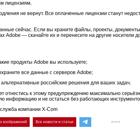
м лицензиям.
родления не вернут. Все оплаченные лицензии станут недос
анные сейчас. Если вы храните файлы, проекты, документы
ах Adobe — скачайте их и перенесите на другие носители д
акие продукты Adobe вы используете;
сохраните все данные с серверов Adobe;
 альтернативные российские решения для ваших задач.
т отнестись к этому предупреждению максимально серьёзн
ую информацию и не остаться без работающих инструменто
-служба компании X-Com
ез изображений
Все новости и статьи