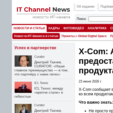
Об издании
Подборк
Поиск:
НОВОСТИ И СТАТЬИ
КАДРЫ
ФОТО/ВИДЕО
АНАЛИТИКА
С
НОМЕРА
Новости ИТ-бизнеса и статьи
Проекты с Global Digital Space
П
Успех в партнерстве
X-Com: 
Curator
предост
Дмитрий Ткачев,
CURATOR: «Наше
продукт
главное преимущество — в том,
что партнёру с нами легко»
23 июня 2026 г.
ICL Техно
ICL Техно: между
X-Com
сообщает 
«крепче стали» и
ко всем продуктам
гибкостью
Что важно знать
Curator
Дмитрий Ткачев,
Не просто п