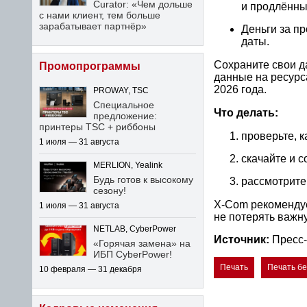
Curator: «Чем дольше
и продлённы
с нами клиент, тем больше
зарабатывает партнёр»
Деньги за п
даты.
Сохраните свои д
Промопрограммы
данные на ресурс
2026 года.
PROWAY, TSC
Специальное
Что делать:
предложение:
принтеры TSC + риббоны
проверьте, к
1 июля — 31 августа
скачайте и 
MERLION, Yealink
Будь готов к высокому
рассмотрите
сезону!
X-Com
рекомендуе
1 июля — 31 августа
не потерять важн
NETLAB, CyberPower
Источник:
Пресс
«Горячая замена» на
ИБП CyberPower!
Печать
Печать б
10 февраля — 31 декабря