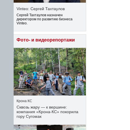
Vinteo: Сергей Тахтаулов
Сергей Тахтаулов назначен
директором по развитию бизнеса
Vinteo.
Фото- и видеорепортажи
Крона КС
Сквозь жару — к вершине:
компания «Крона‑КС» покорила
гору Сугомак