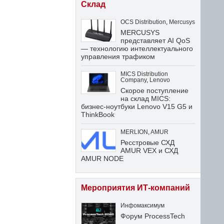
Склад
OCS Distribution
,
Mercusys
MERCUSYS
представляет AI QoS
— технологию интеллектуального
управления трафиком
MICS Distribution
Company
,
Lenovo
Скорое поступление
на склад MICS:
бизнес-ноутбуки Lenovo V15 G5 и
ThinkBook
MERLION
,
AMUR
Ресстровые СХД
AMUR VEX и СХД
AMUR NODE
Мероприятия ИТ-компаний
Инфомаксимум
Форум ProcessTech