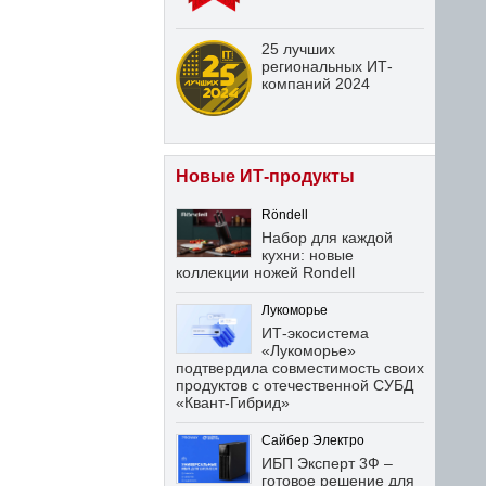
25 лучших
региональных ИТ-
компаний 2024
Новые ИТ-продукты
Röndell
Набор для каждой
кухни: новые
коллекции ножей Rondell
Лукоморье
ИТ-экосистема
«Лукоморье»
подтвердила совместимость своих
продуктов с отечественной СУБД
«Квант-Гибрид»
Сайбер Электро
ИБП Эксперт 3Ф –
готовое решение для