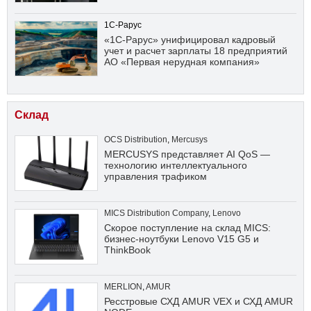
1С-Рарус
«1С-Рарус» унифицировал кадровый
учет и расчет зарплаты 18 предприятий
АО «Первая нерудная компания»
Склад
OCS Distribution
,
Mercusys
MERCUSYS представляет AI QoS —
технологию интеллектуального
управления трафиком
MICS Distribution Company
,
Lenovo
Скорое поступление на склад MICS:
бизнес-ноутбуки Lenovo V15 G5 и
ThinkBook
MERLION
,
AMUR
Ресстровые СХД AMUR VEX и СХД AMUR