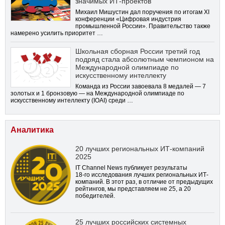
значимых ИТ-проектов
Михаил Мишустин дал поручения по итогам XI
конференции «Цифровая индустрия
промышленной России». Правительство также
намерено усилить приоритет …
Школьная сборная России третий год
подряд стала абсолютным чемпионом на
Международной олимпиаде по
искусственному интеллекту
Команда из России завоевала 8 медалей — 7
золотых и 1 бронзовую — на Международной олимпиаде по
искусственному интеллекту (IOAI) среди …
Аналитика
20 лучших региональных ИТ-компаний
2025
IT Channel News публикует результаты
18-го
исследования лучших региональных ИТ-
компаний. В этот раз, в отличие от предыдущих
рейтингов, мы представляем не 25, а 20
победителей.
25 лучших российских системных