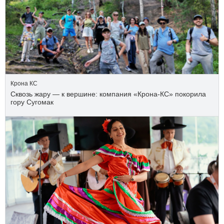
Крона КС
Сквозь жару — к вершине: компания «Крона‑КС» покорила
гору Сугомак