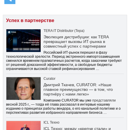
Успех в партнерстве
TERA IT Distributor (Тера)
Эволюция дистрибуции: как TERA
превращает вызовы ИТ-рынка в
совместный успех с партнерами
Российский ИТ-рынок перешел в фазу
технологической зрелости. Период экстренного импортозамещения
сменился временем прагматичных расчетов, когда заказчики требуют
от решений доказанной эффективности, а свободные бюджеты
ограничиваются высокой ставкой рефинансирования …
Curator
Дмитрий Ткачев, CURATOR: «Наше
главное преимущество — в том, что
партнёру с нами легко»
Компанию CURATOR мы уже
представляли
весной 2025 г., — тогда её глава рассказал в интервью нашему
изданию о принципах работы вендора, о его канальной политике и о
перспективах развития избранного направления бизнеса …
ICL Техно
ICL Техно: между «крепче стали» и