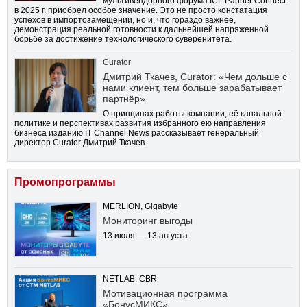
мультивендорного форума ICL Partner Connect
в 2025 г. приобрел особое значение. Это не просто констатация
успехов в импортозамещении, но и, что гораздо важнее,
демонстрация реальной готовности к дальнейшей напряженной
борьбе за достижение технологического суверенитета.
Curator
Дмитрий Ткачев, Curator: «Чем дольше с
нами клиент, тем больше зарабатывает
партнёр»
О принципах работы компании, её канальной
политике и перспективах развития избранного ею направления
бизнеса изданию IT Channel News рассказывает генеральный
директор Curator Дмитрий Ткачев.
Промопрограммы
MERLION, Gigabyte
Мониторинг выгоды
13 июля — 13 августа
NETLAB, CBR
Мотивационная программа
«БонусМИКС»