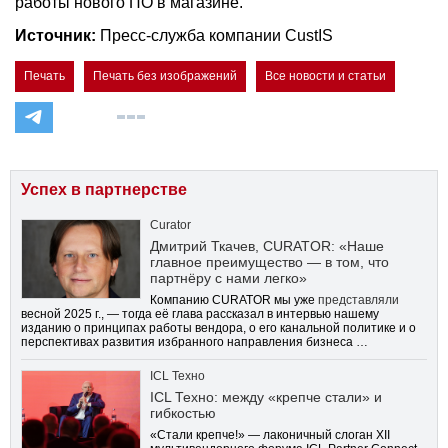
работы нового ПО в магазине.
Источник:
Пресс-служба компании CustIS
Печать
Печать без изображений
Все новости и статьи
Успех в партнерстве
Curator
Дмитрий Ткачев, CURATOR: «Наше
главное преимущество — в том, что
партнёру с нами легко»
Компанию CURATOR мы уже
представляли
весной 2025 г., — тогда её глава рассказал в интервью нашему
изданию о принципах работы вендора, о его канальной политике и о
перспективах развития избранного направления бизнеса …
ICL Техно
ICL Техно: между «крепче стали» и
гибкостью
«Стали крепче!» — лаконичный слоган XII