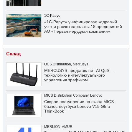
1С-Рарус
«1С-Рарус» унифицировал кадровый
учет и расчет зарплаты 18 предприятий
АО «Первая нерудная компания»
Склад
OCS Distribution
,
Mercusys
MERCUSYS представляет AI QoS —
технологию интеллектуального
управления трафиком
MICS Distribution Company
,
Lenovo
Скорое поступление на склад MICS:
бизнес-ноутбуки Lenovo V15 G5 и
ThinkBook
MERLION
,
AMUR