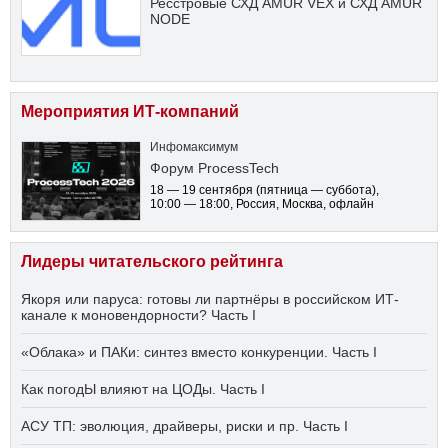
Ресстровые СХД AMUR VEX и СХД AMUR
NODE
Мероприятия ИТ-компаний
Инфомаксимум
Форум ProcessTech
18 — 19 сентября
(пятница — суббота)
,
10:00 — 18:00
, Россия, Москва, офлайн
Лидеры читательского рейтинга
Якоря или паруса: готовы ли партнёры в российском ИТ-
канале к моновендорности? Часть I
«Облака» и ПАКи: синтез вместо конкуренции. Часть I
Как погодЫ влияют на ЦОДы. Часть I
АСУ ТП: эволюция, драйверы, риски и пр. Часть I