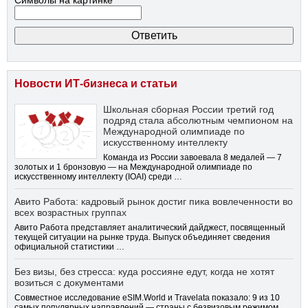
Символы на картинке
Новости ИТ-бизнеса и статьи
Школьная сборная России третий год
подряд стала абсолютным чемпионом на
Международной олимпиаде по
искусственному интеллекту
Команда из России завоевала 8 медалей — 7
золотых и 1 бронзовую — на Международной олимпиаде по
искусственному интеллекту (IOAI) среди …
Авито Работа: кадровый рынок достиг пика вовлеченности во
всех возрастных группах
Авито Работа представляет аналитический дайджест, посвященный
текущей ситуации на рынке труда. Выпуск объединяет сведения
официальной статистики …
Без визы, без стресса: куда россияне едут, когда не хотят
возиться с документами
Совместное исследование eSIM.World и Travelata показало: 9 из 10
самых популярных направлений — страны с безвизовым режимом