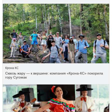
Крона КС
Сквозь жару — к вершине: компания «Крона‑КС» покорила
гору Сугомак