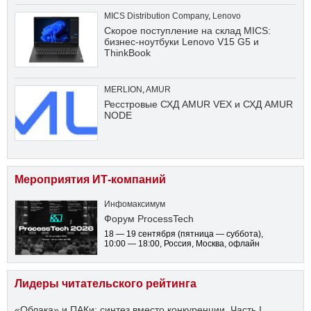
MICS Distribution Company
,
Lenovo
Скорое поступление на склад MICS:
бизнес-ноутбуки Lenovo V15 G5 и
ThinkBook
MERLION
,
AMUR
Ресстровые СХД AMUR VEX и СХД AMUR
NODE
Мероприятия ИТ-компаний
Инфомаксимум
Форум ProcessTech
18 — 19 сентября
(пятница — суббота)
,
10:00 — 18:00
, Россия, Москва, офлайн
Лидеры читательского рейтинга
«Облака» и ПАКи: синтез вместо конкуренции. Часть I