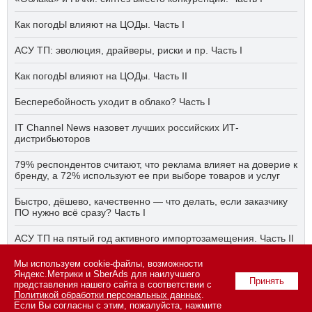
Как погодЫ влияют на ЦОДы. Часть I
АСУ ТП: эволюция, драйверы, риски и пр. Часть I
Как погодЫ влияют на ЦОДы. Часть II
Бесперебойность уходит в облако? Часть I
IT Channel News назовет лучших российских ИТ-
дистрибьюторов
79% респондентов считают, что реклама влияет на доверие к
бренду, а 72% используют ее при выборе товаров и услуг
Быстро, дёшево, качественно — что делать, если заказчику
ПО нужно всё сразу? Часть I
АСУ ТП на пятый год активного импортозамещения. Часть II
Мы используем cookie-файлы, возможности
Бесперебойность уходит в облако? Часть II
Яндекс.Метрики и SberAds для наилучшего
Принять
представления нашего сайта в соответствии с
Политикой обработки персональных данных
.
Если Вы согласны с этим, пожалуйста, нажмите
© 2026 ООО «СК ПРЕСС».
Политика конфиденциальности