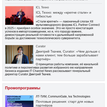
ICL Техно
ICL Техно: между «крепче стали» и
гибкостью
«Стали крепче!» — лаконичный слоган XII
мультивендорного форума ICL Partner Connect
в 2025 г. приобрел особое значение. Это не просто констатация
успехов в импортозамещении, но и, что гораздо важнее,
демонстрация реальной готовности к дальнейшей напряженной
борьбе за достижение технологического суверенитета.
Curator
Дмитрий Ткачев, Curator: «Чем дольше с
нами клиент, тем больше зарабатывает
партнёр»
О принципах работы компании, её канальной
политике и перспективах развития избранного ею направления
бизнеса изданию IT Channel News рассказывает генеральный
директор Curator Дмитрий Ткачев.
Промопрограммы
ЛТ-ТИМ, CommuniGate, Iva Technologies
Почтовые решения: старт для новых
партнёров