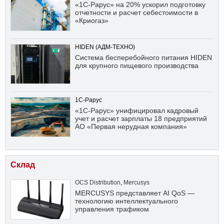
«1С-Рарус» на 20% ускорил подготовку
отчетности и расчет себестоимости в
«Криогаз»
HIDEN (АДМ-ТЕХНО)
Система бесперебойного питания HIDEN
для крупного пищевого производства
1С-Рарус
«1С-Рарус» унифицировал кадровый
учет и расчет зарплаты 18 предприятий
АО «Первая нерудная компания»
Склад
OCS Distribution
,
Mercusys
MERCUSYS представляет AI QoS —
технологию интеллектуального
управления трафиком