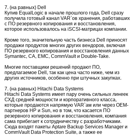
7. (на равных) Dell
Купив EqualLogic в начале прошлого года, Dell сразу
получила готовый канал VAR`ов хранения, работавших
с ПО резервного копирования и восстановления,
которое использовалось на iSCSI-матрицах компании.
Кроме того, значительную часть бизнеса Dell приносят
продажи продуктов многих других вендоров, включая
ПО резервного копирования и восстановления данных
Symantec, CA, EMC, CommVault и Double-Take.
Многие поставщики решений продают ПО,
предлагаемое Dell, так как цена часто ниже, чем из
других источников, особенно при штучных закупках.
7. (на равных) Hitachi Data Systems
Hitachi Data Systems имеет пару очень сильных линеек
СХД средней мощности и корпоративного класса,
которые продаются напрямую VAR`ам или через OEM-
партнеров HP и Sun, но в том, что касается ПО
резервного копирования и восстановления, компания
сама прибегает к сотрудничеству с разработчиками.
Сюда входят пакеты Aptare Backup Services Manager и
CommVault Data Protection Suite, а также ее