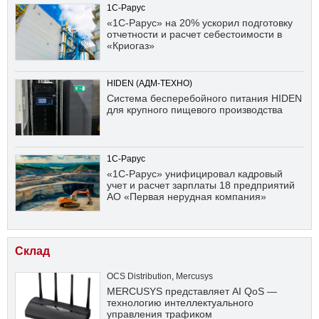
1С-Рарус
«1С-Рарус» на 20% ускорил подготовку
отчетности и расчет себестоимости в
«Криогаз»
HIDEN (АДМ-ТЕХНО)
Система бесперебойного питания HIDEN
для крупного пищевого производства
1С-Рарус
«1С-Рарус» унифицировал кадровый
учет и расчет зарплаты 18 предприятий
АО «Первая нерудная компания»
Склад
OCS Distribution
,
Mercusys
MERCUSYS представляет AI QoS —
технологию интеллектуального
управления трафиком