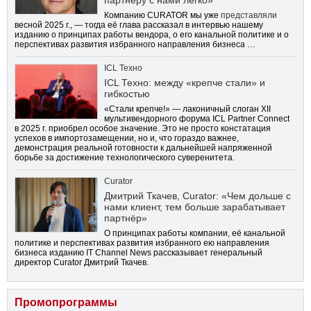
партнёру с нами легко»
Компанию CURATOR мы уже
представляли
весной 2025 г., — тогда её глава рассказал в интервью нашему
изданию о принципах работы вендора, о его канальной политике и о
перспективах развития избранного направления бизнеса …
ICL Техно
ICL Техно: между «крепче стали» и
гибкостью
«Стали крепче!» — лаконичный слоган XII
мультивендорного форума ICL Partner Connect
в 2025 г. приобрел особое значение. Это не просто констатация
успехов в импортозамещении, но и, что гораздо важнее,
демонстрация реальной готовности к дальнейшей напряженной
борьбе за достижение технологического суверенитета.
Curator
Дмитрий Ткачев, Curator: «Чем дольше с
нами клиент, тем больше зарабатывает
партнёр»
О принципах работы компании, её канальной
политике и перспективах развития избранного ею направления
бизнеса изданию IT Channel News рассказывает генеральный
директор Curator Дмитрий Ткачев.
Промопрограммы