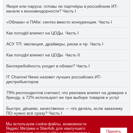
Якоря или паруса: готовы ли партнёры в российском ИТ-
канале к моновендорности? Часть I
«Облака» и ПАКи: синтез вместо конкуренции. Часть I
Как погодЫ влияют на ЦОДы. Часть I
АСУ ТП: эволюция, драйверы, риски и пр. Часть I
Как погодЫ влияют на ЦОДы. Часть II
Бесперебойность уходит в облако? Часть I
IT Channel News назовет лучших российских ИТ-
дистрибьюторов
79% респондентов считают, что реклама влияет на доверие к
бренду, а 72% используют ее при выборе товаров и услуг
Быстро, дёшево, качественно — что делать, если заказчику
ПО нужно всё сразу? Часть I
Мы используем cookie-файлы, возможности
АСУ ТП на пятый год активного импортозамещения. Часть II
Яндекс.Метрики и SberAds для наилучшего
Принять
представления нашего сайта в соответствии с