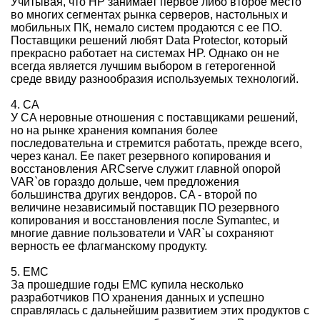
Учитывая, что HP занимает первое либо второе место
во многих сегментах рынка серверов, настольных и
мобильных ПК, немало систем продаются с ее ПО.
Поставщики решений любят Data Protector, который
прекрасно работает на системах HP. Однако он не
всегда является лучшим выбором в гетерогенной
среде ввиду разнообразия используемых технологий.
4. CA
У CA неровные отношения с поставщиками решений,
но на рынке хранения компания более
последовательна и стремится работать, прежде всего,
через канал. Ее пакет резервного копирования и
восстановления ARCserve служит главной опорой
VAR`ов гораздо дольше, чем предложения
большинства других вендоров. CA - второй по
величине независимый поставщик ПО резервного
копирования и восстановления после Symantec, и
многие давние пользователи и VAR`ы сохраняют
верность ее флагманскому продукту.
5. EMC
За прошедшие годы EMC купила несколько
разработчиков ПО хранения данных и успешно
справлялась с дальнейшим развитием этих продуктов с