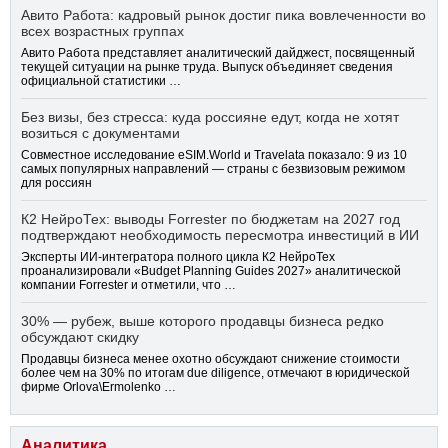
Авито Работа: кадровый рынок достиг пика вовлеченности во
всех возрастных группах
Авито Работа представляет аналитический дайджест, посвященный
текущей ситуации на рынке труда. Выпуск объединяет сведения
официальной статистики …
Без визы, без стресса: куда россияне едут, когда не хотят
возиться с документами
Совместное исследование eSIM.World и Travelata показало: 9 из 10
самых популярных направлений — страны с безвизовым режимом
для россиян
К2 НейроТех: выводы Forrester по бюджетам на 2027 год
подтверждают необходимость пересмотра инвестиций в ИИ
Эксперты ИИ-интегратора полного цикла К2 НейроТех
проанализировали «Budget Planning Guides 2027» аналитической
компании Forrester и отметили, что …
30% — рубеж, выше которого продавцы бизнеса редко
обсуждают скидку
Продавцы бизнеса менее охотно обсуждают снижение стоимости
более чем на 30% по итогам due diligence, отмечают в юридической
фирме Orlova\Ermolenko …
Аналитика