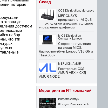
у, мы принимаем
Склад
ений, которые
OCS Distribution
,
Mercusys
MERCUSYS
продуктами
представляет AI QoS
о экрана до
— технологию интеллектуального
авления доступом
управления трафиком
комплексные
щийся набор
MICS Distribution
ны, что эти
Company
,
Lenovo
ктурах.
Скорое поступление
на склад MICS:
руемых
бизнес-ноутбуки Lenovo V15 G5 и
ставлены в
ThinkBook
MERLION
,
AMUR
Ресстровые СХД
AMUR VEX и СХД
AMUR NODE
Мероприятия ИТ-компаний
Инфомаксимум
Форум ProcessTech