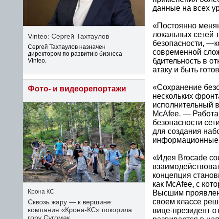
данные на всех у
«Постоянно меняю
локальных сетей 
Vinteo: Сергей Тахтаулов
безопасности, —к
Сергей Тахтаулов назначен
современной слож
директором по развитию бизнеса
бдительность в о
Vinteo.
атаку и быть гот
«Сохранение безо
Фото- и видеорепортажи
нескольких фронта
исполнительный в
McAfee. — Работа
безопасности сет
для создания наб
информационные 
«Идея Brocade со
взаимодействоват
концепция станов
как McAfee, с ко
Высшим проявлени
Крона КС
своем классе реш
Сквозь жару — к вершине:
компания «Крона‑КС» покорила
вице-президент о
гору Сугомак