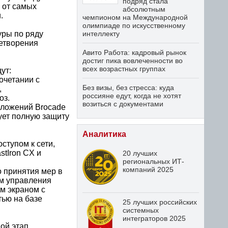
подряд стала
 от самых
абсолютным
.
чемпионом на Международной
олимпиаде по искусственному
уры по ряду
интеллекту
етворения
Авито Работа: кадровый рынок
достиг пика вовлеченности во
всех возрастных группах
ут:
очетании с
Без визы, без стресса: куда
,
россияне едут, когда не хотят
оз.
возиться с документами
иложений Brocade
рует полную защиту
Аналитика
ступом к сети,
tIron CX и
20 лучших
региональных ИТ-
компаний 2025
 принятия мер в
ем управления
м экраном с
тью на базе
25 лучших российских
системных
интеграторов 2025
ой этап