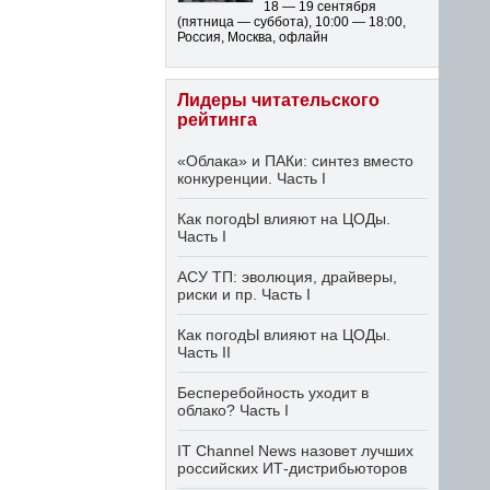
18 — 19 сентября
(пятница — суббота)
,
10:00 — 18:00
,
Россия, Москва, офлайн
Лидеры читательского
рейтинга
«Облака» и ПАКи: синтез вместо
конкуренции. Часть I
Как погодЫ влияют на ЦОДы.
Часть I
АСУ ТП: эволюция, драйверы,
риски и пр. Часть I
Как погодЫ влияют на ЦОДы.
Часть II
Бесперебойность уходит в
облако? Часть I
IT Channel News назовет лучших
российских ИТ-дистрибьюторов