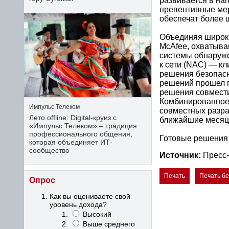
развивается в на
превентивные мер
обеспечат более 
Объединяя широки
McAfee, охватыва
системы обнаруже
к сети (NAC) — к
решения безопасн
решений прошел п
решения совмести
Комбинированное 
Импульс Телеком
совместных разра
Лето offline: Digital-круиз с
ближайшие месяц
«Импульс Телеком» – традиция
профессионального общения,
Готовые решения 
которая объединяет ИТ-
сообщество
Источник:
Пресс
Печать
Печать б
Опрос
Как вы оцениваете свой
уровень дохода?
Высокий
Выше среднего