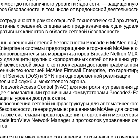
х мест до пограничного уровня и ядра сети, — защищенную
оз безопасности, в том числе от вредоносной деятельности
 сотрудничают в рамках открытой технологической архитект
отанных решений, специально предназначенных для удовл
ративных клиентов в области сетевой безопасности.
нных решений сетевой безопасности Brocade и McAfee войд
 Enterprise и системы предотвращения вторжений McAfee в с
опроизводительных маршрутизаторов Brocade NetIron MLX
 для защиты крупных корпоративных сетей от внешних угр
 межсетевой экран с контроллерами доставки трафика пр
ненный технологией McAfee Firewall Enterprise, что гаранти
al of Service (DoS) и SYN при одновременной реализации
ельной службы межсетевого экрана.
Network Access Control (NAC) для контроля и управления до
е с компактными граничными коммутаторами Brocade® Fas
ащиты уровня доступа к сети.
испособления сетевой инфраструктуры для автоматического
 безопасности, генерируемые: решениями McAfee для сист
 а также системами предотвращения вторжений и межсетевы
ade IronView Network Manager и протоколов управления се
тов.
аются в рамках нового соглашения, открывающего очередн