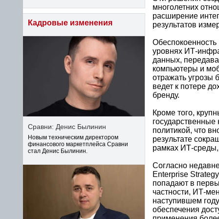
многолетних отно
расширение интег
Кадровые изменения
результатов изме
Обеспокоенность 
уровнях ИТ-инфра
данных, передава
компьютеры и моб
отражать угрозы б
ведет к потере до
бренду.
Кроме того, круп
государственные 
Сравни: Денис Былинин
политикой, что вн
Новым техническим директором
результате сокра
финансового маркетплейса Сравни
рамках ИТ-среды,
стал Денис Былинин.
Согласно недавн
Enterprise Strat
попадают в первые
частности, ИТ-ме
наступившем году
обеспечения дост
применения более