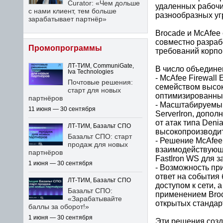
Curator: «Чем дольше
удаленных рабочи
с нами клиент, тем больше
разнообразных угр
зарабатывает партнёр»
Brocade и McAfee
совместно разраб
Промопрограммы
требований корпо
ЛТ-ТИМ, CommuniGate,
В число объедине
Iva Technologies
- McAfee Firewall
Почтовые решения:
семейством высок
старт для новых
оптимизированных
партнёров
- Масштабируемый
11 июня — 30 сентября
ServerIron, допол
от атак типа Deni
ЛТ-ТИМ, Базальт СПО
высокопроизводит
Базальт СПО: старт
- Решение McAfee 
продаж для новых
взаимодействующе
партнёров
FastIron WS для з
1 июня — 30 сентября
- Возможность пр
ответ на события
ЛТ-ТИМ, Базальт СПО
доступом к сети,
Базальт СПО:
применением Broc
«Зарабатывайте
открытых стандар
баллы за оборот!»
1 июня — 30 сентября
Эти решения созд