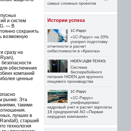
самых сложных проектов
мпусных
Истории успеха
гий и систем
SG. — В
тоянно сохранять
1С-Рарус
ть возможную
«1С-Рарус» на 20%
ускорил подготовку
отчетности и расчет
себестоимости в «Криогаз»
и сразу на
Ryan),
HIDEN (АДМ-ТЕХНО)
 безопасности
Система
 для обеспечения
бесперебойного
 обеих компаний
питания HIDEN для крупного
аиболее ценные
пищевого производства
1С-Рарус
зопасно
«1С-Рарус»
м рынке. Эта
унифицировал
аниями, такими
кадровый учет и расчет зарплаты
 отношения.
18 предприятий АО «Первая
ных, лучших в
нерудная компания»
Randall), старший
что технология