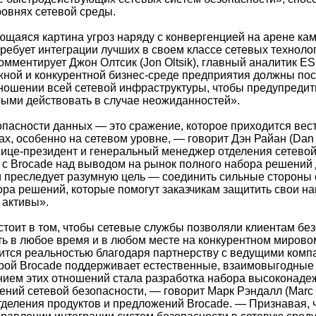
ровнях сетевой среды.
щаяся картина угроз наряду с конвергенцией на арене ка
требует интеграции лучших в своем классе сетевых техноло
омментирует Джон Олтсик (Jon Oltsik), главный аналитик E
ной и конкурентной бизнес-среде предприятия должны пос
тношении всей сетевой инфраструктуры, чтобы предупреди
овыми действовать в случае неожиданностей».
пасности данных — это сражение, которое приходится вест
х, особенно на сетевом уровне, — говорит Дэн Райан (Dan 
ице-президент и генеральный менеджер отделения сетевой
 с Brocade над выводом на рынок полного набора решений
и преследует разумную цель — соединить сильные стороны
ора решений, которые помогут заказчикам защитить свои н
активы».
стоит в том, чтобы сетевые службы позволяли клиентам бе
ь в любое время и в любом месте на конкурентном мирово
ится реальностью благодаря партнерству с ведущими комп
торой Brocade поддерживает естественные, взаимовыгодные
ем этих отношений стала разработка набора высоконадеж
ений сетевой безопасности, — говорит Марк Рэндалл (Marc 
тделения продуктов и предложений Brocade. — Признавая, 