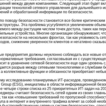
шений между двумя компаниями. Следующий этап будет вк
рации технологий сетевого управления для дальнейшего и
рений и обработанной информации по безопасности.
по поводу безопасности становится все более критическим
структуры. Эта проблема усугубляется увеличением объем
емого между растущим числом точек доступа, таких как пе
ильные устройства. Многие организации обнаруживают, чт
езопасности на нескольких фронтах, так как уязвимость се
ходов, снижению уверенности клиентов и негативно сказыва
ные предприятия должны неуклонно соблюдать все новые о
нормативные требования, согласовывая их с существующе
осит в уравнение сетевой безопасности еще один уровень с
щается разрыв между сетевыми технологиями и службами б
 а коллективные функции и обязанности приобретают небы
ему исследованию планируемых ИТ-расходов, проведенно
egy Group (ESG), инициативы в области информационной без
 четыре строки списка из 25 приоритетных ИТ-задач на 201
неджеры считают безопасность сетей одним из своих главн
, так как «повышение требований по пропускной способнос
упа в интернет и внутреннего трафика влечет за собой нео
 быстродействующих сетевых систем безопасности», спос