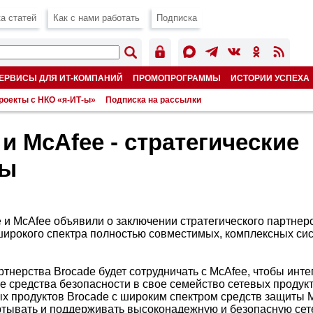
а статей
Как с нами работать
Подписка
ЕРВИСЫ ДЛЯ ИТ-КОМПАНИЙ
ПРОМОПРОГРАММЫ
ИСТОРИИ УСПЕХА
роекты с НКО «я-ИТ-ы»
Подписка на рассылки
 и McAfee - стратегические
ры
 и McAfee объявили о заключении стратегического партнер
широкого спектра полностью совместимых, комплексных си
ртнерства Brocade будет сотрудничать с McAfee, чтобы инт
е средства безопасности в свое семейство сетевых продук
х продуктов Brocade с широким спектром средств защиты 
ртывать и поддерживать высоконадежную и безопасную сет