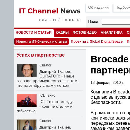
Об издании
Подборк
Поиск:
НОВОСТИ И СТАТЬИ
КАДРЫ
ФОТО/ВИДЕО
АНАЛИТИКА
С
НОМЕРА
Новости ИТ-бизнеса и статьи
Проекты с Global Digital Space
П
Успех в партнерстве
Brocade
Curator
партне
Дмитрий Ткачев,
CURATOR: «Наше
главное преимущество — в том,
18 февраля 2010 г.
что партнёру с нами легко»
Компании Brocade
ICL Техно
с целью выпуска 
ICL Техно: между
безопасности.
«крепче стали» и
гибкостью
В рамках этого па
критически важны
Curator
передовых сетевы
Дмитрий Ткачев,
заказчикам разве