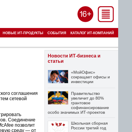
НОВЫЕ ИТ-ПРОДУКТЫ
СОБЫТИЯ
КАТАЛОГ ИТ-КОМПАНИЙ
Новости ИТ-бизнеса и
статьи
«МойОфис»
сокращает офисы и
инвестиции
ского соглашения
Правительство
увеличит до 80%
стем сетевой
грантовое
софинансирование
особо значимых ИТ-проектов
егрировать
тов. Соединение
Школьная сборная
McAfee позволит
России третий год
евую среду — от