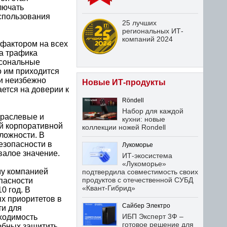
лючать
спользования
25 лучших
региональных ИТ-
компаний 2024
 фактором на всех
а трафика
рсональные
о им приходится
ти неизбежно
Новые ИТ-продукты
ется на доверии к
Röndell
Набор для каждой
траслевые и
кухни: новые
й корпоративной
коллекции ножей Rondell
ложности. В
езопасности в
Лукоморье
валое значение.
ИТ-экосистема
«Лукоморье»
му компанией
подтвердила совместимость своих
продуктов с отечественной СУБД
опасности
«Квант-Гибрид»
0 год. В
ых приоритетов в
Сайбер Электро
ти для
ИБП Эксперт 3Ф –
бходимость
готовое решение для
обных защитить