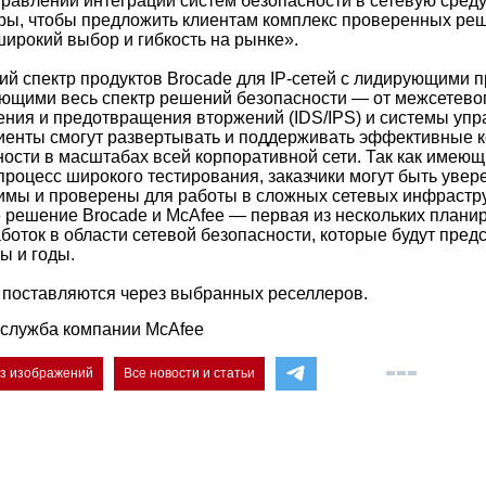
правлении интеграции систем безопасности в сетевую сред
ы, чтобы предложить клиентам комплекс проверенных реш
широкий выбор и гибкость на рынке».
й спектр продуктов Brocade для IP-сетей с лидирующими 
ющими весь спектр решений безопасности — от межсетевог
ния и предотвращения вторжений (IDS/IPS) и системы упр
лиенты смогут развертывать и поддерживать эффективные 
ости в масштабах всей корпоративной сети. Так как имею
роцесс широкого тестирования, заказчики могут быть увере
мы и проверены для работы в сложных сетевых инфрастру
решение Brocade и McAfee — первая из нескольких плани
боток в области сетевой безопасности, которые будут пред
ы и годы.
поставляются через выбранных реселлеров.
-служба компании McAfee
ез изображений
Все новости и статьи