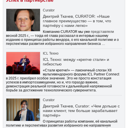
Успех в партнерстве
Curator
Дмитрий Ткачев, CURATOR: «Наше
главное преимущество — в том, что
партнёру с нами легко»
Компанию CURATOR мы уже
представляли
весной 2025 г., — тогда её глава рассказал в интервью нашему
изданию о принципах работы вендора, о его канальной политике и о
перспективах развития избранного направления бизнеса …
ICL Техно
ICL Техно: между «крепче стали» и
гибкостью
«Стали крепче!» — лаконичный слоган XII
мультивендорного форума ICL Partner Connect
в 2025 г. приобрел особое значение. Это не просто констатация
успехов в импортозамещении, но и, что гораздо важнее,
демонстрация реальной готовности к дальнейшей напряженной
борьбе за достижение технологического суверенитета.
Curator
Дмитрий Ткачев, Curator: «Чем дольше с
нами клиент, тем больше зарабатывает
партнёр»
О принципах работы компании, её канальной
политике и перспективах развития избранного ею направления