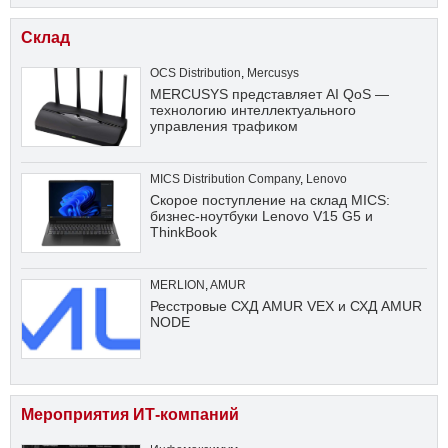
Склад
OCS Distribution
,
Mercusys
MERCUSYS представляет AI QoS —
технологию интеллектуального
управления трафиком
MICS Distribution Company
,
Lenovo
Скорое поступление на склад MICS:
бизнес-ноутбуки Lenovo V15 G5 и
ThinkBook
MERLION
,
AMUR
Ресстровые СХД AMUR VEX и СХД AMUR
NODE
Мероприятия ИТ-компаний