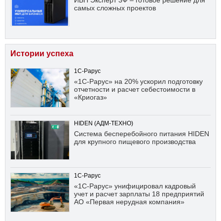
ИБП Эксперт 3Ф – готовое решение для
самых сложных проектов
Истории успеха
1С-Рарус
«1С-Рарус» на 20% ускорил подготовку
отчетности и расчет себестоимости в
«Криогаз»
HIDEN (АДМ-ТЕХНО)
Система бесперебойного питания HIDEN
для крупного пищевого производства
1С-Рарус
«1С-Рарус» унифицировал кадровый
учет и расчет зарплаты 18 предприятий
АО «Первая нерудная компания»