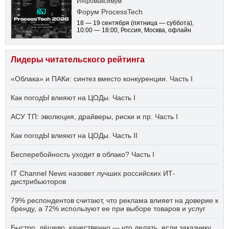
Инфомаксимум
Форум ProcessTech
18 — 19 сентября
(пятница — суббота)
,
10:00 — 18:00
, Россия, Москва, офлайн
Лидеры читательского рейтинга
«Облака» и ПАКи: синтез вместо конкуренции. Часть I
Как погодЫ влияют на ЦОДы. Часть I
АСУ ТП: эволюция, драйверы, риски и пр. Часть I
Как погодЫ влияют на ЦОДы. Часть II
Бесперебойность уходит в облако? Часть I
IT Channel News назовет лучших российских ИТ-
дистрибьюторов
79% респондентов считают, что реклама влияет на доверие к
бренду, а 72% используют ее при выборе товаров и услуг
Быстро, дёшево, качественно — что делать, если заказчику