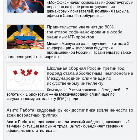
«МойОфис» начал сокращать инфраструктуру и
персонал на фоне резкого ухудшения
финансовых показателей. Компания закрыла
офисы в Санкт-Петербурге и …
Правительство увеличит до 80%
грантовое софинансирование особо
значимых ИТ-проектов
Михаил Мишустин дал поручения по итогам XI
конференции «Цифровая индустрия
промышленной России». Правительство также
намерено усилить приоритет …
Школьная сборная России третий год
подряд стала абсолютным чемпионом на
Международной олимпиаде по
искусственному интеллекту
Команда из России завоевала 8 медалей — 7
золотых и 1 бронзовую — на Международной олимпиаде по
искусственному интеллекту (IOAI) среди …
Авито Работа: кадровый рынок достиг пика вовлеченности во
всех возрастных группах
Авито Работа представляет аналитический дайджест, посвященный
текущей ситуации на рынке труда. Выпуск объединяет сведения
официальной статистики …