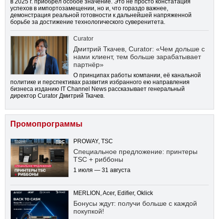
в 2025 г. приобрел особое значение. Это не просто констатация
успехов в импортозамещении, но и, что гораздо важнее,
демонстрация реальной готовности к дальнейшей напряженной
борьбе за достижение технологического суверенитета.
Curator
Дмитрий Ткачев, Curator: «Чем дольше с
нами клиент, тем больше зарабатывает
партнёр»
О принципах работы компании, её канальной
политике и перспективах развития избранного ею направления
бизнеса изданию IT Channel News рассказывает генеральный
директор Curator Дмитрий Ткачев.
Промопрограммы
PROWAY, TSC
Специальное предложение: принтеры
TSC + риббоны
1 июля — 31 августа
MERLION, Acer, Edifier, Oklick
Бонусы ждут: получи больше с каждой
покупкой!