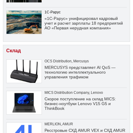
1С-Рарус
«1С-Рарус» унифицировал кадровый
учет и расчет зарплаты 18 предприятий
АО «Первая нерудная компания»
Склад
OCS Distribution
,
Mercusys
MERCUSYS представляет AI QoS —
технологию интеллектуального
управления трафиком
MICS Distribution Company
,
Lenovo
Скорое поступление на склад MICS:
бизнес-ноутбуки Lenovo V15 G5 и
ThinkBook
MERLION
,
AMUR
Ресстровые СХД AMUR VEX и СХД AMUR