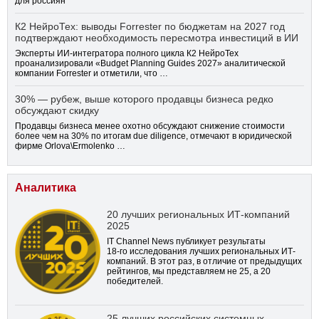
для россиян
К2 НейроТех: выводы Forrester по бюджетам на 2027 год
подтверждают необходимость пересмотра инвестиций в ИИ
Эксперты ИИ-интегратора полного цикла К2 НейроТех
проанализировали «Budget Planning Guides 2027» аналитической
компании Forrester и отметили, что …
30% — рубеж, выше которого продавцы бизнеса редко
обсуждают скидку
Продавцы бизнеса менее охотно обсуждают снижение стоимости
более чем на 30% по итогам due diligence, отмечают в юридической
фирме Orlova\Ermolenko …
Аналитика
20 лучших региональных ИТ-компаний
2025
IT Channel News публикует результаты
18-го
исследования лучших региональных ИТ-
компаний. В этот раз, в отличие от предыдущих
рейтингов, мы представляем не 25, а 20
победителей.
25 лучших российских системных