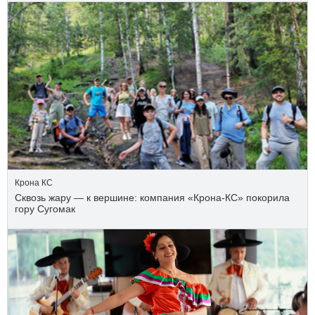
Крона КС
Сквозь жару — к вершине: компания «Крона‑КС» покорила
гору Сугомак