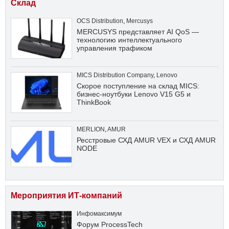
Склад
OCS Distribution
,
Mercusys
MERCUSYS представляет AI QoS —
технологию интеллектуального
управления трафиком
MICS Distribution Company
,
Lenovo
Скорое поступление на склад MICS:
бизнес-ноутбуки Lenovo V15 G5 и
ThinkBook
MERLION
,
AMUR
Ресстровые СХД AMUR VEX и СХД AMUR
NODE
Мероприятия ИТ-компаний
Инфомаксимум
Форум ProcessTech