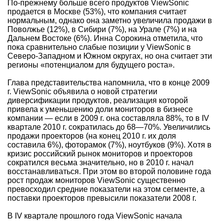
По-прежнему больше всего продуктов ViewSonic
продается в Москве (53%), что компания считает
нормальным, однако она заметно увеличила продажи в
Поволжье (12%), в Сибири (7%), на Урале (7%) и на
Дальнем Востоке (6%). Инна Сорокина отметила, что
пока сравнительно слабые позиции у ViewSonic в
Северо-Западном и Южном округах, но она считает эти
регионы «потенциалом для будущего роста».
Глава представительства напомнила, что в конце 2009
г. ViewSonic объявила о новой стратегии
диверсификации продуктов, реализация которой
привела к уменьшению доли мониторов в бизнесе
компании — если в 2009 г. она составляла 88%, то в IV
квартале 2010 г. сократилась до 68—70%. Увеличились
продажи проекторов (на конец 2010 г. их доля
составила 6%), фоторамок (7%), ноутбуков (9%). Хотя в
кризис российский рынок мониторов и проекторов
сократился весьма значительно, но в 2010 г. начал
восстанавливаться. При этом во второй половине года
рост продаж мониторов ViewSonic существенно
превосходил средние показатели на этом сегменте, а
поставки проекторов превысили показатели 2008 г.
В IV квартале прошлого года ViewSonic начала