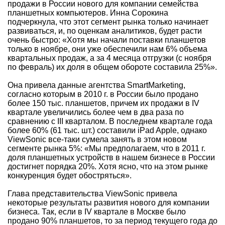
продажи в России нового для компании семейства
планшетных компьютеров. Инна Сорокина
подчеркнула, что этот сегмент рынка только начинает
развиваться, и, по оценкам аналитиков, будет расти
очень быстро: «Хотя мы начали поставки планшетов
только в ноябре, они уже обеспечили нам 6% объема
квартальных продаж, а за 4 месяца отгрузки (с ноября
по февраль) их доля в общем обороте составила 25%».
Она привела данные агентства SmartMarketing,
согласно которым в 2010 г. в России было продано
более 150 тыс. планшетов, причем их продажи в IV
квартале увеличились более чем в два раза по
сравнению с III кварталом. В последнем квартале года
более 60% (61 тыс. шт.) составили iPad Apple, однако
ViewSonic все-таки сумела занять в этом новом
сегменте рынка 5%: «Мы предполагаем, что в 2011 г.
доля планшетных устройств в нашем бизнесе в России
достигнет порядка 20%. Хотя ясно, что на этом рынке
конкуренция будет обостряться».
Глава представительства ViewSonic привела
некоторые результаты развития нового для компании
бизнеса. Так, если в IV квартале в Москве было
продано 90% планшетов, то за период текущего года до