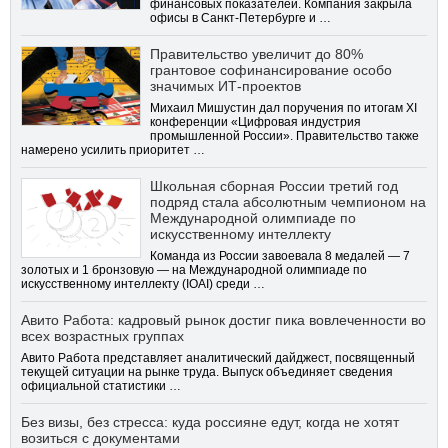
финансовых показателей. Компания закрыла
офисы в Санкт-Петербурге и …
Правительство увеличит до 80%
грантовое софинансирование особо
значимых ИТ-проектов
Михаил Мишустин дал поручения по итогам XI
конференции «Цифровая индустрия
промышленной России». Правительство также
намерено усилить приоритет …
Школьная сборная России третий год
подряд стала абсолютным чемпионом на
Международной олимпиаде по
искусственному интеллекту
Команда из России завоевала 8 медалей — 7
золотых и 1 бронзовую — на Международной олимпиаде по
искусственному интеллекту (IOAI) среди …
Авито Работа: кадровый рынок достиг пика вовлеченности во
всех возрастных группах
Авито Работа представляет аналитический дайджест, посвященный
текущей ситуации на рынке труда. Выпуск объединяет сведения
официальной статистики …
Без визы, без стресса: куда россияне едут, когда не хотят
возиться с документами