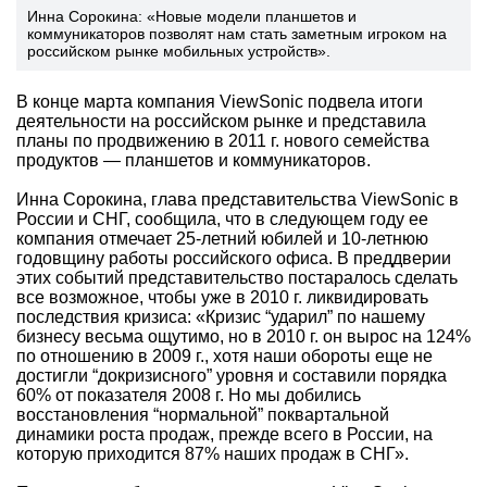
Инна Сорокина: «Новые модели планшетов и
коммуникаторов позволят нам стать заметным игроком на
российском рынке мобильных устройств».
В конце марта компания ViewSonic подвела итоги
деятельности на российском рынке и представила
планы по продвижению в 2011 г. нового семейства
продуктов — планшетов и коммуникаторов.
Инна Сорокина, глава представительства ViewSonic в
России и СНГ, сообщила, что в следующем году ее
компания отмечает 25-летний юбилей и 10-летнюю
годовщину работы российского офиса. В преддверии
этих событий представительство постаралось сделать
все возможное, чтобы уже в 2010 г. ликвидировать
последствия кризиса: «Кризис “ударил” по нашему
бизнесу весьма ощутимо, но в 2010 г. он вырос на 124%
по отношению в 2009 г., хотя наши обороты еще не
достигли “докризисного” уровня и составили порядка
60% от показателя 2008 г. Но мы добились
восстановления “нормальной” поквартальной
динамики роста продаж, прежде всего в России, на
которую приходится 87% наших продаж в СНГ».