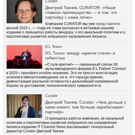
Curator
Дмитрий Ткачев, CURATOR: «Наше
главное преимущество — в том, что
партнёру с нами легко»
Компанию CURATOR мы уже
представляли
весной 2025 г., — тогда её глава рассказал в интервью нашему
изданию о принципах работы вендора, о его канальной политике и о
перспективах развития избранного направления бизнеса …
ICL Техно
ICL Техно: между «крепче стали» и
гибкостью
«Стали крепче!» — лаконичный слоган XII
мультивендорного форума ICL Partner Connect
в 2025 г. приобрел особое значение. Это не просто констатация
успехов в импортозамещении, но и, что гораздо важнее,
демонстрация реальной готовности к дальнейшей напряженной
борьбе за достижение технологического суверенитета.
Curator
Дмитрий Ткачев, Curator: «Чем дольше с
нами клиент, тем больше зарабатывает
партнёр»
О принципах работы компании, её канальной
политике и перспективах развития избранного ею направления
бизнеса изданию IT Channel News рассказывает генеральный
директор Curator Дмитрий Ткачев.