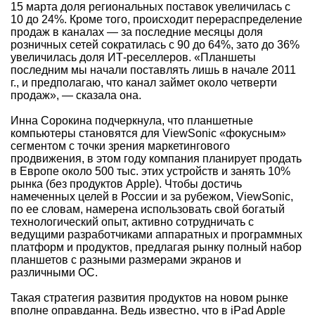
15 марта доля региональных поставок увеличилась с
10 до 24%. Кроме того, происходит перераспределение
продаж в каналах — за последние месяцы доля
розничных сетей сократилась с 90 до 64%, зато до 36%
увеличилась доля ИТ-реселлеров. «Планшеты
последним мы начали поставлять лишь в начале 2011
г., и предполагаю, что канал займет около четверти
продаж», — сказала она.
Инна Сорокина подчеркнула, что планшетные
компьютеры становятся для ViewSonic «фокусным»
сегментом с точки зрения маркетингового
продвижения, в этом году компания планирует продать
в Европе около 500 тыс. этих устройств и занять 10%
рынка (без продуктов Apple). Чтобы достичь
намеченных целей в России и за рубежом, ViewSonic,
по ее словам, намерена использовать свой богатый
технологический опыт, активно сотрудничать с
ведущими разработчиками аппаратных и программных
платформ и продуктов, предлагая рынку полный набор
планшетов с разными размерами экранов и
различными ОС.
Такая стратегия развития продуктов на новом рынке
вполне оправданна. Ведь известно, что в iPad Apple