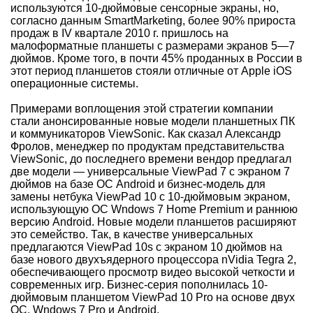
используются 10-дюймовые сенсорные экраны, но,
согласно данным SmartMarketing, более 90% прироста
продаж в IV квартале 2010 г. пришлось на
малоформатные планшеты с размерами экранов 5—7
дюймов. Кроме того, в почти 45% проданных в России в
этот период планшетов стояли отличные от Apple iOS
операционные системы.
Примерами воплощения этой стратегии компании
стали анонсированные новые модели планшетных ПК
и коммуникаторов ViewSonic. Как сказал Александр
Фролов, менеджер по продуктам представительства
ViewSonic, до последнего времени вендор предлагал
две модели — универсальные ViewPad 7 с экраном 7
дюймов на базе ОС Android и бизнес-модель для
замены нетбука ViewPad 10 с 10-дюймовым экраном,
использующую ОС Wndows 7 Home Premium и раннюю
версию Android. Новые модели планшетов расширяют
это семейство. Так, в качестве универсальных
предлагаются ViewPad 10s с экраном 10 дюймов на
базе нового двухъядерного процессора nVidia Tegra 2,
обеспечивающего просмотр видео высокой четкости и
современных игр. Бизнес-серия пополнилась 10-
дюймовым планшетом ViewPad 10 Pro на основе двух
ОС, Wndows 7 Pro и Android.