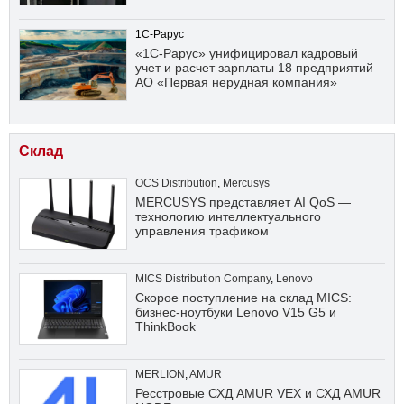
1С-Рарус
«1С-Рарус» унифицировал кадровый
учет и расчет зарплаты 18 предприятий
АО «Первая нерудная компания»
Склад
OCS Distribution
,
Mercusys
MERCUSYS представляет AI QoS —
технологию интеллектуального
управления трафиком
MICS Distribution Company
,
Lenovo
Скорое поступление на склад MICS:
бизнес-ноутбуки Lenovo V15 G5 и
ThinkBook
MERLION
,
AMUR
Ресстровые СХД AMUR VEX и СХД AMUR