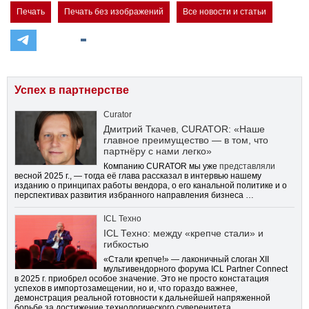
Печать
Печать без изображений
Все новости и статьи
Успех в партнерстве
Curator
Дмитрий Ткачев, CURATOR: «Наше
главное преимущество — в том, что
партнёру с нами легко»
Компанию CURATOR мы уже
представляли
весной 2025 г., — тогда её глава рассказал в интервью нашему
изданию о принципах работы вендора, о его канальной политике и о
перспективах развития избранного направления бизнеса …
ICL Техно
ICL Техно: между «крепче стали» и
гибкостью
«Стали крепче!» — лаконичный слоган XII
мультивендорного форума ICL Partner Connect
в 2025 г. приобрел особое значение. Это не просто констатация
успехов в импортозамещении, но и, что гораздо важнее,
демонстрация реальной готовности к дальнейшей напряженной
борьбе за достижение технологического суверенитета.