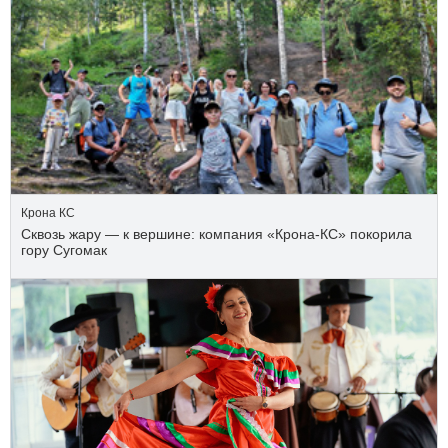
Крона КС
Сквозь жару — к вершине: компания «Крона‑КС» покорила
гору Сугомак