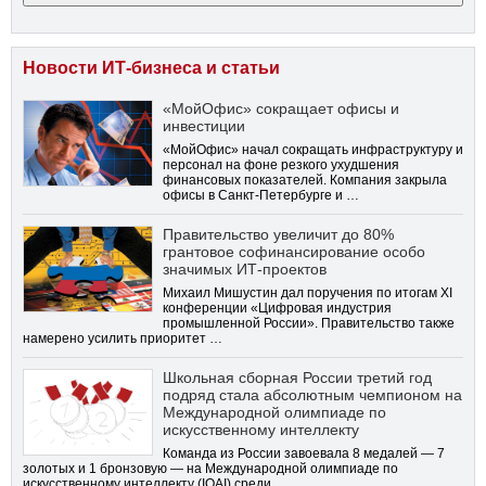
Новости ИТ-бизнеса и статьи
«МойОфис» сокращает офисы и
инвестиции
«МойОфис» начал сокращать инфраструктуру и
персонал на фоне резкого ухудшения
финансовых показателей. Компания закрыла
офисы в Санкт-Петербурге и …
Правительство увеличит до 80%
грантовое софинансирование особо
значимых ИТ-проектов
Михаил Мишустин дал поручения по итогам XI
конференции «Цифровая индустрия
промышленной России». Правительство также
намерено усилить приоритет …
Школьная сборная России третий год
подряд стала абсолютным чемпионом на
Международной олимпиаде по
искусственному интеллекту
Команда из России завоевала 8 медалей — 7
золотых и 1 бронзовую — на Международной олимпиаде по
искусственному интеллекту (IOAI) среди …