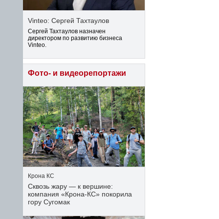
Vinteo: Сергей Тахтаулов
Сергей Тахтаулов назначен
директором по развитию бизнеса
Vinteo.
Фото- и видеорепортажи
Крона КС
Сквозь жару — к вершине:
компания «Крона‑КС» покорила
гору Сугомак