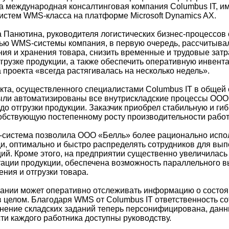
а международная консалтинговая компания Columbus IT, 
истем WMS-класса на платформе Microsoft Dynamics AX.
 Панютина, руководителя логистических бизнес-процессов
ью WMS-системы компания, в первую очередь, рассчитыва
ия и хранения товара, снизить временные и трудовые затр
тгрузке продукции, а также обеспечить оперативную инвент
 проекта «всегда растягивалась на несколько недель».
екта, осуществленного специалистами Columbus IT в общей 
ыли автоматизированы все внутрискладские процессы ООО 
до отгрузки продукции. Заказчик приобрел стабильную и ги
обствующую постепенному росту производительности работ
система позволила ООО «Белль» более рационально испо
и, оптимально и быстро распределять сотрудников для вы
ий. Кроме этого, на предприятии существенно увеличилась 
тации продукции, обеспечена возможность параллельного 
ния и отгрузки товара.
нии может оперативно отслеживать информацию о состоя
 целом. Благодаря WMS от Columbus IT ответственность с
нение складских заданий теперь персонифицирована, данн
ти каждого работника доступны руководству.