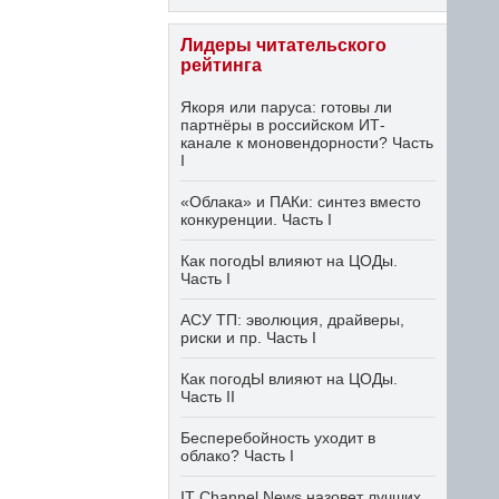
Лидеры читательского
рейтинга
Якоря или паруса: готовы ли
партнёры в российском ИТ-
канале к моновендорности? Часть
I
«Облака» и ПАКи: синтез вместо
конкуренции. Часть I
Как погодЫ влияют на ЦОДы.
Часть I
АСУ ТП: эволюция, драйверы,
риски и пр. Часть I
Как погодЫ влияют на ЦОДы.
Часть II
Бесперебойность уходит в
облако? Часть I
IT Channel News назовет лучших