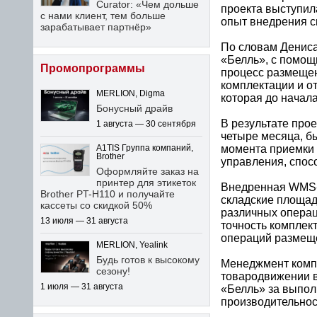
Curator: «Чем дольше
проекта выступил
с нами клиент, тем больше
опыт внедрения с
зарабатывает партнёр»
По словам Дениса
«Белль», с помощ
Промопрограммы
процесс размещен
комплектации и о
MERLION, Digma
которая до начала
Бонусный драйв
В результате про
1 августа — 30 сентября
четыре месяца, б
момента приемки 
A1TIS Группа компаний,
Brother
управления, спос
Оформляйте заказ на
принтер для этикеток
Внедренная WMS-
Brother PT-H110 и получайте
складские площад
кассеты со скидкой 50%
различных операц
13 июля — 31 августа
точность комплек
операций размеще
MERLION, Yealink
Будь готов к высокому
Менеджмент компа
сезону!
товародвижении в
1 июля — 31 августа
«Белль» за выпол
производительнос