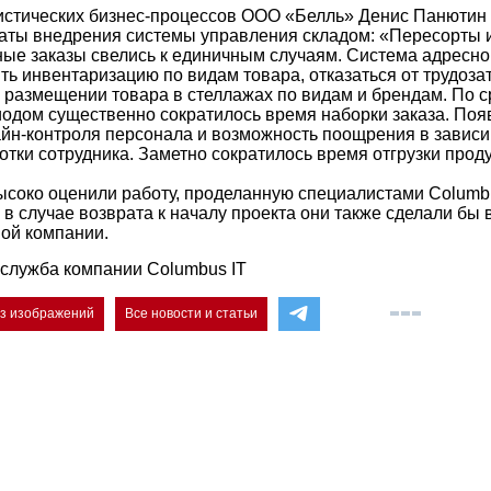
истических бизнес-процессов ООО «Белль» Денис Панютин 
аты внедрения системы управления складом: «Пересорты 
ые заказы свелись к единичным случаям. Система адресно
ть инвентаризацию по видам товара, отказаться от трудоза
размещении товара в стеллажах по видам и брендам. По 
дом существенно сократилось время наборки заказа. Поя
йн-контроля персонала и возможность поощрения в зависи
отки сотрудника. Заметно сократилось время отгрузки прод
соко оценили работу, проделанную специалистами Columbu
 в случае возврата к началу проекта они также сделали бы 
вой компании.
служба компании Columbus IT
ез изображений
Все новости и статьи