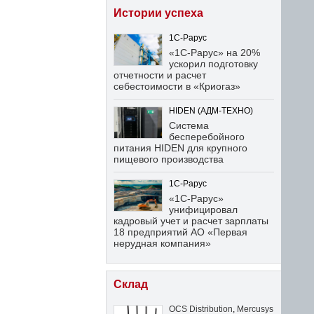
Истории успеха
1С-Рарус
«1С-Рарус» на 20%
ускорил подготовку
отчетности и расчет
себестоимости в «Криогаз»
HIDEN (АДМ-ТЕХНО)
Система
бесперебойного
питания HIDEN для крупного
пищевого производства
1С-Рарус
«1С-Рарус»
унифицировал
кадровый учет и расчет зарплаты
18 предприятий АО «Первая
нерудная компания»
Склад
OCS Distribution
,
Mercusys