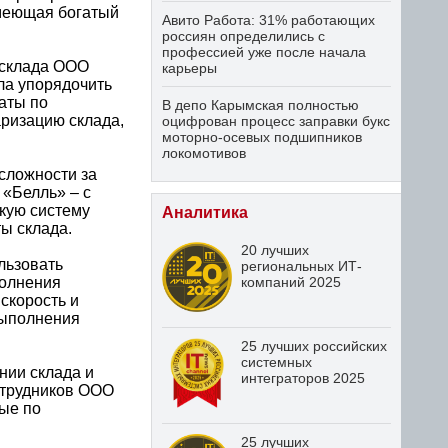
имеющая богатый
Авито Работа: 31% работающих
россиян определились с
профессией уже после начала
 склада ООО
карьеры
ла упорядочить
аты по
В депо Карымская полностью
аризацию склада,
оцифрован процесс заправки букс
моторно-осевых подшипников
локомотивов
сложности за
«Белль» – с
бкую систему
Аналитика
ы склада.
20 лучших
льзовать
региональных ИТ-
полнения
компаний 2025
скорость и
выполнения
25 лучших российских
системных
нии склада и
интеграторов 2025
отрудников ООО
ые по
25 лучших