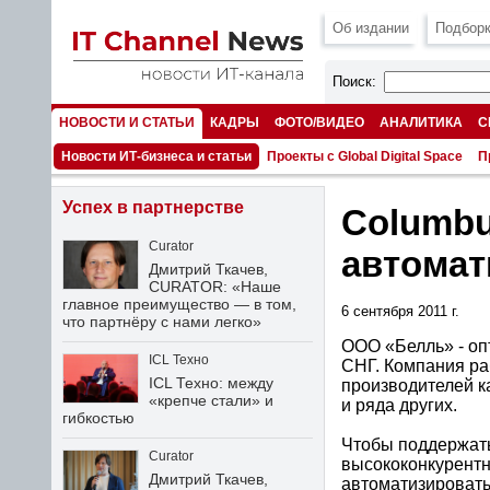
Об издании
Подборк
Поиск:
НОВОСТИ И СТАТЬИ
КАДРЫ
ФОТО/ВИДЕО
АНАЛИТИКА
С
НОМЕРА
Новости ИТ-бизнеса и статьи
Проекты с Global Digital Space
П
Успех в партнерстве
Columbu
Curator
автомат
Дмитрий Ткачев,
CURATOR: «Наше
главное преимущество — в том,
6 сентября 2011 г.
что партнёру с нами легко»
ООО «Белль» - оп
ICL Техно
СНГ. Компания ра
ICL Техно: между
производителей как
«крепче стали» и
и ряда других.
гибкостью
Чтобы поддержать
Curator
высококонкурентн
Дмитрий Ткачев,
автоматизировать