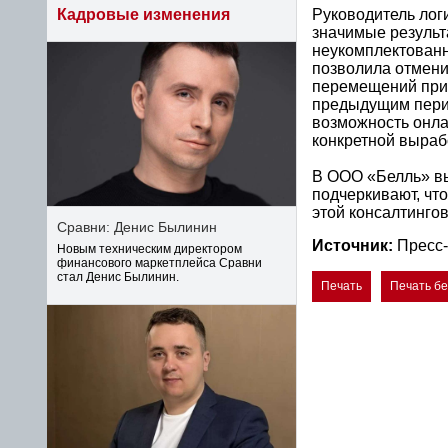
Руководитель лог
Кадровые изменения
значимые результ
неукомплектованн
позволила отмени
перемещений при 
предыдущим перио
возможность онла
конкретной выраб
В ООО «Белль» вы
подчеркивают, что
этой консалтинго
Сравни: Денис Былинин
Источник:
Пресс-
Новым техническим директором
финансового маркетплейса Сравни
стал Денис Былинин.
Печать
Печать б