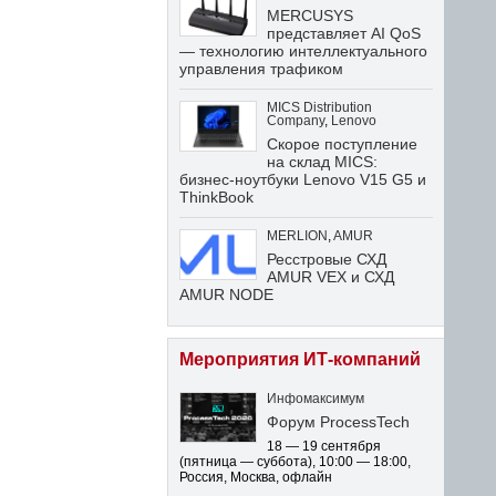
MERCUSYS
представляет AI QoS
— технологию интеллектуального
управления трафиком
MICS Distribution
Company
,
Lenovo
Скорое поступление
на склад MICS:
бизнес-ноутбуки Lenovo V15 G5 и
ThinkBook
MERLION
,
AMUR
Ресстровые СХД
AMUR VEX и СХД
AMUR NODE
Мероприятия ИТ-компаний
Инфомаксимум
Форум ProcessTech
18 — 19 сентября
(пятница — суббота)
,
10:00 — 18:00
,
Россия, Москва, офлайн