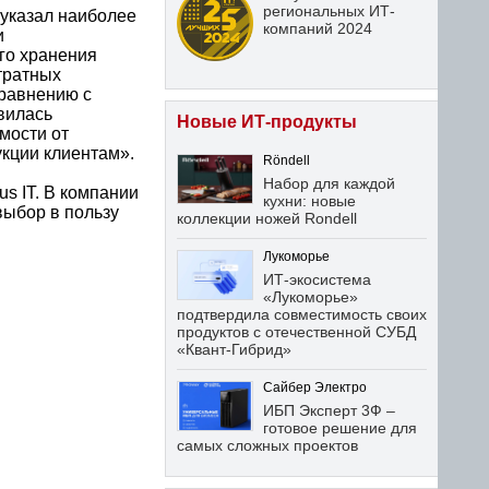
региональных ИТ-
указал наиболее
компаний 2024
и
го хранения
тратных
сравнению с
вилась
Новые ИТ-продукты
мости от
укции клиентам».
Röndell
Набор для каждой
s IT. В компании
кухни: новые
выбор в пользу
коллекции ножей Rondell
Лукоморье
ИТ-экосистема
«Лукоморье»
подтвердила совместимость своих
продуктов с отечественной СУБД
«Квант-Гибрид»
Сайбер Электро
ИБП Эксперт 3Ф –
готовое решение для
самых сложных проектов