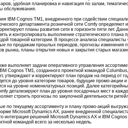
аров, удобная планировка и навигация по залам, тематичес
ы обслуживания.
я IBM Cognos TM1, внедренного при содействии специали
рческого департамента розничной сети Comfy определяют и
рректируют планы развития сети в горизонте пяти лет. Дан
лять и контролировать выполнение стратегического плана 
аждой товарной категории. В процессе анализа специалисты
ые по продажам прошлых периодов, прогнозы изменения п
тов рынка, планы открытия новых и закрытия старых магази
кже выполняет задачи оперативного управления ассортимен
IBM Cognos TM1, созданного проектной командой Columbus
т, утверждают и корректируют план продаж на период от го
ется до уровня категории товаров, будущие промо-акции и
ся на уровне номенклатурных позиций. Далее категорийн
omfy детализируют план до уровня посадочных мест в кажд
воляет строить прогнозы по закупочной деятельности ритей
ые по текущему ассортименту и плану промо-акций выгруж
орме Microsoft Dynamics AX, ранее внедренной специалист
то интеграция решений Microsoft Dynamics AX и IBM Cogno
ктной командой всего за несколько недель.