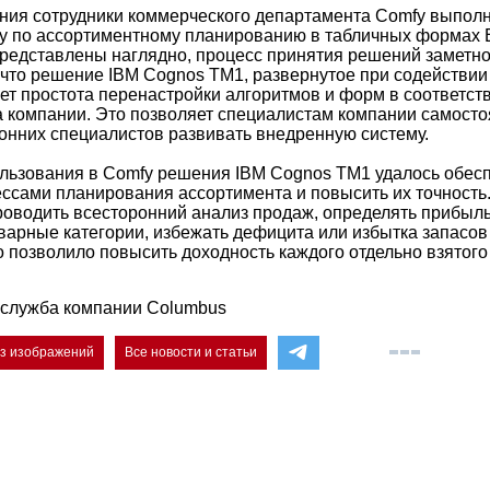
ния сотрудники коммерческого департамента Comfy выпол
у по ассортиментному планированию в табличных формах E
редставлены наглядно, процесс принятия решений заметно
, что решение IBM Cognos TM1, развернутое при содействи
ет простота перенастройки алгоритмов и форм в соответст
 компании. Это позволяет специалистам компании самостоя
онних специалистов развивать внедренную систему.
ользования в Comfy решения IBM Cognos TM1 удалось обес
ссами планирования ассортимента и повысить их точност
роводить всесторонний анализ продаж, определять прибыл
арные категории, избежать дефицита или избытка запасов 
о позволило повысить доходность каждого отдельно взятого
-служба компании Columbus
ез изображений
Все новости и статьи