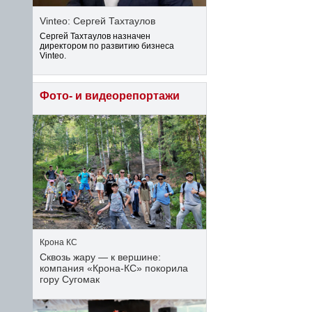
Vinteo: Сергей Тахтаулов
Сергей Тахтаулов назначен
директором по развитию бизнеса
Vinteo.
Фото- и видеорепортажи
Крона КС
Сквозь жару — к вершине:
компания «Крона‑КС» покорила
гору Сугомак