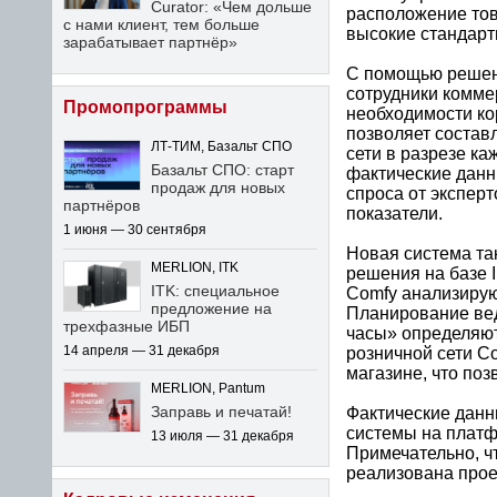
Curator: «Чем дольше
расположение тов
с нами клиент, тем больше
высокие стандарт
зарабатывает партнёр»
С помощью решени
сотрудники комме
Промопрограммы
необходимости ко
позволяет состав
ЛТ-ТИМ, Базальт СПО
сети в разрезе к
Базальт СПО: старт
фактические данн
продаж для новых
спроса от экспер
партнёров
показатели.
1 июня — 30 сентября
Новая система та
MERLION, ITK
решения на базе 
ITK: специальное
Comfy анализирую
предложение на
Планирование вед
трехфазные ИБП
часы» определяют
14 апреля — 31 декабря
розничной сети C
магазине, что поз
MERLION, Pantum
Заправь и печатай!
Фактические данн
системы на платф
13 июля — 31 декабря
Примечательно, ч
реализована прое