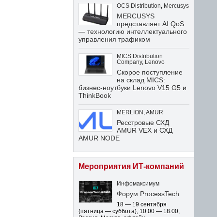
OCS Distribution
,
Mercusys
MERCUSYS
представляет AI QoS
— технологию интеллектуального
управления трафиком
MICS Distribution
Company
,
Lenovo
Скорое поступление
на склад MICS:
бизнес-ноутбуки Lenovo V15 G5 и
ThinkBook
MERLION
,
AMUR
Ресстровые СХД
AMUR VEX и СХД
AMUR NODE
Мероприятия ИТ-компаний
Инфомаксимум
Форум ProcessTech
18 — 19 сентября
(пятница — суббота)
,
10:00 — 18:00
,