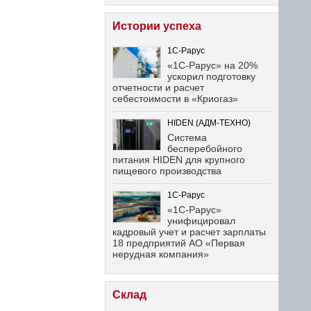
Истории успеха
1С-Рарус
«1С-Рарус» на 20%
ускорил подготовку
отчетности и расчет
себестоимости в «Криогаз»
HIDEN (АДМ-ТЕХНО)
Система
бесперебойного
питания HIDEN для крупного
пищевого производства
1С-Рарус
«1С-Рарус»
унифицировал
кадровый учет и расчет зарплаты
18 предприятий АО «Первая
нерудная компания»
Склад