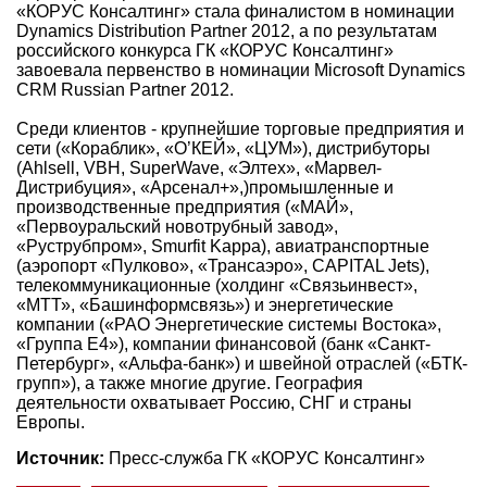
«КОРУС Консалтинг» стала финалистом в номинации
Dynamics Distribution Partner 2012, а по результатам
российского конкурса ГК «КОРУС Консалтинг»
завоевала первенство в номинации Microsoft Dynamics
CRM Russian Partner 2012.
Среди клиентов - крупнейшие торговые предприятия и
сети («Кораблик», «О’КЕЙ», «ЦУМ»), дистрибуторы
(Ahlsell, VBH, SuperWave, «Элтех», «Марвел-
Дистрибуция», «Арсенал+»,)промышленные и
производственные предприятия («МАЙ»,
«Первоуральский новотрубный завод»,
«Руструбпром», Smurfit Kappa), авиатранспортные
(аэропорт «Пулково», «Трансаэро», CAPITAL Jets),
телекоммуникационные (холдинг «Связьинвест»,
«МТТ», «Башинформсвязь») и энергетические
компании («РАО Энергетические системы Востока»,
«Группа Е4»), компании финансовой (банк «Санкт-
Петербург», «Альфа-банк») и швейной отраслей («БТК-
групп»), а также многие другие. География
деятельности охватывает Россию, СНГ и страны
Европы.
Источник:
Пресс-служба ГК «КОРУС Консалтинг»