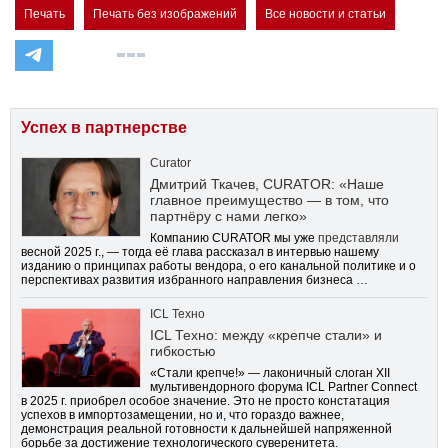
Печать
Печать без изображений
Все новости и статьи
Успех в партнерстве
Curator
Дмитрий Ткачев, CURATOR: «Наше
главное преимущество — в том, что
партнёру с нами легко»
Компанию CURATOR мы уже
представляли
весной 2025 г., — тогда её глава рассказал в интервью нашему
изданию о принципах работы вендора, о его канальной политике и о
перспективах развития избранного направления бизнеса …
ICL Техно
ICL Техно: между «крепче стали» и
гибкостью
«Стали крепче!» — лаконичный слоган XII
мультивендорного форума ICL Partner Connect
в 2025 г. приобрел особое значение. Это не просто констатация
успехов в импортозамещении, но и, что гораздо важнее,
демонстрация реальной готовности к дальнейшей напряженной
борьбе за достижение технологического суверенитета.