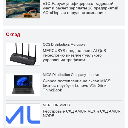
«1С-Рарус» унифицировал кадровый
учет и расчет зарплаты 18 предприятий
АО «Первая нерудная компания»
Склад
OCS Distribution
,
Mercusys
MERCUSYS представляет AI QoS —
технологию интеллектуального
управления трафиком
MICS Distribution Company
,
Lenovo
Скорое поступление на склад MICS:
бизнес-ноутбуки Lenovo V15 G5 и
ThinkBook
MERLION
,
AMUR
Ресстровые СХД AMUR VEX и СХД AMUR
NODE