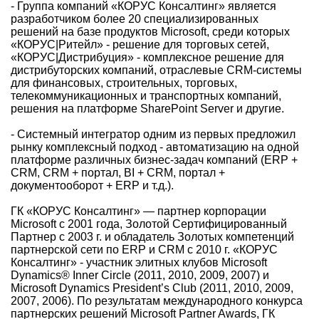
- Группа компаний «КОРУС Консалтинг» является
разработчиком более 20 специализированных
решений на базе продуктов Microsoft, среди которых
«КОРУС|Ритейл» - решение для торговых сетей,
«КОРУС|Дистрибуция» - комплексное решение для
дистрибуторских компаний, отраслевые CRM-системы
для финансовых, строительных, торговых,
телекоммуникационных и транспортных компаний,
решения на платформе SharePoint Server и другие.
- Системный интегратор одним из первых предложил
рынку комплексный подход - автоматизацию на одной
платформе различных бизнес-задач компаний (ERP +
CRM, CRM + портал, BI + CRM, портал +
документооборот + ERP и т.д.).
ГК «КОРУС Консалтинг» — партнер корпорации
Microsoft c 2001 года, Золотой Сертифицированный
Партнер с 2003 г. и обладатель Золотых компетенций
партнерской сети по ERP и CRM с 2010 г. «КОРУС
Консалтинг» - участник элитных клубов Microsoft
Dynamics® Inner Circle (2011, 2010, 2009, 2007) и
Microsoft Dynamics President’s Club (2011, 2010, 2009,
2007, 2006). По результатам международного конкурса
партнерских решений Microsoft Partner Awards, ГК