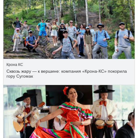
Крона КС
Сквозь жару — к вершине: компания «Крона‑КС» покорила
гору Сугомак