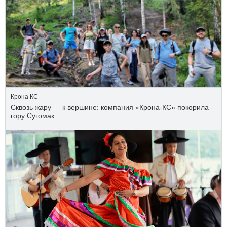
Крона КС
Сквозь жару — к вершине: компания «Крона‑КС» покорила
гору Сугомак