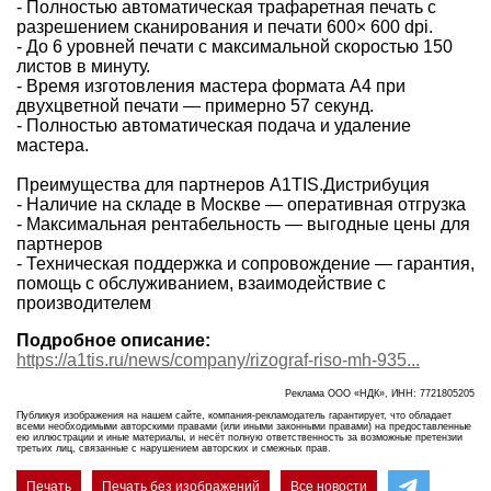
- Полностью автоматическая трафаретная печать с
разрешением сканирования и печати 600× 600 dpi.
- До 6 уровней печати с максимальной скоростью 150
листов в минуту.
- Время изготовления мастера формата А4 при
двухцветной печати — примерно 57 секунд.
- Полностью автоматическая подача и удаление
мастера.
Преимущества для партнеров A1TIS.Дистрибуция
- Наличие на складе в Москве — оперативная отгрузка
- Максимальная рентабельность — выгодные цены для
партнеров
- Техническая поддержка и сопровождение — гарантия,
помощь с обслуживанием, взаимодействие с
производителем
Подробное описание:
https://a1tis.ru/news/company/rizograf-riso-mh-935...
Реклама ООО «НДК», ИНН: 7721805205
Публикуя изображения на нашем сайте, компания-рекламодатель гарантирует, что обладает
всеми необходимыми авторскими правами (или иными законными правами) на предоставленные
ею иллюстрации и иные материалы, и несёт полную ответственность за возможные претензии
третьих лиц, связанные с нарушением авторских и смежных прав.
Печать
Печать без изображений
Все новости