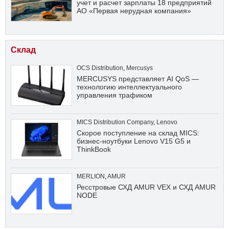
учет и расчет зарплаты 18 предприятий
АО «Первая нерудная компания»
Склад
OCS Distribution
,
Mercusys
MERCUSYS представляет AI QoS —
технологию интеллектуального
управления трафиком
MICS Distribution Company
,
Lenovo
Скорое поступление на склад MICS:
бизнес-ноутбуки Lenovo V15 G5 и
ThinkBook
MERLION
,
AMUR
Ресстровые СХД AMUR VEX и СХД AMUR
NODE