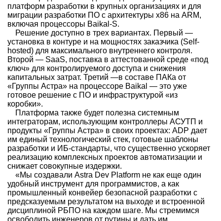
платформ разработки в крупных организациях и для
миграции разработки ПО с архитектуры x86 на ARM,
включая процессоры Baikal-S.
Решение доступно в трех вариантах. Первый —
установка в контуре и на мощностях заказчика (Self-
hosted) для максимального внутреннего контроля.
Второй — SaaS, поставка в аттестованной среде «под
ключ» для контролируемого доступа и снижения
капитальных затрат. Третий —в составе ПАКа от
«Группы Астра» на процессоре Baikal — это уже
готовое решение с ПО и инфраструктурой «из
коробки».
Платформа также будет полезна системным
интеграторам, использующим контроллеры АСУТП и
продукты «Группы Астра» в своих проектах: ADP дает
им единый технологический стек, готовые шаблоны
разработки и ИБ-стандарты, что существенно ускоряет
реализацию комплексных проектов автоматизации и
снижает совокупные издержки.
«Мы создавали Astra Dev Platform не как еще один
удобный инструмент для программистов, а как
промышленный конвейер безопасной разработки с
предсказуемым результатом на выходе и встроенной
дисциплиной РБПО на каждом шаге. Мы стремимся
освободить инженеров от рутины и дать им