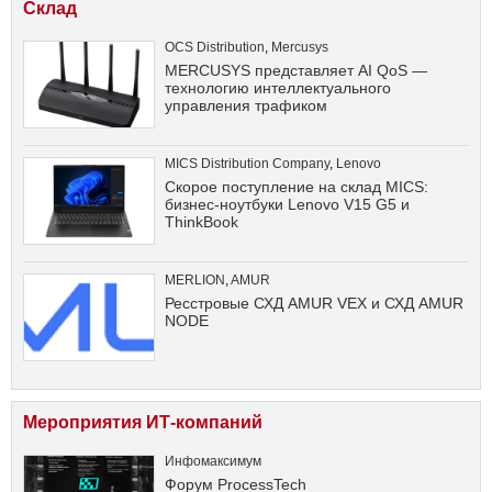
Склад
OCS Distribution
,
Mercusys
MERCUSYS представляет AI QoS —
технологию интеллектуального
управления трафиком
MICS Distribution Company
,
Lenovo
Скорое поступление на склад MICS:
бизнес-ноутбуки Lenovo V15 G5 и
ThinkBook
MERLION
,
AMUR
Ресстровые СХД AMUR VEX и СХД AMUR
NODE
Мероприятия ИТ-компаний
Инфомаксимум
Форум ProcessTech