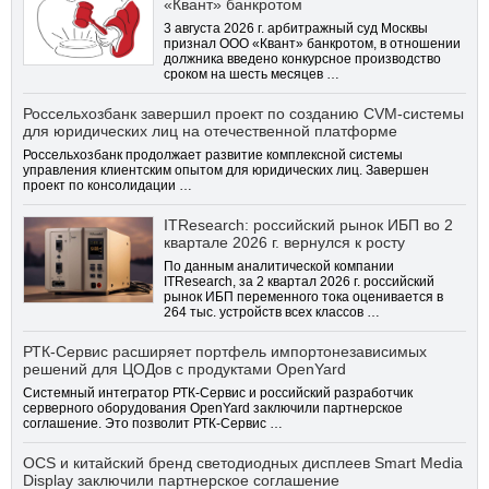
«Квант» банкротом
3 августа 2026 г. арбитражный суд Москвы
признал ООО «Квант» банкротом, в отношении
должника введено конкурсное производство
сроком на шесть месяцев …
Россельхозбанк завершил проект по созданию CVM-системы
для юридических лиц на отечественной платформе
Россельхозбанк продолжает развитие комплексной системы
управления клиентским опытом для юридических лиц. Завершен
проект по консолидации …
ITResearch: российский рынок ИБП во 2
квартале 2026 г. вернулся к росту
По данным аналитической компании
ITResearch, за 2 квартал 2026 г. российский
рынок ИБП переменного тока оценивается в
264 тыс. устройств всех классов …
РТК-Сервис расширяет портфель импортонезависимых
решений для ЦОДов с продуктами OpenYard
Системный интегратор РТК-Сервис и российский разработчик
серверного оборудования OpenYard заключили партнерское
соглашение. Это позволит РТК-Сервис …
OCS и китайский бренд светодиодных дисплеев Smart Media
Display заключили партнерское соглашение