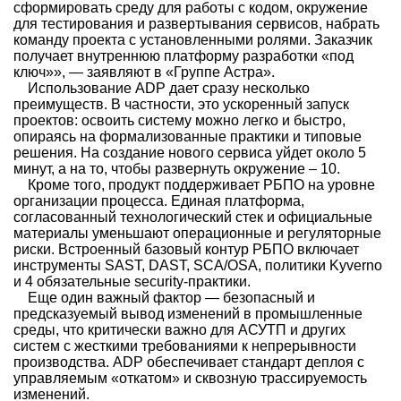
сформировать среду для работы с кодом, окружение
для тестирования и развертывания сервисов, набрать
команду проекта с установленными ролями. Заказчик
получает внутреннюю платформу разработки «под
ключ»», — заявляют в «Группе Астра».
Использование ADP дает сразу несколько
преимуществ. В частности, это ускоренный запуск
проектов: освоить систему можно легко и быстро,
опираясь на формализованные практики и типовые
решения. На создание нового сервиса уйдет около 5
минут, а на то, чтобы развернуть окружение – 10.
Кроме того, продукт поддерживает РБПО на уровне
организации процесса. Единая платформа,
согласованный технологический стек и официальные
материалы уменьшают операционные и регуляторные
риски. Встроенный базовый контур РБПО включает
инструменты SAST, DAST, SCA/OSA, политики Kyverno
и 4 обязательные security-практики.
Еще один важный фактор — безопасный и
предсказуемый вывод изменений в промышленные
среды, что критически важно для АСУТП и других
систем с жесткими требованиями к непрерывности
производства. ADP обеспечивает стандарт деплоя с
управляемым «откатом» и сквозную трассируемость
изменений.