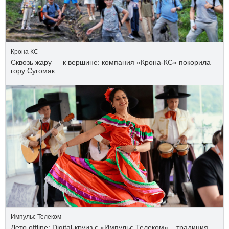
Крона КС
Сквозь жару — к вершине: компания «Крона‑КС» покорила
гору Сугомак
Импульс Телеком
Лето offline: Digital-круиз с «Импульс Телеком» – традиция