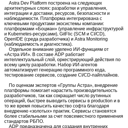
Astra Dev Platform построена на следующих
архитектурных слоях: разработки и управления,
интеграции и доставки, ресурсов, безопасности и
наблюдаемости. Платформа интегрирована с
ключевыми продуктами экосистемы компании:
платформами «Боцман» (управление инфраструктурой
и Kubernetes-ресурсами), GitFlic (SCM и CI/CD),
OpenIDE (среда разработчика) и Astra Monitoring
(наблюдаемость и диагностика).
Отдельное внимание уделено ИИ-функциям от
«Астра ИИ». В составе ADP работает
интеллектуальный слой, оркестрирующий действия по
всему циклу разработки. Набор ИИ-агентов
автоматизирует генерацию программного кода,
тестирование сервисов, создание CI/CD-пайплайнов.
По оценкам экспертов «Группы Астра», внедрение
платформы помогает нарастить производительность
разработчиков, так как сокращает число рутинных
операций, быстрее выводить сервисы в production и в
то же время повысить качество софта благодаря
внедрению «золотых» практик. Сервисы становятся
более стабильными за счет повсеместного применения
стандартов РБПО.
ADP предназначена для создания внутренних