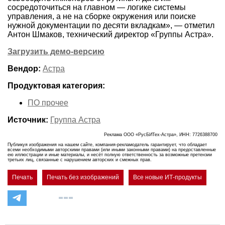
сосредоточиться на главном — логике системы
управления, а не на сборке окружения или поиске
нужной документации по десяти вкладкам», — отметил
Антон Шмаков, технический директор «Группы Астра».
Загрузить демо-версию
Вендор:
Астра
Продуктовая категория:
ПО прочее
Источник:
Группа Астра
Реклама ООО «РусБИТех-Астра», ИНН: 7726388700
Публикуя изображения на нашем сайте, компания-рекламодатель гарантирует, что обладает
всеми необходимыми авторскими правами (или иными законными правами) на предоставленные
ею иллюстрации и иные материалы, и несёт полную ответственность за возможные претензии
третьих лиц, связанные с нарушением авторских и смежных прав.
Печать
Печать без изображений
Все новые ИТ-продукты