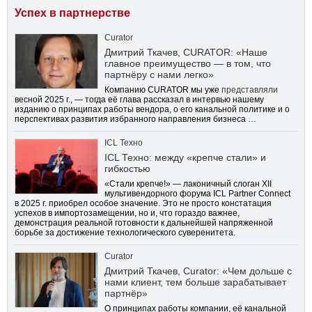
Успех в партнерстве
Curator
Дмитрий Ткачев, CURATOR: «Наше
главное преимущество — в том, что
партнёру с нами легко»
Компанию CURATOR мы уже
представляли
весной 2025 г., — тогда её глава рассказал в интервью нашему
изданию о принципах работы вендора, о его канальной политике и о
перспективах развития избранного направления бизнеса …
ICL Техно
ICL Техно: между «крепче стали» и
гибкостью
«Стали крепче!» — лаконичный слоган XII
мультивендорного форума ICL Partner Connect
в 2025 г. приобрел особое значение. Это не просто констатация
успехов в импортозамещении, но и, что гораздо важнее,
демонстрация реальной готовности к дальнейшей напряженной
борьбе за достижение технологического суверенитета.
Curator
Дмитрий Ткачев, Curator: «Чем дольше с
нами клиент, тем больше зарабатывает
партнёр»
О принципах работы компании, её канальной