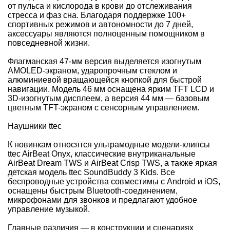
от пульса и кислорода в крови до отслеживания
стресса и фаз сна. Благодаря поддержке 100+
спортивных режимов и автономности до 7 дней,
аксессуары являются полноценным помощником в
повседневной жизни.
Флагманская 47-мм версия выделяется изогнутым
AMOLED-экраном, ударопрочным стеклом и
алюминиевой вращающейся кнопкой для быстрой
навигации. Модель 46 мм оснащена ярким TFT LCD и
3D-изогнутым дисплеем, а версия 44 мм — базовым
цветным TFT-экраном с сенсорным управлением.
Наушники ttec
К новинкам относятся ультрамодные модели-клипсы
ttec AirBeat Onyx, классические внутриканальные
AirBeat Dream TWS и AirBeat Crisp TWS, а также яркая
детская модель ttec SoundBuddy 3 Kids. Все
беспроводные устройства совместимы с Android и iOS,
оснащены быстрым Bluetooth-соединением,
микрофонами для звонков и предлагают удобное
управление музыкой.
Главные различия — в конструкции и сценариях