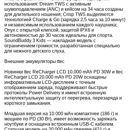
использования: Dream TWS с активным
шумоподавлением (ANC) и кейсом на 34 часа созданы
для длительного ношения; Crisp TWS выделяются
технологией Charge & Go (зарядка 2,5 часа за 10 минут)
и независимым использованием каждого наушника;
Onyx с открытой клипсой, защитой IPX6 и
автономностью до 30 часов идеальны для спорта.
SoundBuddy 3 Kids — накладная модель с
ограничением громкости, разработанная специально
для нежного детского слуха.
Внешние аккумуляторы ttec
Новинки ttec ReCharger LCD 10.000 mAh PD 30W и ttec
ReCharger LCD 20.000 mAh PD 20W оснащены
информативным LCD-дисплеем с точным
отображением заряда, поддерживают быстрые
протоколы Power Delivery и имеют встроенную
интеллектуальную защиту от перегрева, перезаряда и
короткого замыкания.
Младшая версия на 10 000 мАч компактнее (186 г) и
мощнее по PD (30 Вт), имеет возможность заряжать
ноутбуки и оснащена встроенным USB‑C кабелем.
Старшая модель на 20 000 мАч тяжелее (421 г) и