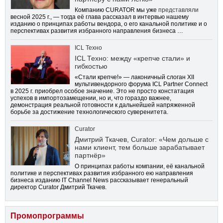
Компанию CURATOR мы уже
представляли
весной 2025 г., — тогда её глава рассказал в интервью нашему
изданию о принципах работы вендора, о его канальной политике и о
перспективах развития избранного направления бизнеса …
ICL Техно
ICL Техно: между «крепче стали» и
гибкостью
«Стали крепче!» — лаконичный слоган XII
мультивендорного форума ICL Partner Connect
в 2025 г. приобрел особое значение. Это не просто констатация
успехов в импортозамещении, но и, что гораздо важнее,
демонстрация реальной готовности к дальнейшей напряженной
борьбе за достижение технологического суверенитета.
Curator
Дмитрий Ткачев, Curator: «Чем дольше с
нами клиент, тем больше зарабатывает
партнёр»
О принципах работы компании, её канальной
политике и перспективах развития избранного ею направления
бизнеса изданию IT Channel News рассказывает генеральный
директор Curator Дмитрий Ткачев.
Промопрограммы