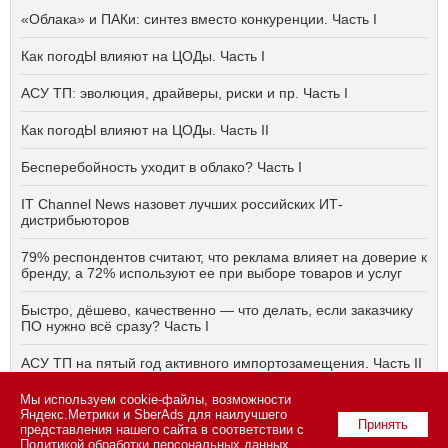
«Облака» и ПАКи: синтез вместо конкуренции. Часть I
Как погодЫ влияют на ЦОДы. Часть I
АСУ ТП: эволюция, драйверы, риски и пр. Часть I
Как погодЫ влияют на ЦОДы. Часть II
Бесперебойность уходит в облако? Часть I
IT Channel News назовет лучших российских ИТ-
дистрибьюторов
79% респондентов считают, что реклама влияет на доверие к
бренду, а 72% используют ее при выборе товаров и услуг
Быстро, дёшево, качественно — что делать, если заказчику
ПО нужно всё сразу? Часть I
АСУ ТП на пятый год активного импортозамещения. Часть II
Мы используем cookie-файлы, возможности
Бесперебойность уходит в облако? Часть II
Яндекс.Метрики и SberAds для наилучшего
Принять
представления нашего сайта в соответствии с
Политикой обработки персональных данных
.