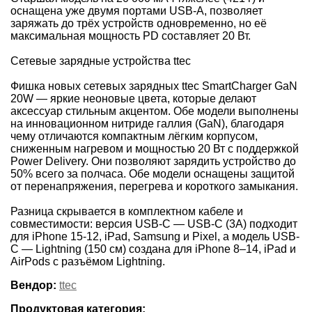
оснащена уже двумя портами USB‑A, позволяет
заряжать до трёх устройств одновременно, но её
максимальная мощность PD составляет 20 Вт.
Сетевые зарядные устройства ttec
Фишка новых сетевых зарядных ttec SmartCharger GaN
20W — яркие неоновые цвета, которые делают
аксессуар стильным акцентом. Обе модели выполнены
на инновационном нитриде галлия (GaN), благодаря
чему отличаются компактным лёгким корпусом,
сниженным нагревом и мощностью 20 Вт с поддержкой
Power Delivery. Они позволяют зарядить устройство до
50% всего за полчаса. Обе модели оснащены защитой
от перенапряжения, перегрева и короткого замыкания.
Разница скрывается в комплектном кабеле и
совместимости: версия USB-C — USB-C (3А) подходит
для iPhone 15-12, iPad, Samsung и Pixel, а модель USB-
C — Lightning (150 см) создана для iPhone 8–14, iPad и
AirPods с разъёмом Lightning.
Вендор:
ttec
Продуктовая категория: