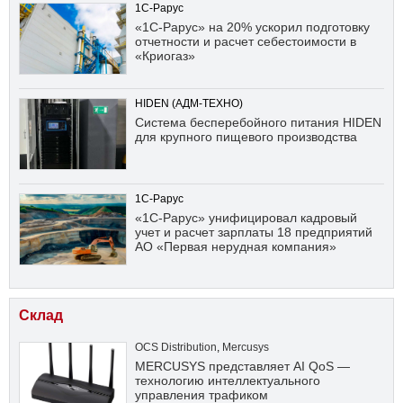
1С-Рарус
«1С-Рарус» на 20% ускорил подготовку
отчетности и расчет себестоимости в
«Криогаз»
HIDEN (АДМ-ТЕХНО)
Система бесперебойного питания HIDEN
для крупного пищевого производства
1С-Рарус
«1С-Рарус» унифицировал кадровый
учет и расчет зарплаты 18 предприятий
АО «Первая нерудная компания»
Склад
OCS Distribution
,
Mercusys
MERCUSYS представляет AI QoS —
технологию интеллектуального
управления трафиком