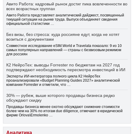
Авито Работа: кадровый рынок достиг пика вовлеченности во
всех возрастных группах
Авито Работа представляет аналитический дайджест, посвященный
текущей ситуации на рынке труда. Выпуск объединяет сведения
официальной статистики …
Без визы, без стресса: куда россияне едут, когда не хотят
возиться с документами
Совместное исследование eSIM.World и Travelata показало: 9 из 10
самых популярных направлений — страны с безвизовым режимом
для россиян
К2 НейроТех: выводы Forrester по бюджетам на 2027 год
подтверждают необходимость пересмотра инвестиций в ИИ
Эксперты ИИ-интегратора полного цикла К2 НейроТех
проанализировали «Budget Planning Guides 2027» аналитической
компании Forrester и отметили, что …
30% — рубеж, выше которого продавцы бизнеса редко
обсуждают скидку
Продавцы бизнеса менее охотно обсуждают снижение стоимости
более чем на 30% по итогам due diligence, отмечают в юридической
фирме Orlova\Ermolenko …
Аналитика