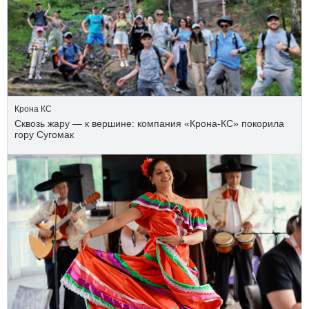
Крона КС
Сквозь жару — к вершине: компания «Крона‑КС» покорила
гору Сугомак