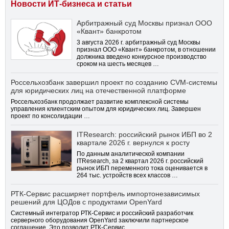
Новости ИТ-бизнеса и статьи
Арбитражный суд Москвы признал ООО
«Квант» банкротом
3 августа 2026 г. арбитражный суд Москвы
признал ООО «Квант» банкротом, в отношении
должника введено конкурсное производство
сроком на шесть месяцев …
Россельхозбанк завершил проект по созданию CVM-системы
для юридических лиц на отечественной платформе
Россельхозбанк продолжает развитие комплексной системы
управления клиентским опытом для юридических лиц. Завершен
проект по консолидации …
ITResearch: российский рынок ИБП во 2
квартале 2026 г. вернулся к росту
По данным аналитической компании
ITResearch, за 2 квартал 2026 г. российский
рынок ИБП переменного тока оценивается в
264 тыс. устройств всех классов …
РТК-Сервис расширяет портфель импортонезависимых
решений для ЦОДов с продуктами OpenYard
Системный интегратор РТК-Сервис и российский разработчик
серверного оборудования OpenYard заключили партнерское
соглашение. Это позволит РТК-Сервис …