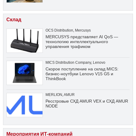
Склад
OCS Distribution
,
Mercusys
MERCUSYS представляет AI QoS —
технологию интеллектуального
управления трафиком
MICS Distribution Company
,
Lenovo
Скорое поступление на склад MICS:
бизнес-ноутбуки Lenovo V15 G5 и
ThinkBook
MERLION
,
AMUR
Ресстровые СХД AMUR VEX и СХД AMUR
NODE
Мероприятия ИТ-компаний