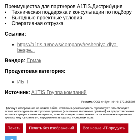
Преимущества для партнеров A1TIS.Дистрибуция
• Техническая поддержка и консультации по подбору
• Выгодные проектные условия
• Оперативная отгрузка
Ссылки:
https://a1tis.ru/news/company/resheniya-dlya-
bespe...
Вендор:
Ермак
Продуктовая категория:
ИБП
Источник:
A1TIS Группа компаний
Реклама ООО «НДК», ИНН: 7721805205
Публикуя изображения на нашем сайте, компания-рекламодатель гарантирует, что обладает
всеми необходимыми авторскими правами (или иными законными правами) на предоставленные
ею иллюстрации и иные материалы, и несёт полную ответственность за возможные претензии
третьих лиц, связанные с нарушением авторских и смежных прав.
Печать
Печать без изображений
Все новые ИТ-продукты