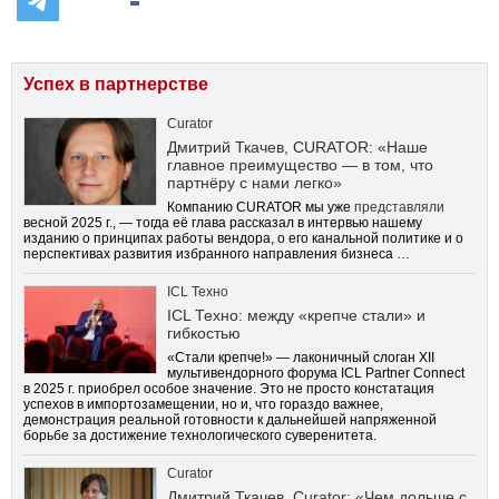
Успех в партнерстве
Curator
Дмитрий Ткачев, CURATOR: «Наше
главное преимущество — в том, что
партнёру с нами легко»
Компанию CURATOR мы уже
представляли
весной 2025 г., — тогда её глава рассказал в интервью нашему
изданию о принципах работы вендора, о его канальной политике и о
перспективах развития избранного направления бизнеса …
ICL Техно
ICL Техно: между «крепче стали» и
гибкостью
«Стали крепче!» — лаконичный слоган XII
мультивендорного форума ICL Partner Connect
в 2025 г. приобрел особое значение. Это не просто констатация
успехов в импортозамещении, но и, что гораздо важнее,
демонстрация реальной готовности к дальнейшей напряженной
борьбе за достижение технологического суверенитета.
Curator
Дмитрий Ткачев, Curator: «Чем дольше с