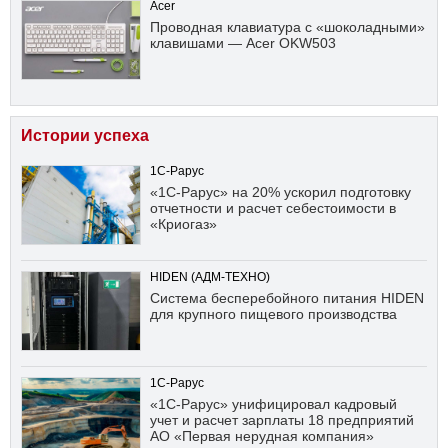
Acer
Проводная клавиатура с «шоколадными»
клавишами — Acer OKW503
Истории успеха
1С-Рарус
«1С-Рарус» на 20% ускорил подготовку
отчетности и расчет себестоимости в
«Криогаз»
HIDEN (АДМ-ТЕХНО)
Система бесперебойного питания HIDEN
для крупного пищевого производства
1С-Рарус
«1С-Рарус» унифицировал кадровый
учет и расчет зарплаты 18 предприятий
АО «Первая нерудная компания»