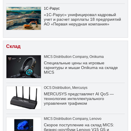
1С-Рарус
«1С-Рарус» унифицировал кадровый
учет и расчет зарплаты 18 предприятий
АО «Первая нерудная компания»
Склад
MICS Distribution Company
,
Onikuma
Специальные цены на игровые
гарнитуры и мыши Onikuma на складе
MICS
OCS Distribution
,
Mercusys
MERCUSYS представляет AI QoS —
технологию интеллектуального
управления трафиком
MICS Distribution Company
,
Lenovo
Скорое поступление на склад MICS:
бизнес-ноутбуки Lenovo V15 G5 и