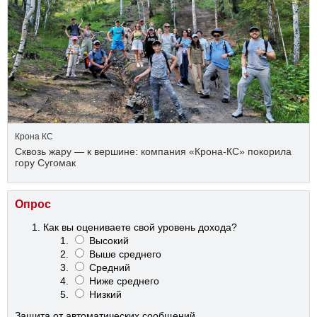
Крона КС
Сквозь жару — к вершине: компания «Крона‑КС» покорила
гору Сугомак
Опрос
Как вы оцениваете свой уровень дохода?
Высокий
Выше среднего
Средний
Ниже среднего
Низкий
Защита от автоматических сообщений