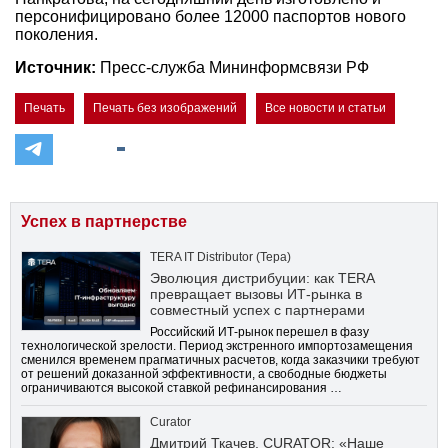
персонифицировано более 12000 паспортов нового
поколения.
Источник:
Пресс-служба Мининформсвязи РФ
Печать
Печать без изображений
Все новости и статьи
Успех в партнерстве
TERA IT Distributor (Тера)
Эволюция дистрибуции: как TERA
превращает вызовы ИТ-рынка в
совместный успех с партнерами
Российский ИТ-рынок перешел в фазу
технологической зрелости. Период экстренного импортозамещения
сменился временем прагматичных расчетов, когда заказчики требуют
от решений доказанной эффективности, а свободные бюджеты
ограничиваются высокой ставкой рефинансирования …
Curator
Дмитрий Ткачев, CURATOR: «Наше