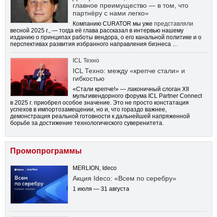
главное преимущество — в том, что
партнёру с нами легко»
Компанию CURATOR мы уже
представляли
весной 2025 г., — тогда её глава рассказал в интервью нашему
изданию о принципах работы вендора, о его канальной политике и о
перспективах развития избранного направления бизнеса …
ICL Техно
ICL Техно: между «крепче стали» и
гибкостью
«Стали крепче!» — лаконичный слоган XII
мультивендорного форума ICL Partner Connect
в 2025 г. приобрел особое значение. Это не просто констатация
успехов в импортозамещении, но и, что гораздо важнее,
демонстрация реальной готовности к дальнейшей напряженной
борьбе за достижение технологического суверенитета.
Промопрограммы
MERLION, Ideco
Акция Ideco: «Всем по серебру»
1 июля — 31 августа