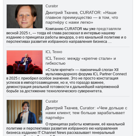
Curator
Дмитрий Ткачев, CURATOR: «Наше
главное преимущество — в том, что
партнёру с нами легко»
Компанию CURATOR мы уже
представляли
весной 2025 г., — тогда её глава рассказал в интервью нашему
изданию о принципах работы вендора, о его канальной политике и о
перспективах развития избранного направления бизнеса …
ICL Техно
ICL Техно: между «крепче стали» и
гибкостью
«Стали крепче!» — лаконичный слоган XII
мультивендорного форума ICL Partner Connect
в 2025 г. приобрел особое значение. Это не просто констатация
успехов в импортозамещении, но и, что гораздо важнее,
демонстрация реальной готовности к дальнейшей напряженной
борьбе за достижение технологического суверенитета.
Curator
Дмитрий Ткачев, Curator: «Чем дольше с
нами клиент, тем больше зарабатывает
партнёр»
О принципах работы компании, её канальной
политике и перспективах развития избранного ею направления
бизнеса изданию IT Channel News рассказывает генеральный