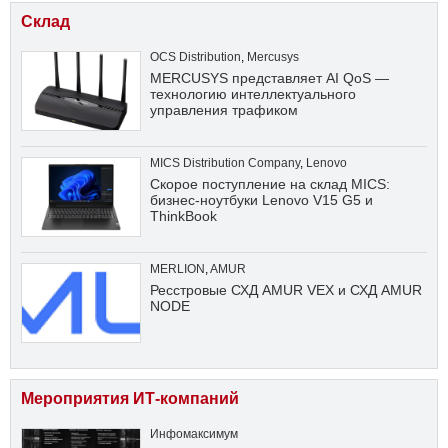
Склад
OCS Distribution
,
Mercusys
MERCUSYS представляет AI QoS —
технологию интеллектуального
управления трафиком
MICS Distribution Company
,
Lenovo
Скорое поступление на склад MICS:
бизнес-ноутбуки Lenovo V15 G5 и
ThinkBook
MERLION
,
AMUR
Ресстровые СХД AMUR VEX и СХД AMUR
NODE
Мероприятия ИТ-компаний
Инфомаксимум