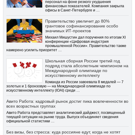
персонал на фоне резкого ухудшения
финансовых показателей. Компания закрыла
офисы в Санкт-Петербурге и …
Правительство увеличит до 80%
грантовое софинансирование особо
значимых ИТ-проектов
Михаил Мишустин дал поручения по итогам XI
конференции «Цифровая индустрия
промышленной России». Правительство также
намерено усилить приоритет …
Школьная сборная России третий год
подряд стала абсолютным чемпионом на
Международной олимпиаде по
искусственному интеллекту
Команда из России завоевала 8 медалей — 7
золотых и 1 бронзовую — на Международной олимпиаде по
искусственному интеллекту (IOAI) среди …
Авито Работа: кадровый рынок достиг пика вовлеченности во
всех возрастных группах
Авито Работа представляет аналитический дайджест, посвященный
текущей ситуации на рынке труда. Выпуск объединяет сведения
официальной статистики …
Без визы, без стресса: куда россияне едут, когда не хотят