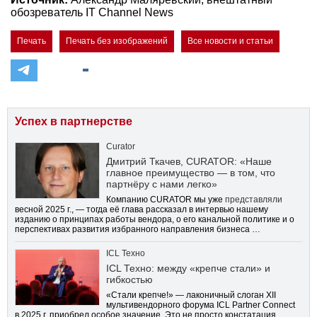
обозреватель IT Channel News
Печать
Печать без изображений
Все новости и статьи
Успех в партнерстве
Curator
Дмитрий Ткачев, CURATOR: «Наше
главное преимущество — в том, что
партнёру с нами легко»
Компанию CURATOR мы уже
представляли
весной 2025 г., — тогда её глава рассказал в интервью нашему
изданию о принципах работы вендора, о его канальной политике и о
перспективах развития избранного направления бизнеса …
ICL Техно
ICL Техно: между «крепче стали» и
гибкостью
«Стали крепче!» — лаконичный слоган XII
мультивендорного форума ICL Partner Connect
в 2025 г. приобрел особое значение. Это не просто констатация