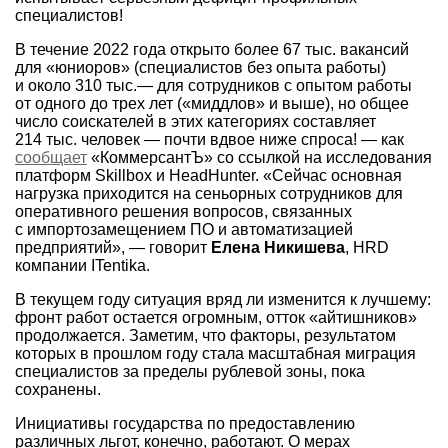
специалистов!
В течение 2022 года открыто более 67 тыс. вакансий
для «юниоров» (специалистов без опыта работы)
и около 310 тыс.— для сотрудников с опытом работы
от одного до трех лет («миддлов» и выше), но общее
число соискателей в этих категориях составляет
214 тыс. человек — почти вдвое ниже спроса! — как
сообщает
«КоммерсантЪ» со ссылкой на исследования
платформ Skillbox и HeadHunter. «Сейчас основная
нагрузка приходится на сеньорных сотрудников для
оперативного решения вопросов, связанных
с импортозамещением ПО и автоматизацией
предприятий», — говорит
Елена Никишева
, HRD
компании ITentika.
В текущем году ситуация вряд ли изменится к лучшему:
фронт работ остается огромным, отток «айтишников»
продолжается. Заметим, что факторы, результатом
которых в прошлом году стала масштабная миграция
специалистов за пределы рублевой зоны, пока
сохранены.
Инициативы государства по предоставлению
различных льгот, конечно, работают. О мерах