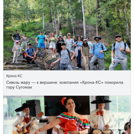
Крона КС
Сквозь жару — к вершине: компания «Крона‑КС» покорила
гору Сугомак