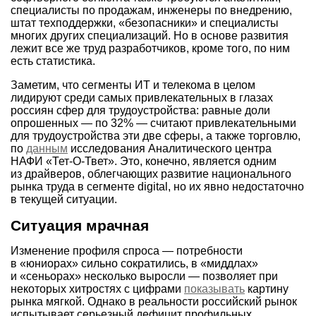
специалисты по продажам, инженеры по внедрению,
штат техподдержки, «безопасники» и специалисты
многих других специализаций. Но в основе развития
лежит все же труд разработчиков, кроме того, по ним
есть статистика.
Заметим, что сегменты ИТ и телекома в целом
лидируют среди самых привлекательных в глазах
россиян сфер для трудоустройства: равные доли
опрошенных — по 32% — считают привлекательными
для трудоустройства эти две сферы, а также торговлю,
по
данным
исследования Аналитического центра
НАФИ «Тет-О-Твет». Это, конечно, является одним
из драйверов, облегчающих развитие национального
рынка труда в сегменте digital, но их явно недостаточно
в текущей ситуации.
Ситуация мрачная
Изменение профиля спроса — потребности
в «юниорах» сильно сократились, в «миддлах»
и «сеньорах» несколько выросли — позволяет при
некоторых хитростях с цифрами
показывать
картину
рынка мягкой. Однако в реальности российский рынок
испытывает серьезный дефицит профильных