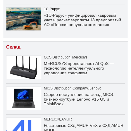
1С-Рарус
«1С-Рарус» унифицировал кадровый
учет и расчет зарплаты 18 предприятий
АО «Первая нерудная компания»
Склад
OCS Distribution
,
Mercusys
MERCUSYS представляет AI QoS —
технологию интеллектуального
управления трафиком
MICS Distribution Company
,
Lenovo
Скорое поступление на склад MICS:
бизнес-ноутбуки Lenovo V15 G5 и
ThinkBook
MERLION
,
AMUR
Ресстровые СХД AMUR VEX и СХД AMUR
NODE