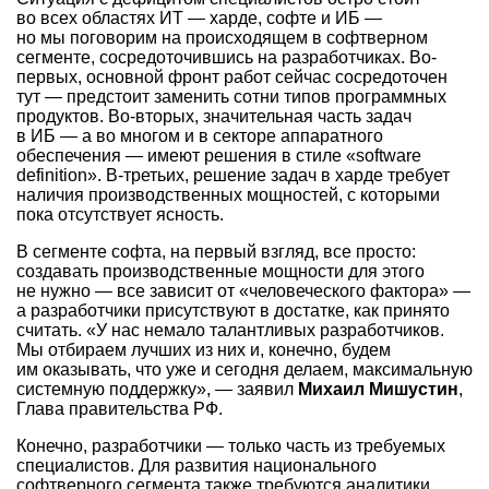
во всех областях ИТ — харде, софте и ИБ —
но мы поговорим на происходящем в софтверном
сегменте, сосредоточившись на разработчиках. Во-
первых, основной фронт работ сейчас сосредоточен
тут — предстоит заменить сотни типов программных
продуктов. Во-вторых, значительная часть задач
в ИБ — а во многом и в секторе аппаратного
обеспечения — имеют решения в стиле «software
definition». В-третьих, решение задач в харде требует
наличия производственных мощностей, с которыми
пока отсутствует ясность.
В сегменте софта, на первый взгляд, все просто:
создавать производственные мощности для этого
не нужно — все зависит от «человеческого фактора» —
а разработчики присутствуют в достатке, как принято
считать. «У нас немало талантливых разработчиков.
Мы отбираем лучших из них и, конечно, будем
им оказывать, что уже и сегодня делаем, максимальную
системную поддержку», — заявил
Михаил Мишустин
,
Глава правительства РФ.
Конечно, разработчики — только часть из требуемых
специалистов. Для развития национального
софтверного сегмента также требуются аналитики,