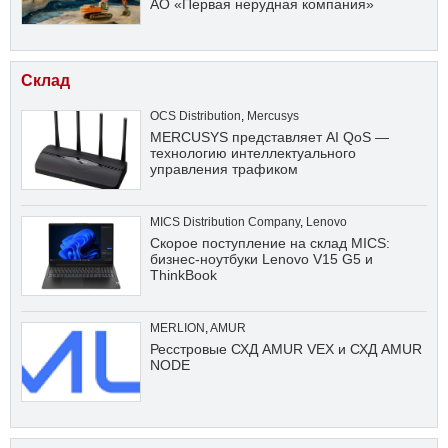
АО «Первая нерудная компания»
Склад
OCS Distribution
,
Mercusys
MERCUSYS представляет AI QoS —
технологию интеллектуального
управления трафиком
MICS Distribution Company
,
Lenovo
Скорое поступление на склад MICS:
бизнес-ноутбуки Lenovo V15 G5 и
ThinkBook
MERLION
,
AMUR
Ресстровые СХД AMUR VEX и СХД AMUR
NODE