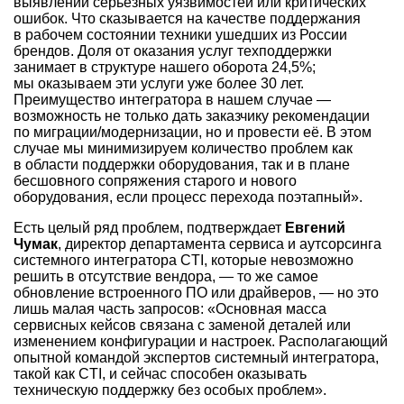
выявлении серьёзных уязвимостей или критических
ошибок. Что сказывается на качестве поддержания
в рабочем состоянии техники ушедших из России
брендов. Доля от оказания услуг техподдержки
занимает в структуре нашего оборота 24,5%;
мы оказываем эти услуги уже более 30 лет.
Преимущество интегратора в нашем случае —
возможность не только дать заказчику рекомендации
по миграции/модернизации, но и провести её. В этом
случае мы минимизируем количество проблем как
в области поддержки оборудования, так и в плане
бесшовного сопряжения старого и нового
оборудования, если процесс перехода поэтапный».
Есть целый ряд проблем, подтверждает
Евгений
Чумак
, директор департамента сервиса и аутсорсинга
системного интегратора CTI, которые невозможно
решить в отсутствие вендора, — то же самое
обновление встроенного ПО или драйверов, — но это
лишь малая часть запросов: «Основная масса
сервисных кейсов связана с заменой деталей или
изменением конфигурации и настроек. Располагающий
опытной командой экспертов системный интегратора,
такой как CTI, и сейчас способен оказывать
техническую поддержку без особых проблем».