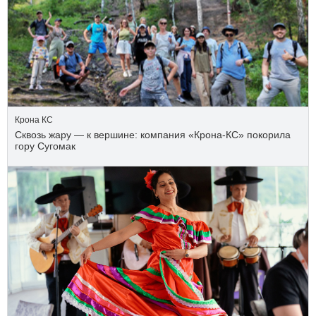
Крона КС
Сквозь жару — к вершине: компания «Крона‑КС» покорила
гору Сугомак