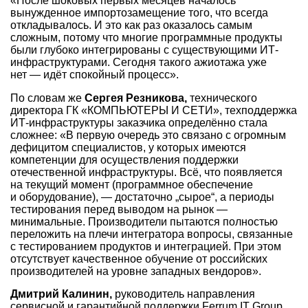
«После шоковых первых месяцев началось
вынужденное импортозамещение того, что всегда
откладывалось. И это как раз оказалось самым
сложным, потому что многие программные продукты
были глубоко интегрированы с существующими ИТ-
инфраструктурами. Сегодня такого ажиотажа уже
нет — идёт спокойный процесс».
По словам же
Сергея Резникова,
технического
директора ГК «КОМПЬЮТЕРЫ И СЕТИ», техподдержка
ИТ-инфраструктуры заказчика определённо стала
сложнее: «В первую очередь это связано с огромным
дефицитом специалистов, у которых имеются
компетенции для осуществления поддержки
отечественной инфраструктуры. Всё, что появляется
на текущий момент (программное обеспечение
и оборудование), — достаточно „сырое“, а периоды
тестирования перед выводом на рынок —
минимальные. Производители пытаются полностью
переложить на плечи интегратора вопросы, связанные
с тестированием продуктов и интеграцией. При этом
отсутствует качественное обучение от российских
производителей на уровне западных вендоров».
Дмитрий Калинин,
руководитель направления
сервисной и гарантийной поддержки Ferrum IT Group,