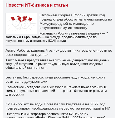
Новости ИТ-бизнеса и статьи
Школьная сборная России третий год
подряд стала абсолютным чемпионом на
Международной олимпиаде по
искусственному интеллекту
Команда из России завоевала 8 медалей — 7
золотых и 1 бронзовую — на Международной олимпиаде по
искусственному интеллекту (IOAI) среди …
Авито Работа: кадровый рынок достиг пика вовлеченности во
всех возрастных группах
Авито Работа представляет аналитический дайджест, посвященный
текущей ситуации на рынке труда. Выпуск объединяет сведения
официальной статистики …
Без визы, без стресса: куда россияне едут, когда не хотят
возиться с документами
Совместное исследование eSIM.World и Travelata показало: 9 из 10
самых популярных направлений — страны с безвизовым режимом
для россиян
К2 НейроТех: выводы Forrester по бюджетам на 2027 год
подтверждают необходимость пересмотра инвестиций в ИИ
Эксперты ИИ-интегратора полного цикла К2 НейроТех
проанализировали «Budget Planning Guides 2027» аналитической