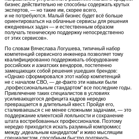
бизнес действительно не способны содержать крутых
экспертов, — но такие им, скорее всего,
и не потребуются. Малый бизнес будет всё больше
ориентироваться на облачные сервисы для решения
ежедневных задач — и естественным образом
получать техническую поддержку непосредственно
от этих сервисов».
По словам Вячеслава Логушева, типичный набор
компетенций сервисного инженера позволяет тому
квалифицированно поддерживать оборудование
российских и азиатских вендоров, постепенно
замещающих собой решения ушедших брендов:
«Однако сформировался этот набор компетенций
не с началом СВО, — де-факто эти навыки были
„профессиональным стандартом“ все последние годы.
Привлечение таких специалистов в условиях
усиливающегося дефицита кадров нередко
превращается в длительный квест. Пройдя его,
сталкиваешься с не менее сложными задачами, — это
поддержание клиентской лояльности и сохранение
штата востребованных профессионалов. Поэтому
нередко приходится искать разумный компромисс
между „идеальным кандидатом“ и живо мыслящим
специалистом, способным быстро подтянуть