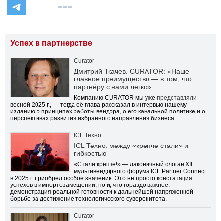
Успех в партнерстве
Curator
Дмитрий Ткачев, CURATOR: «Наше
главное преимущество — в том, что
партнёру с нами легко»
Компанию CURATOR мы уже
представляли
весной 2025 г., — тогда её глава рассказал в интервью нашему
изданию о принципах работы вендора, о его канальной политике и о
перспективах развития избранного направления бизнеса …
ICL Техно
ICL Техно: между «крепче стали» и
гибкостью
«Стали крепче!» — лаконичный слоган XII
мультивендорного форума ICL Partner Connect
в 2025 г. приобрел особое значение. Это не просто констатация
успехов в импортозамещении, но и, что гораздо важнее,
демонстрация реальной готовности к дальнейшей напряженной
борьбе за достижение технологического суверенитета.
Curator