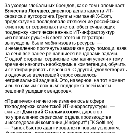
За уходом глобальных брендов, как о том напоминает
Вячеслав Логушев,
директор департамента ИТ-
сервиса и аутсорсинга Группы компаний
X-Com,
предсказуемо последовало отключение российских
клиентов от сервисных пакетов, обеспечивающих
поддержку критически важных ИТ-инфраструктур
«из первых рук»: «В свете этого интеграторы
вынуждены были мобилизовать ресурсы —
и немедленно протянуть заказчикам руку помощи, взяв
на себя все ранее решавшиеся вендорами задачи.
С одной стороны, сервисные компании успели к тому
времени накопить необходимые компетенции, обучить
и сертифицировать персонал. С другой, удовлетворить
в одночасье взлетевший спрос оказалось
нетривиальной задачей. Это, наверное, на тот момент
и было самым сложным: поддержка всей массы
решений ушедших вендоров».
«Практически ничего не изменилось в сфере
техподдержки клиентской ИТ-инфраструктуры, —
считает
Дмитрий Стальмахович
, директор
по управлению сервисами отдела производства
и исследований компании „Инферит“ (ГК Softline).
— Рынок быстро адаптировался к новым условиям.