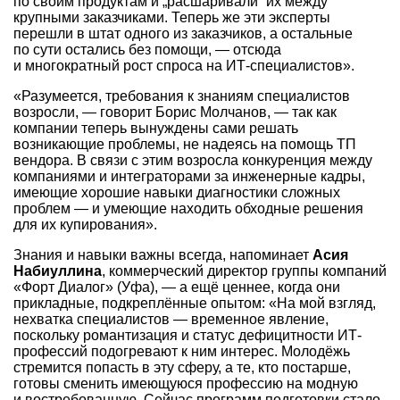
по своим продуктам и „расшаривали“ их между
крупными заказчиками. Теперь же эти эксперты
перешли в штат одного из заказчиков, а остальные
по сути остались без помощи, — отсюда
и многократный рост спроса на ИТ-специалистов».
«Разумеется, требования к знаниям специалистов
возросли, — говорит Борис Молчанов, — так как
компании теперь вынуждены сами решать
возникающие проблемы, не надеясь на помощь ТП
вендора. В связи с этим возросла конкуренция между
компаниями и интеграторами за инженерные кадры,
имеющие хорошие навыки диагностики сложных
проблем — и умеющие находить обходные решения
для их купирования».
Знания и навыки важны всегда, напоминает
Асия
Набиуллина
, коммерческий директор группы компаний
«Форт Диалог» (Уфа), — а ещё ценнее, когда они
прикладные, подкреплённые опытом: «На мой взгляд,
нехватка специалистов — временное явление,
поскольку романтизация и статус дефицитности ИТ-
профессий подогревают к ним интерес. Молодёжь
стремится попасть в эту сферу, а те, кто постарше,
готовы сменить имеющуюся профессию на модную
и востребованную. Сейчас программ подготовки стало