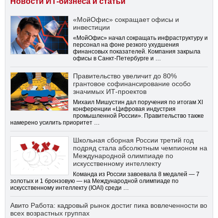
Новости ИТ-бизнеса и статьи
«МойОфис» сокращает офисы и
инвестиции
«МойОфис» начал сокращать инфраструктуру и
персонал на фоне резкого ухудшения
финансовых показателей. Компания закрыла
офисы в Санкт-Петербурге и …
Правительство увеличит до 80%
грантовое софинансирование особо
значимых ИТ-проектов
Михаил Мишустин дал поручения по итогам XI
конференции «Цифровая индустрия
промышленной России». Правительство также
намерено усилить приоритет …
Школьная сборная России третий год
подряд стала абсолютным чемпионом на
Международной олимпиаде по
искусственному интеллекту
Команда из России завоевала 8 медалей — 7
золотых и 1 бронзовую — на Международной олимпиаде по
искусственному интеллекту (IOAI) среди …
Авито Работа: кадровый рынок достиг пика вовлеченности во
всех возрастных группах