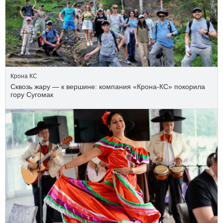
Крона КС
Сквозь жару — к вершине: компания «Крона‑КС» покорила
гору Сугомак