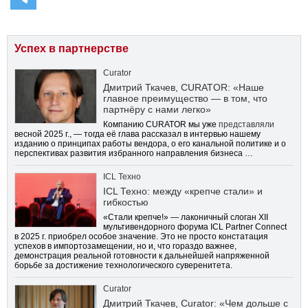
Успех в партнерстве
Curator
Дмитрий Ткачев, CURATOR: «Наше
главное преимущество — в том, что
партнёру с нами легко»
Компанию CURATOR мы уже
представляли
весной 2025 г., — тогда её глава рассказал в интервью нашему
изданию о принципах работы вендора, о его канальной политике и о
перспективах развития избранного направления бизнеса …
ICL Техно
ICL Техно: между «крепче стали» и
гибкостью
«Стали крепче!» — лаконичный слоган XII
мультивендорного форума ICL Partner Connect
в 2025 г. приобрел особое значение. Это не просто констатация
успехов в импортозамещении, но и, что гораздо важнее,
демонстрация реальной готовности к дальнейшей напряженной
борьбе за достижение технологического суверенитета.
Curator
Дмитрий Ткачев, Curator: «Чем дольше с