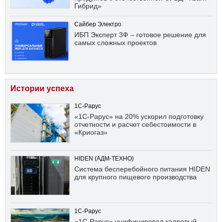
Гибрид»
Сайбер Электро
ИБП Эксперт 3Ф – готовое решение для
самых сложных проектов
Истории успеха
1С-Рарус
«1С-Рарус» на 20% ускорил подготовку
отчетности и расчет себестоимости в
«Криогаз»
HIDEN (АДМ-ТЕХНО)
Система бесперебойного питания HIDEN
для крупного пищевого производства
1С-Рарус
«1С-Рарус» унифицировал кадровый