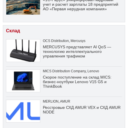
учет и расчет зарплаты 18 предприятий
АО «Первая нерудная компания»
Склад
OCS Distribution
,
Mercusys
MERCUSYS представляет AI QoS —
технологию интеллектуального
управления трафиком
MICS Distribution Company
,
Lenovo
Скорое поступление на склад MICS:
бизнес-ноутбуки Lenovo V15 G5 и
ThinkBook
MERLION
,
AMUR
Ресстровые СХД AMUR VEX и СХД AMUR
NODE