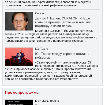
от решений доказанной эффективности, а свободные бюджеты
ограничиваются высокой ставкой рефинансирования …
Curator
Дмитрий Ткачев, CURATOR: «Наше
главное преимущество — в том, что
партнёру с нами легко»
Компанию CURATOR мы уже
представляли
весной 2025 г., — тогда её глава рассказал в интервью нашему
изданию о принципах работы вендора, о его канальной политике и о
перспективах развития избранного направления бизнеса …
ICL Техно
ICL Техно: между «крепче стали» и
гибкостью
«Стали крепче!» — лаконичный слоган XII
мультивендорного форума ICL Partner Connect
в 2025 г. приобрел особое значение. Это не просто констатация
успехов в импортозамещении, но и, что гораздо важнее,
демонстрация реальной готовности к дальнейшей напряженной
борьбе за достижение технологического суверенитета.
Промопрограммы
MERLION, Yealink