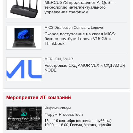
MERCUSYS представляет AI QoS —
технологию интеллектуального
управления трафиком
MICS Distribution Company
,
Lenovo
Скорое поступление на склад MICS:
бизнес-ноутбуки Lenovo V15 G5 и
ThinkBook
MERLION
,
AMUR
Ресстровые СХД AMUR VEX и СХД AMUR
NODE
Мероприятия ИТ-компаний
Инфомаксимум
Форум ProcessTech
18 — 19 сентября
(пятница — суббота)
,
10:00 — 18:00
, Россия, Москва, офлайн