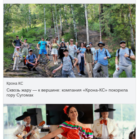
Крона КС
Сквозь жару — к вершине: компания «Крона‑КС» покорила
гору Сугомак