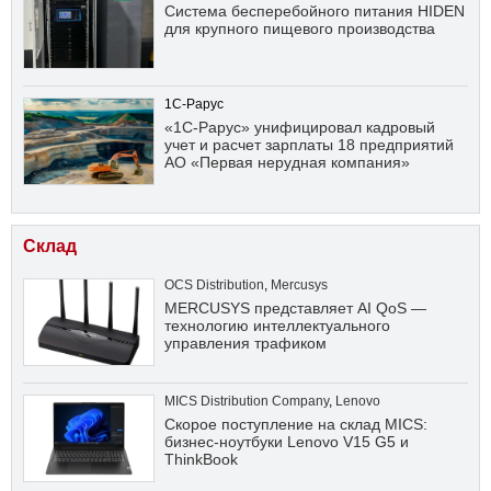
Система бесперебойного питания HIDEN
для крупного пищевого производства
1С-Рарус
«1С-Рарус» унифицировал кадровый
учет и расчет зарплаты 18 предприятий
АО «Первая нерудная компания»
Склад
OCS Distribution
,
Mercusys
MERCUSYS представляет AI QoS —
технологию интеллектуального
управления трафиком
MICS Distribution Company
,
Lenovo
Скорое поступление на склад MICS:
бизнес-ноутбуки Lenovo V15 G5 и
ThinkBook