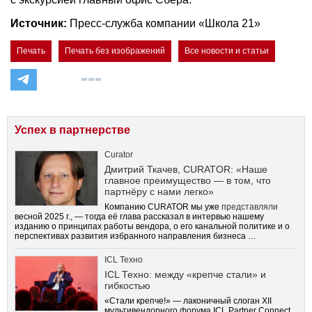
Источник:
Пресс-служба компании «Школа 21»
Печать
Печать без изображений
Все новости и статьи
Успех в партнерстве
Curator
Дмитрий Ткачев, CURATOR: «Наше
главное преимущество — в том, что
партнёру с нами легко»
Компанию CURATOR мы уже
представляли
весной 2025 г., — тогда её глава рассказал в интервью нашему
изданию о принципах работы вендора, о его канальной политике и о
перспективах развития избранного направления бизнеса …
ICL Техно
ICL Техно: между «крепче стали» и
гибкостью
«Стали крепче!» — лаконичный слоган XII
мультивендорного форума ICL Partner Connect