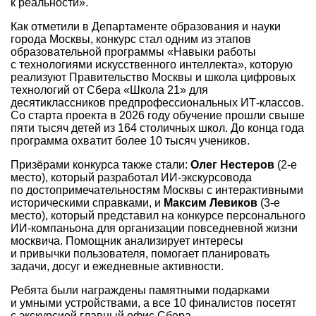
к реальности».
Как отметили в Департаменте образования и науки
города Москвы, конкурс стал одним из этапов
образовательной программы «Навыки работы
с технологиями искусственного интеллекта», которую
реализуют Правительство Москвы и школа цифровых
технологий от Сбера «Школа 21» для
десятиклассников предпрофессиональных ИТ-классов.
Со старта проекта в 2026 году обучение прошли свыше
пяти тысяч детей из 164 столичных школ. До конца года
программа охватит более 10 тысяч учеников.
Призёрами конкурса также стали:
Олег Нестеров
(2-е
место), который разработал ИИ-экскурсовода
по достопримечательностям Москвы с интерактивными
историческими справками, и
Максим Левиков
(3-е
место), который представил на конкурсе персонального
ИИ-компаньона для организации повседневной жизни
москвича. Помощник анализирует интересы
и привычки пользователя, помогает планировать
задачи, досуг и ежедневные активности.
Ребята были награждены памятными подарками
и умными устройствами, а все 10 финалистов посетят
с экскурсией главный офис Сбера.