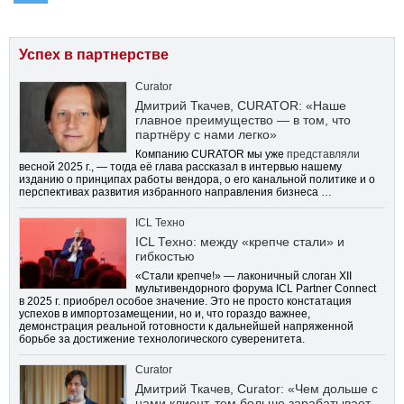
Успех в партнерстве
Curator
Дмитрий Ткачев, CURATOR: «Наше
главное преимущество — в том, что
партнёру с нами легко»
Компанию CURATOR мы уже
представляли
весной 2025 г., — тогда её глава рассказал в интервью нашему
изданию о принципах работы вендора, о его канальной политике и о
перспективах развития избранного направления бизнеса …
ICL Техно
ICL Техно: между «крепче стали» и
гибкостью
«Стали крепче!» — лаконичный слоган XII
мультивендорного форума ICL Partner Connect
в 2025 г. приобрел особое значение. Это не просто констатация
успехов в импортозамещении, но и, что гораздо важнее,
демонстрация реальной готовности к дальнейшей напряженной
борьбе за достижение технологического суверенитета.
Curator
Дмитрий Ткачев, Curator: «Чем дольше с
нами клиент, тем больше зарабатывает