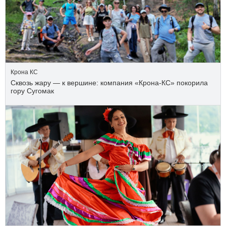
Крона КС
Сквозь жару — к вершине: компания «Крона‑КС» покорила
гору Сугомак