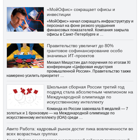
«МойОфис» сокращает офисы и
инвестиции
«МойОфис» начал сокращать инфраструктуру и
персонал на фоне резкого ухудшения
финансовых показателей. Компания закрыла
офисы в Санкт-Петербурге и …
Правительство увеличит до 80%
грантовое софинансирование особо
значимых ИТ-проектов
Михаил Мишустин дал поручения по итогам XI
конференции «Цифровая индустрия
промышленной России». Правительство также
намерено усилить приоритет …
Школьная сборная России третий год
подряд стала абсолютным чемпионом на
Международной олимпиаде по
искусственному интеллекту
Команда из России завоевала 8 медалей — 7
золотых и 1 бронзовую — на Международной олимпиаде по
искусственному интеллекту (IOAI) среди …
Авито Работа: кадровый рынок достиг пика вовлеченности во
всех возрастных группах