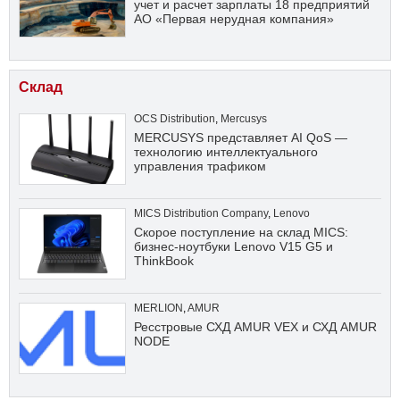
учет и расчет зарплаты 18 предприятий
АО «Первая нерудная компания»
Склад
OCS Distribution
,
Mercusys
MERCUSYS представляет AI QoS —
технологию интеллектуального
управления трафиком
MICS Distribution Company
,
Lenovo
Скорое поступление на склад MICS:
бизнес-ноутбуки Lenovo V15 G5 и
ThinkBook
MERLION
,
AMUR
Ресстровые СХД AMUR VEX и СХД AMUR
NODE