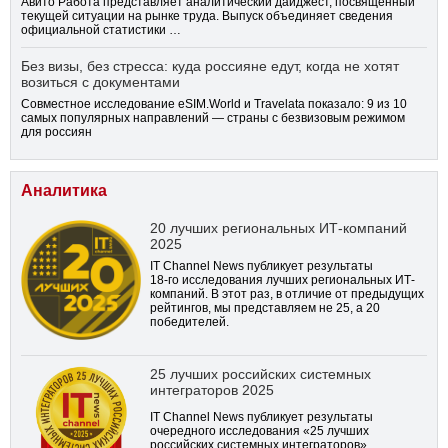
Авито Работа представляет аналитический дайджест, посвященный
текущей ситуации на рынке труда. Выпуск объединяет сведения
официальной статистики …
Без визы, без стресса: куда россияне едут, когда не хотят
возиться с документами
Совместное исследование eSIM.World и Travelata показало: 9 из 10
самых популярных направлений — страны с безвизовым режимом
для россиян
Аналитика
20 лучших региональных ИТ-компаний
2025
IT Channel News публикует результаты
18-го
исследования лучших региональных ИТ-
компаний. В этот раз, в отличие от предыдущих
рейтингов, мы представляем не 25, а 20
победителей.
25 лучших российских системных
интеграторов 2025
IT Channel News публикует результаты
очередного исследования «25 лучших
российских системных интеграторов»