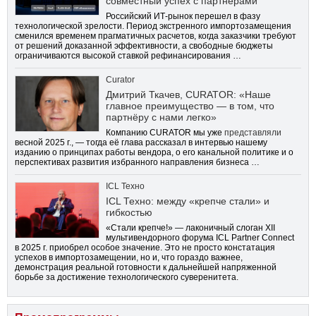
совместный успех с партнерами
Российский ИТ-рынок перешел в фазу
технологической зрелости. Период экстренного импортозамещения
сменился временем прагматичных расчетов, когда заказчики требуют
от решений доказанной эффективности, а свободные бюджеты
ограничиваются высокой ставкой рефинансирования …
Curator
Дмитрий Ткачев, CURATOR: «Наше
главное преимущество — в том, что
партнёру с нами легко»
Компанию CURATOR мы уже
представляли
весной 2025 г., — тогда её глава рассказал в интервью нашему
изданию о принципах работы вендора, о его канальной политике и о
перспективах развития избранного направления бизнеса …
ICL Техно
ICL Техно: между «крепче стали» и
гибкостью
«Стали крепче!» — лаконичный слоган XII
мультивендорного форума ICL Partner Connect
в 2025 г. приобрел особое значение. Это не просто констатация
успехов в импортозамещении, но и, что гораздо важнее,
демонстрация реальной готовности к дальнейшей напряженной
борьбе за достижение технологического суверенитета.