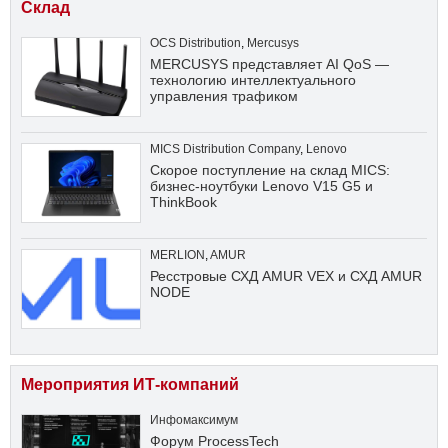
Склад
OCS Distribution
,
Mercusys
MERCUSYS представляет AI QoS —
технологию интеллектуального
управления трафиком
MICS Distribution Company
,
Lenovo
Скорое поступление на склад MICS:
бизнес-ноутбуки Lenovo V15 G5 и
ThinkBook
MERLION
,
AMUR
Ресстровые СХД AMUR VEX и СХД AMUR
NODE
Мероприятия ИТ-компаний
Инфомаксимум
Форум ProcessTech