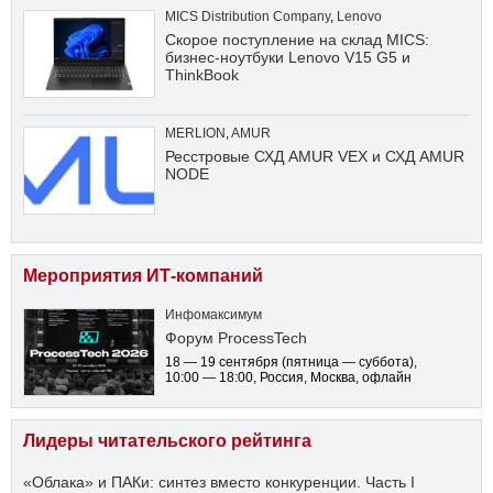
MICS Distribution Company
,
Lenovo
Скорое поступление на склад MICS:
бизнес-ноутбуки Lenovo V15 G5 и
ThinkBook
MERLION
,
AMUR
Ресстровые СХД AMUR VEX и СХД AMUR
NODE
Мероприятия ИТ-компаний
Инфомаксимум
Форум ProcessTech
18 — 19 сентября
(пятница — суббота)
,
10:00 — 18:00
, Россия, Москва, офлайн
Лидеры читательского рейтинга
«Облака» и ПАКи: синтез вместо конкуренции. Часть I