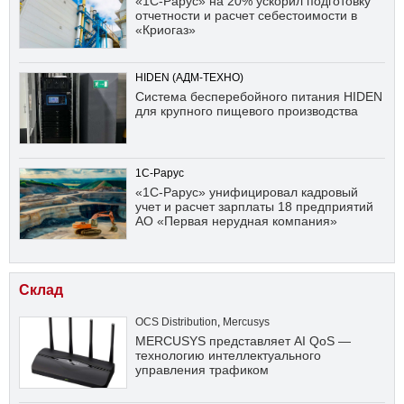
«1С-Рарус» на 20% ускорил подготовку
отчетности и расчет себестоимости в
«Криогаз»
HIDEN (АДМ-ТЕХНО)
Система бесперебойного питания HIDEN
для крупного пищевого производства
1С-Рарус
«1С-Рарус» унифицировал кадровый
учет и расчет зарплаты 18 предприятий
АО «Первая нерудная компания»
Склад
OCS Distribution
,
Mercusys
MERCUSYS представляет AI QoS —
технологию интеллектуального
управления трафиком