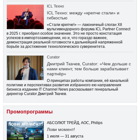
ICL Техно
ICL Техно: между «крепче стали» и
гибкостью
«Стали крепче!» — лаконичный слоган XII
мультивендорного форума ICL Partner Connect
в 2025 г. приобрел особое значение. Это не просто констатация
успехов в импортозамещении, но и, что гораздо важнее,
демонстрация реальной готовности к дальнейшей напряженной
борьбе за достижение технологического суверенитета.
Curator
Дмитрий Ткачев, Curator: «Чем дольше с
нами клиент, тем больше зарабатывает
партнёр»
О принципах работы компании, её канальной
политике и перспективах развития избранного ею направления
бизнеса изданию IT Channel News рассказывает генеральный
директор Curator Дмитрий Ткачев.
Промопрограммы
АБСОЛЮТ ТРЕЙД, AOC, Philips
Лови момент!
1 июля — 31 августа