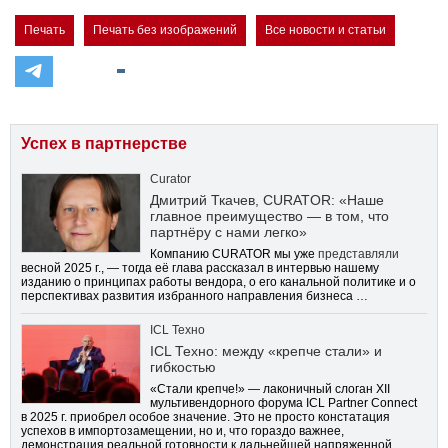
Печать
Печать без изображений
Все новости и статьи
Успех в партнерстве
Curator
Дмитрий Ткачев, CURATOR: «Наше
главное преимущество — в том, что
партнёру с нами легко»
Компанию CURATOR мы уже
представляли
весной 2025 г., — тогда её глава рассказал в интервью нашему
изданию о принципах работы вендора, о его канальной политике и о
перспективах развития избранного направления бизнеса …
ICL Техно
ICL Техно: между «крепче стали» и
гибкостью
«Стали крепче!» — лаконичный слоган XII
мультивендорного форума ICL Partner Connect
в 2025 г. приобрел особое значение. Это не просто констатация
успехов в импортозамещении, но и, что гораздо важнее,
демонстрация реальной готовности к дальнейшей напряженной