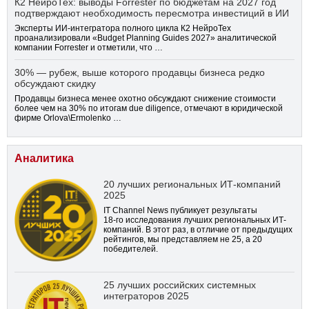
К2 НейроТех: выводы Forrester по бюджетам на 2027 год
подтверждают необходимость пересмотра инвестиций в ИИ
Эксперты ИИ-интегратора полного цикла К2 НейроТех
проанализировали «Budget Planning Guides 2027» аналитической
компании Forrester и отметили, что …
30% — рубеж, выше которого продавцы бизнеса редко
обсуждают скидку
Продавцы бизнеса менее охотно обсуждают снижение стоимости
более чем на 30% по итогам due diligence, отмечают в юридической
фирме Orlova\Ermolenko …
Аналитика
20 лучших региональных ИТ-компаний
2025
IT Channel News публикует результаты
18-го
исследования лучших региональных ИТ-
компаний. В этот раз, в отличие от предыдущих
рейтингов, мы представляем не 25, а 20
победителей.
25 лучших российских системных
интеграторов 2025