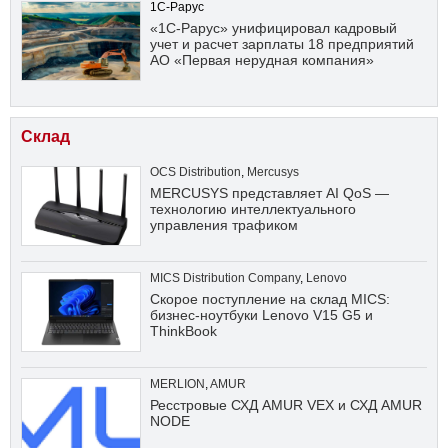
1С-Рарус
«1С-Рарус» унифицировал кадровый
учет и расчет зарплаты 18 предприятий
АО «Первая нерудная компания»
Склад
OCS Distribution
,
Mercusys
MERCUSYS представляет AI QoS —
технологию интеллектуального
управления трафиком
MICS Distribution Company
,
Lenovo
Скорое поступление на склад MICS:
бизнес-ноутбуки Lenovo V15 G5 и
ThinkBook
MERLION
,
AMUR
Ресстровые СХД AMUR VEX и СХД AMUR
NODE