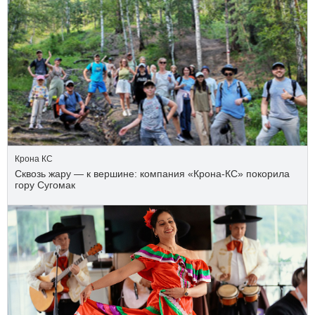
Крона КС
Сквозь жару — к вершине: компания «Крона‑КС» покорила
гору Сугомак