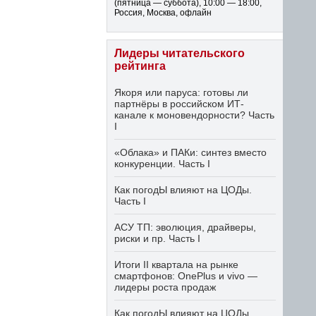
(пятница — суббота)
,
10:00 — 18:00
,
Россия, Москва, офлайн
Лидеры читательского
рейтинга
Якоря или паруса: готовы ли
партнёры в российском ИТ-
канале к моновендорности? Часть
I
«Облака» и ПАКи: синтез вместо
конкуренции. Часть I
Как погодЫ влияют на ЦОДы.
Часть I
АСУ ТП: эволюция, драйверы,
риски и пр. Часть I
Итоги II квартала на рынке
смартфонов: OnePlus и vivo —
лидеры роста продаж
Как погодЫ влияют на ЦОДы.