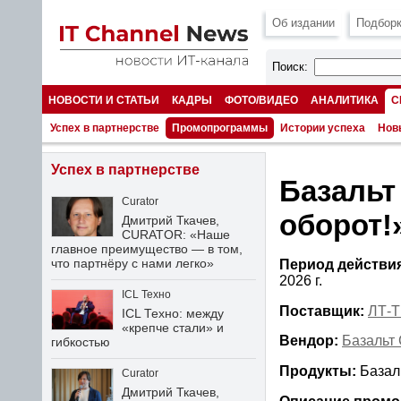
Об издании
Подборк
Поиск:
НОВОСТИ И СТАТЬИ
КАДРЫ
ФОТО/ВИДЕО
АНАЛИТИКА
С
НОМЕРА
Успех в партнерстве
Промопрограммы
Истории успеха
Нов
Успех в партнерстве
Базальт
Curator
оборот!
Дмитрий Ткачев,
CURATOR: «Наше
главное преимущество — в том,
что партнёру с нами легко»
Период действия
2026 г.
ICL Техно
Поставщик:
ЛТ-
ICL Техно: между
«крепче стали» и
Вендор:
Базальт
гибкостью
Продукты:
Базал
Curator
Дмитрий Ткачев,