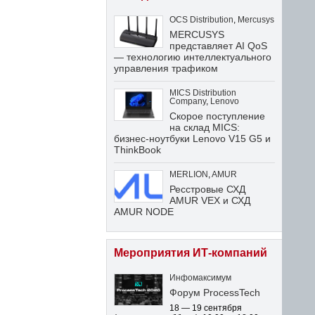
OCS Distribution
,
Mercusys
MERCUSYS
представляет AI QoS
— технологию интеллектуального
управления трафиком
MICS Distribution
Company
,
Lenovo
Скорое поступление
на склад MICS:
бизнес-ноутбуки Lenovo V15 G5 и
ThinkBook
MERLION
,
AMUR
Ресстровые СХД
AMUR VEX и СХД
AMUR NODE
Мероприятия ИТ-компаний
Инфомаксимум
Форум ProcessTech
18 — 19 сентября