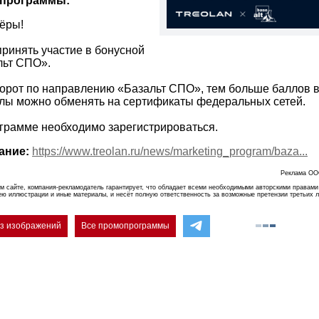
опрограммы:
ёры!
ринять участие в бонусной
льт СПО».
рот по направлению «Базальт СПО», тем больше баллов в
лы можно обменять на сертификаты федеральных сетей.
ограмме необходимо зарегистрироваться.
ание:
https://www.treolan.ru/news/marketing_program/baza...
Реклама ОО
м сайте, компания-рекламодатель гарантирует, что обладает всеми необходимыми авторскими правами
ею иллюстрации и иные материалы, и несёт полную ответственность за возможные претензии третьих 
ез изображений
Все промопрограммы