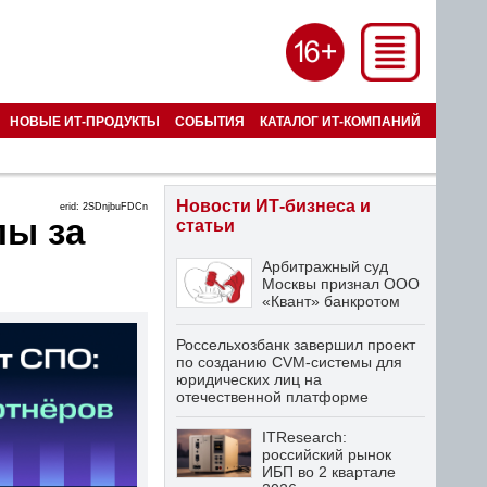
НОВЫЕ ИТ-ПРОДУКТЫ
СОБЫТИЯ
КАТАЛОГ ИТ-КОМПАНИЙ
Новости ИТ-бизнеса и
erid: 2SDnjbuFDCn
лы за
статьи
Арбитражный суд
Москвы признал ООО
«Квант» банкротом
Россельхозбанк завершил проект
по созданию CVM-системы для
юридических лиц на
отечественной платформе
ITResearch:
российский рынок
ИБП во 2 квартале