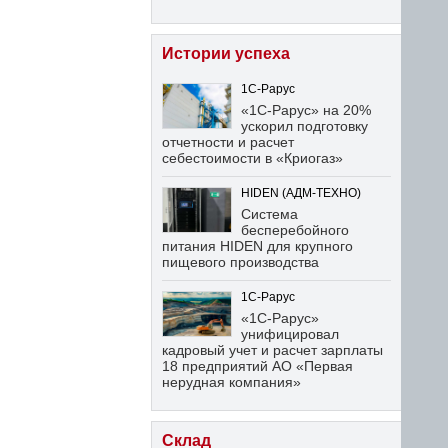
Истории успеха
1С-Рарус
«1С-Рарус» на 20%
ускорил подготовку
отчетности и расчет
себестоимости в «Криогаз»
HIDEN (АДМ-ТЕХНО)
Система
бесперебойного
питания HIDEN для крупного
пищевого производства
1С-Рарус
«1С-Рарус»
унифицировал
кадровый учет и расчет зарплаты
18 предприятий АО «Первая
нерудная компания»
Склад