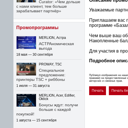
Описание пром
Curator: «Чем дольше
с нами клиент, тем больше
Уважаемые партн
зарабатывает партнёр»
Приглашаем вас п
программе «База
Промопрограммы
Чем выше ваш обо
MERLION, Астра
Накопленные бал
АСТРАномическая
выгода
Для участия в пр
18 мая — 30 сентября
Подробное опис
PROWAY, TSC
Специальное
предложение:
Публикуя изображения на наше
правами) на предоставленные 
принтеры TSC + риббоны
авторских и смежных прав.
1 июля — 31 августа
Печать
Печать б
MERLION, Acer, Edifier,
Oklick
Бонусы ждут: получи
больше с каждой
покупкой!
1 августа — 15 сентября