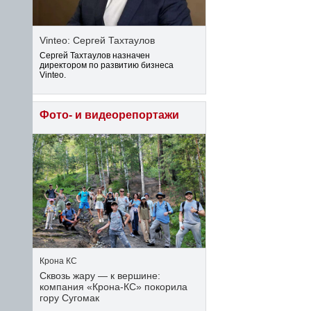
Vinteo: Сергей Тахтаулов
Сергей Тахтаулов назначен
директором по развитию бизнеса
Vinteo.
Фото- и видеорепортажи
Крона КС
Сквозь жару — к вершине:
компания «Крона‑КС» покорила
гору Сугомак