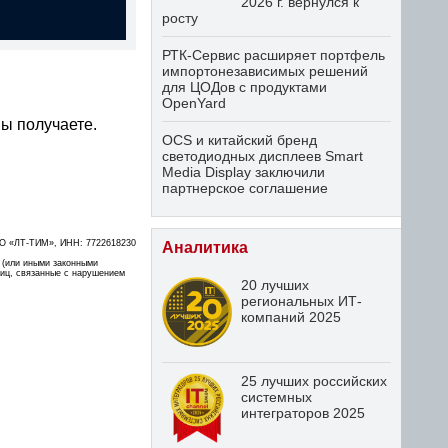
2026 г. вернулся к
росту
РТК-Сервис расширяет портфель
импортонезависимых решений
для ЦОДов с продуктами
OpenYard
ы получаете.
OCS и китайский бренд
светодиодных дисплеев Smart
Media Display заключили
партнерское соглашение
О «ЛТ-ТИМ», ИНН: 7722618230
Аналитика
 (или иными законными
лиц, связанные с нарушением
20 лучших
региональных ИТ-
компаний 2025
25 лучших российских
системных
интеграторов 2025